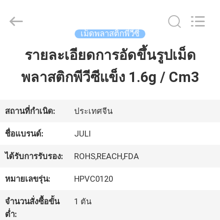
2026
Tongxiang
LuoX
Plastic
เม็ดพลาสติกพีวีซี
CO.,LTD.
All
รายละเอียดการอัดขึ้นรูปเม็ด
บ้าน
Rights
Reserved.
Developed
พลาสติกพีวีซีแข็ง 1.6g / Cm3
by
ECER
สินค้า
สถานที่กำเนิด:
ประเทศจีน
เกี่ยว
ชื่อแบรนด์:
JULI
กับ
ได้รับการรับรอง:
ROHS,REACH,FDA
เรา
หมายเลขรุ่น:
HPVC0120
จำนวนสั่งซื้อขั้น
1 ตัน
ทัวร์
ต่ำ: