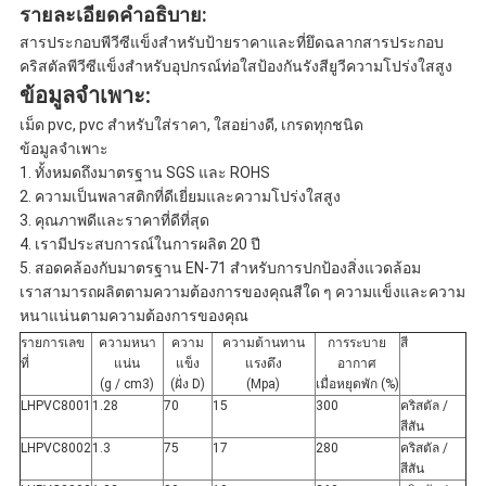
รายละเอียดคำอธิบาย:
สารประกอบพีวีซีแข็งสำหรับป้ายราคาและที่ยึดฉลากสารประกอบ
คริสตัลพีวีซีแข็งสำหรับอุปกรณ์ท่อใสป้องกันรังสียูวีความโปร่งใสสูง
ข้อมูลจำเพาะ:
เม็ด pvc, pvc สำหรับใส่ราคา, ใสอย่างดี, เกรดทุกชนิด
ข้อมูลจำเพาะ
1. ทั้งหมดถึงมาตรฐาน SGS และ ROHS
2. ความเป็นพลาสติกที่ดีเยี่ยมและความโปร่งใสสูง
3. คุณภาพดีและราคาที่ดีที่สุด
4. เรามีประสบการณ์ในการผลิต 20 ปี
5. สอดคล้องกับมาตรฐาน EN-71 สำหรับการปกป้องสิ่งแวดล้อม
เราสามารถผลิตตามความต้องการของคุณสีใด ๆ ความแข็งและความ
หนาแน่นตามความต้องการของคุณ
รายการเลข
ความหนา
ความ
ความต้านทาน
การระบาย
สี
ที่
แน่น
แข็ง
แรงดึง
อากาศ
(g / cm3)
(ฝั่ง D)
(Mpa)
เมื่อหยุดพัก (%)
LHPVC8001
1.28
70
15
300
คริสตัล /
สีสัน
LHPVC8002
1.3
75
17
280
คริสตัล /
สีสัน