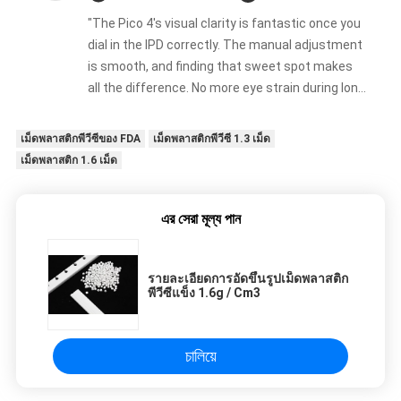
"The Pico 4's visual clarity is fantastic once you
dial in the IPD correctly. The manual adjustment
is smooth, and finding that sweet spot makes
all the difference. No more eye strain during long
sessions. Highly recommend taking the time to
set it up properly!""The Pico 4's visual clarity is
เม็ดพลาสติกพีวีซีของ FDA
เม็ดพลาสติกพีวีซี 1.3 เม็ด
fantastic once you dial in the IPD correctly. The
เม็ดพลาสติก 1.6 เม็ด
manual adjustment is smooth, and finding that
sweet spot makes all the difference. No more
eye strain during long sessions. Highly
এর সেরা মূল্য পান
recommend taking the time to set it up
properly!""The Pico 4's visual clarity is fantastic
รายละเอียดการอัดขึ้นรูปเม็ดพลาสติก
once you dial in the IPD correctly. The manual
พีวีซีแข็ง 1.6g / Cm3
adjustment is smooth, and finding that sweet
spot makes all the difference. No more eye
strain during long sessions. Highly recommend
চালিয়ে
taking the time to set it up properly!""The Pico
4's visual clarity is fantastic once you dial in the