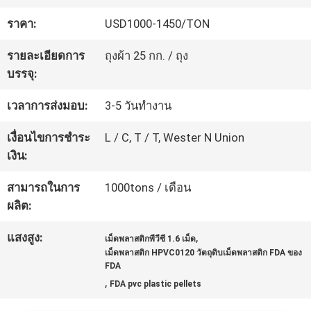
โรงงาน
ราคา:
USD1000-1450/TON
รายละเอียดการ
ถุงผ้า 25 กก. / ถุง
การ
บรรจุ:
ควบคุม
เวลาการส่งมอบ:
3-5 วันทำงาน
คุณภาพ
เงื่อนไขการชำระ
L / C, T / T, Wester N Union
เงิน:
ติดต่อ
สามารถในการ
1000tons / เดือน
ผลิต:
เรา
แสงสูง:
,
เม็ดพลาสติกพีวีซี 1.6 เม็ด
เม็ดพลาสติก HPVC0120 วัตถุดิบเม็ดพลาสติก FDA ของ
ขอคํา
FDA
,
FDA pvc plastic pellets
อ้างอิง