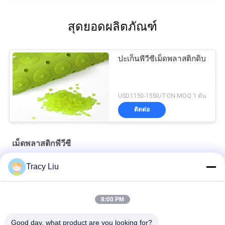
IPD correctly. The manual adjustment is
smooth, and finding that sweet spot makes all
สุดยอดผลิตภัณฑ์
the difference. No more eye strain during long
sessions. Highly r
ปะเก็นพีวีซีเม็ดพลาสติกดิบ
USD1150-1550/TON MOQ:1 ตัน
ติดต่อ
เม็ดพลาสติกพีวีซี
Tracy Liu
เม็ดพลาสติกพีวีซี SG 3 ยืดหยุ่นคริสตัล 100%
Anti UV 1.2g / Cm3 เม็ดพลาสติกรีไซเคิลหลอดเกลียว
8:00 PM
เม็ดพลาสติกพีวีซีแข็ง 1380 กก. / ลบ.ม. สำหรับโปรไฟล์การอัดขึ้น
Good day, what product are you looking for?