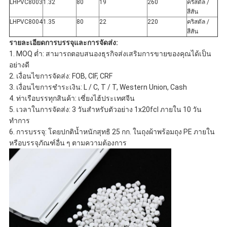
LHPVC8003
1.32
80
19
260
คริสตัล /
สีสัน
LHPVC8004
1.35
80
22
220
คริสตัล /
สีสัน
รายละเอียดการบรรจุและการจัดส่ง:
1. MOQ ต่ำ: สามารถตอบสนองธุรกิจส่งเสริมการขายของคุณได้เป็น
อย่างดี
2. เงื่อนไขการจัดส่ง: FOB, CIF, CRF
3. เงื่อนไขการชำระเงิน: L / C, T / T, Western Union, Cash
4. ท่าเรือบรรทุกสินค้า: เซี่ยงไฮ้ประเทศจีน
5. เวลาในการจัดส่ง: 3 วันสำหรับตัวอย่าง 1x20fcl ภายใน 10 วัน
ทำการ
6. การบรรจุ: โดยปกติน้ำหนักสุทธิ 25 กก. ในถุงผ้าพร้อมถุง PE ภายใน
หรือบรรจุภัณฑ์อื่น ๆ ตามความต้องการ