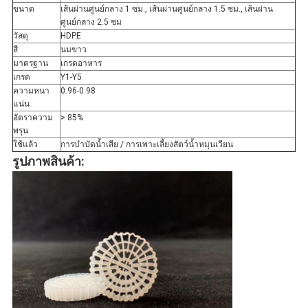
ขนาด
เส้นผ่านศูนย์กลาง 1 ซม., เส้นผ่านศูนย์กลาง 1.5 ซม., เส้นผ่าน
ศูนย์กลาง 2.5 ซม
วัสดุ
HDPE
สี
นมขาว
มาตรฐาน
เกรดอาหาร
เกรด
Y1-Y5
ความหนา
0.96-0.98
แน่น
อัตราความ
> 85%
พรุน
ใช้แล้ว
การบำบัดน้ำเสีย / การเพาะเลี้ยงสัตว์น้ำหมุนเวียน
รูปภาพสินค้า: