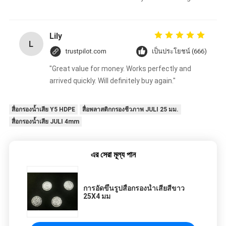
sessions. Highly recommend taking the time to
set it up properly!""The Pico 4's visual clarity is
fantastic once you dial in the IPD correctly. The
Lily
L
manual adjustment is smooth, and finding that
trustpilot.com
เป็นประโยชน์ (666)
sweet spot makes all the difference. No more
"Great value for money. Works perfectly and
eye strain during long sessions. Highly
arrived quickly. Will definitely buy again."
recommend taking the time to set it up
properly!""The Pico 4's visual clarity is fantastic
once you dial in the IPD correctly. The manual
สื่อกรองน้ำเสีย Y5 HDPE
สื่อพลาสติกกรองชีวภาพ JULI 25 มม.
adjustment is smooth, and finding that sweet
สื่อกรองน้ำเสีย JULI 4mm
spot makes all the difference. No more eye
strain during long sessions. Highly recommend
এর সেরা মূল্য পান
taking the time to set it up properly!""The Pico
4's visual clarity is fantastic once you dial in the
IPD correctly. The manual adjustment is
การอัดขึ้นรูปสื่อกรองน้ำเสียสีขาว
smooth, and finding that sweet spot makes all
25X4 มม
the difference. No more eye strain during long
sessions. Highly r