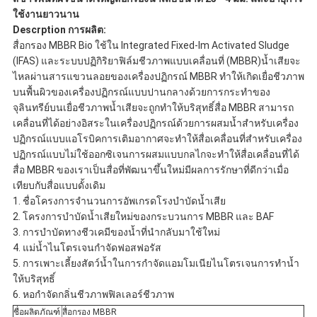
ใช้งานยาวนาน
Descrption การผลิต:
สื่อกรอง MBBR Bio ใช้ใน Integrated Fixed-lm Activated Sludge
(IFAS) และระบบปฏิกิริยาฟิล์มชีวภาพแบบเคลื่อนที่ (MBBR)น้ำเสียจะ
ไหลผ่านสารแขวนลอยของเครื่องปฏิกรณ์ MBBR ทำให้เกิดเยื่อชีวภาพ
บนพื้นผิวของเครื่องปฏิกรณ์แบบปานกลางด้วยการกระทำของ
จุลินทรีย์บนเยื่อชีวภาพน้ำเสียจะถูกทำให้บริสุทธิ์สื่อ MBBR สามารถ
เคลื่อนที่ได้อย่างอิสระในเครื่องปฏิกรณ์ด้วยการผสมน้ำสำหรับเครื่อง
ปฏิกรณ์แบบแอโรบิคการเติมอากาศจะทำให้สื่อเคลื่อนที่สำหรับเครื่อง
ปฏิกรณ์แบบไม่ใช้ออกซิเจนการผสมแบบกลไกจะทำให้สื่อเคลื่อนที่ได้
สื่อ MBBR ของเราเป็นสื่อที่พัฒนาขึ้นใหม่มีผลการรักษาที่ดีกว่าเมื่อ
เทียบกับสื่อแบบดั้งเดิม
1. ชื่อโครงการจำนวนการอัพเกรดโรงบำบัดน้ำเสีย
2. โครงการบำบัดน้ำเสียใหม่ของกระบวนการ MBBR และ BAF
3. การบำบัดทางชีวเคมีของน้ำที่นำกลับมาใช้ใหม่
4. แม่น้ำไนโตรเจนกำจัดฟอสฟอรัส
5. การเพาะเลี้ยงสัตว์น้ำในการกำจัดแอมโมเนียไนโตรเจนการทำน้ำ
ให้บริสุทธิ์
6. หอกำจัดกลิ่นชีวภาพฟิลเลอร์ชีวภาพ
ชื่อผลิตภัณฑ์
สื่อกรอง MBBR