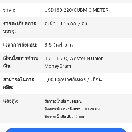
โรงงาน
ราคา:
USD180-220/CUBMIC METER
รายละเอียดการ
ถุงผ้า 10-15 กก. / ถุง
การ
บรรจุ:
ควบคุม
เวลาการส่งมอบ:
3-5 วันทำงาน
คุณภาพ
เงื่อนไขการชำระ
T / T, L / C, Wester N Union,
เงิน:
MoneyGram
ติดต่อ
สามารถในการ
1,000 ลูกบาศก์เมตร / เดือน
ผลิต:
เรา
แสงสูง:
,
สื่อกรองน้ำเสีย Y5 HDPE
,
สื่อพลาสติกกรองชีวภาพ JULI 25 มม.
ขอคํา
สื่อกรองน้ำเสีย JULI 4mm
อ้างอิง