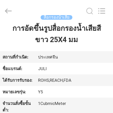
Tongxiang
LuoX
Plastic
CO.,LTD.
สื่อกรองน้ำเสีย
All
Rights
การอัดขึ้นรูปสื่อกรองน้ำเสียสี
บ้าน
Reserved.
Developed
by
ขาว 25X4 มม
ECER
สินค้า
สถานที่กำเนิด:
ประเทศจีน
เกี่ยว
ชื่อแบรนด์:
JULI
กับ
ได้รับการรับรอง:
ROHS,REACH,FDA
เรา
หมายเลขรุ่น:
Y5
จำนวนสั่งซื้อขั้น
1CubmicMeter
ทัวร์
ต่ำ: