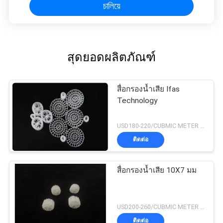
চালিয়ে
สุดยอดผลิตภัณฑ์
สื่อกรองน้ำเสีย Ifas
Technology
USD180-220/CUBMIC METER MOQ:1CubmicMeter
ติดต่อ
สื่อกรองน้ำเสีย 10X7 มม
USD200-260/CUBMIC METER MOQ:1CubmicMeter
ติดต่อ