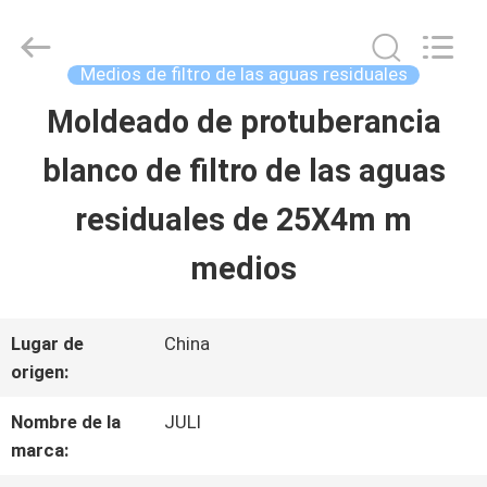
2025
Tongxiang
LuoX
Plastic
Medios de filtro de las aguas residuales
CO.,LTD.
All
Moldeado de protuberancia
EN
Rights
Reserved.
Developed
blanco de filtro de las aguas
CASA
by
ECER
residuales de 25X4m m
PRODUCTOS
medios
SOBRE
Lugar de
China
origen:
NOSOTROS
Nombre de la
JULI
marca:
RECORRIDO