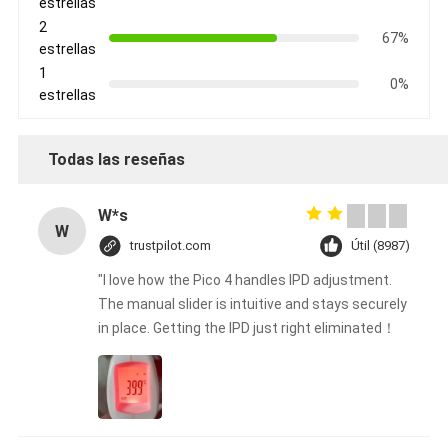
estrellas
2
67%
estrellas
1
0%
estrellas
Todas las reseñas
W*s
W
trustpilot.com
Útil (8987)
"I love how the Pico 4 handles IPD adjustment.
The manual slider is intuitive and stays securely
in place. Getting the IPD just right eliminated！