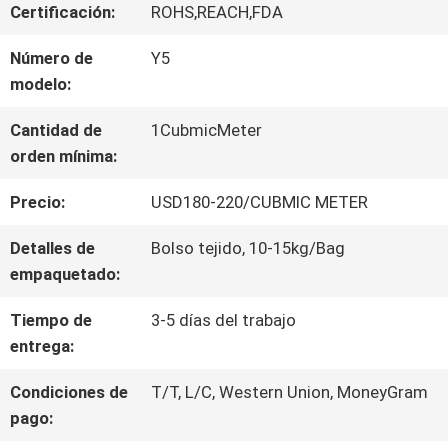
Certificación:
ROHS,REACH,FDA
POR
Número de
Y5
LA
modelo:
FÁBRICA
Cantidad de
1CubmicMeter
orden mínima:
CONTROL
Precio:
USD180-220/CUBMIC METER
DE
Detalles de
Bolso tejido, 10-15kg/Bag
CALIDAD
empaquetado:
Tiempo de
3-5 días del trabajo
CONTACTA
entrega:
CON
Condiciones de
T/T, L/C, Western Union, MoneyGram
pago:
NOSOTROS