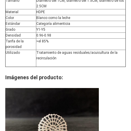
Tamaño
Diámetro del 1CM, diámetro del 1.5CM, diámetro de los
2.5CM
Material
HDPE
Color
Blanco como la leche
Estándar
Categoría alimenticia
Grado
Y1-Y5
Densidad
0.96-0.98
Tarifa de la
>el 85%
porosidad
Utilizado
Tratamiento de aguas residuales/acuicultura de la
recirculación
Imágenes del producto: