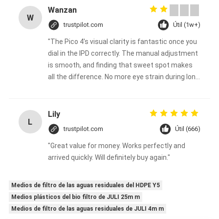
Wanzan
W
trustpilot.com
Útil (1w+)
"The Pico 4's visual clarity is fantastic once you
dial in the IPD correctly. The manual adjustment
is smooth, and finding that sweet spot makes
all the difference. No more eye strain during long
sessions. Highly recommend taking the time to
set it up properly!""The Pico 4's visual clarity is
fantastic once you dial in the IPD correctly. The
Lily
L
manual adjustment is smooth, and finding that
trustpilot.com
Útil (666)
sweet spot makes all the difference. No more
"Great value for money. Works perfectly and
eye strain during long sessions. Highly
arrived quickly. Will definitely buy again."
recommend taking the time to set it up
properly!""The Pico 4's visual clarity is fantastic
once you dial in the IPD correctly. The manual
Medios de filtro de las aguas residuales del HDPE Y5
adjustment is smooth, and finding that sweet
Medios plásticos del bio filtro de JULI 25m m
spot makes all the difference. No more eye
Medios de filtro de las aguas residuales de JULI 4m m
strain during long sessions. Highly recommend