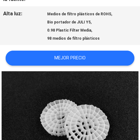
Alta luz:
,
Medios de filtro plásticos de ROHS
SOLICITAR
,
Bio portador de JULI Y5
,
0.98 Plastic Filter Media
UNA CITA
98 medios de filtro plásticos
MAPA
MEJOR PRECIO
DEL
SITIO
POLÍTICA
DE
PRIVACIDAD