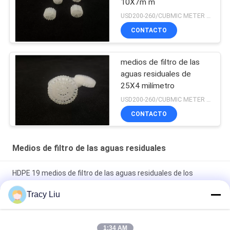
10X7m m
USD200-260/CUBMIC METER MOQ:1CubmicMeter
CONTACTO
medios de filtro de las
aguas residuales de
25X4 milímetro
USD200-260/CUBMIC METER MOQ:1CubmicMeter
CONTACTO
Medios de filtro de las aguas residuales
HDPE 19 medios de filtro de las aguas residuales de los
cuartos MBBR 25X10m m
Tracy Liu
1000 medios plásticos M2/M3 para de aguas residuales del
tratamiento el equipo FAS
1:34 AM