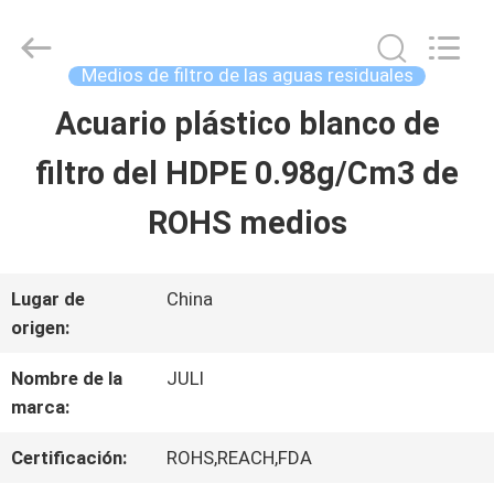
2025
Tongxiang
LuoX
Plastic
Medios de filtro de las aguas residuales
CO.,LTD.
All
Acuario plástico blanco de
EN
Rights
Reserved.
Developed
filtro del HDPE 0.98g/Cm3 de
CASA
by
ECER
ROHS medios
PRODUCTOS
Lugar de
China
origen:
SOBRE
Nombre de la
JULI
NOSOTROS
marca:
Certificación:
ROHS,REACH,FDA
RECORRIDO