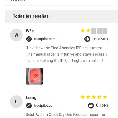
Todas las reseñas
W*s
W
trustpilot.com
Útil (8987)
"I love how the Pico 4 handles IPD adjustment.
The manual slider is intuitive and stays securely
in place. Getting the IPD just right eliminated！
Liang
L
trustpilot.com
Útil (44)
Solid Pattern Quick Dry One Piece Jumpsuit for