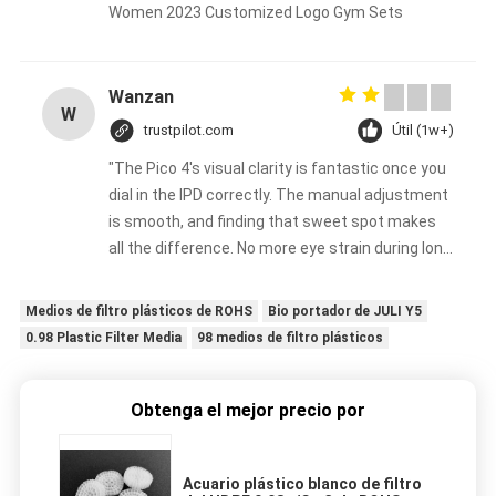
Women 2023 Customized Logo Gym Sets
Wanzan
W
trustpilot.com
Útil (1w+)
"The Pico 4's visual clarity is fantastic once you
dial in the IPD correctly. The manual adjustment
is smooth, and finding that sweet spot makes
all the difference. No more eye strain during long
sessions. Highly recommend taking the time to
set it up properly!""The Pico 4's visual clarity is
Medios de filtro plásticos de ROHS
Bio portador de JULI Y5
fantastic once you dial in the IPD correctly. The
0.98 Plastic Filter Media
98 medios de filtro plásticos
manual adjustment is smooth, and finding that
sweet spot makes all the difference. No more
eye strain during long sessions. Highly
Obtenga el mejor precio por
recommend taking the time to set it up
properly!""The Pico 4's visual clarity is fantastic
Acuario plástico blanco de filtro
once you dial in the IPD correctly. The manual