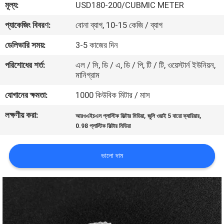
মূল্য:
USD180-200/CUBMIC METER
নিয়ন্ত্রণ
প্যাকেজিং বিবরণ:
বোনা ব্যাগ, 10-15 কেজি / ব্যাগ
আমাদের
ডেলিভারি সময়:
3-5 কাজের দিন
সাথে
পরিশোধের শর্ত:
এল / সি, ডি / এ, ডি / পি, টি / টি, ওয়েস্টার্ন ইউনিয়ন,
মানিগ্রাম
যোগাযোগ
যোগানের ক্ষমতা:
1000 কিউবিক মিটার / মাস
একটি
লক্ষণীয় করা:
,
,
আরওএইচএস প্লাস্টিক ফিল্টার মিডিয়া
জুলি ওয়াই 5 বায়ো ক্যারিয়ার
উদ্ধৃতি
0.98 প্লাস্টিক ফিল্টার মিডিয়া
অনুরোধ
ভালো দাম
করুন
সাইট
ম্যাপ