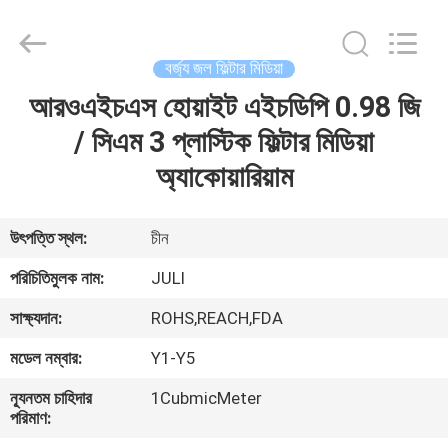
LuoX
Plastic
CO.,LTD.
All
Rights
বর্জ্য জল ফিল্টার মিডিয়া
Reserved.
Developed
by
আরওএইচএস হোয়াইট এইচডিপি 0.98 জি
বাড়ি
ECER
/ সিএম 3 প্লাস্টিক ফিল্টার মিডিয়া
পণ্য
অ্যাকোয়ারিয়াম
আমাদের
উৎপত্তি স্থল:
চীন
সম্বন্ধে
পরিচিতিমুলক নাম:
JULI
সাক্ষ্যদান:
ROHS,REACH,FDA
কারখানা
মডেল নম্বার:
Y1-Y5
পরিদর্শন
ন্যূনতম চাহিদার
1CubmicMeter
পরিমাণ:
গুণমান