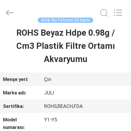
Tongxiang
LuoX
Plastic
CO.,LTD.
Atık Su Filtresi Ortamı
All
Rights
ROHS Beyaz Hdpe 0.98g /
EVDE
Reserved.
Developed
by
Cm3 Plastik Filtre Ortamı
ECER
ÜRÜN
Akvaryumu
BIZIM
Menşe yeri:
Çin
HAKKIMIZDA
Marka adı:
JULI
Sertifika:
ROHS,REACH,FDA
FABRIKA
Model
Y1-Y5
TURU
numarası: