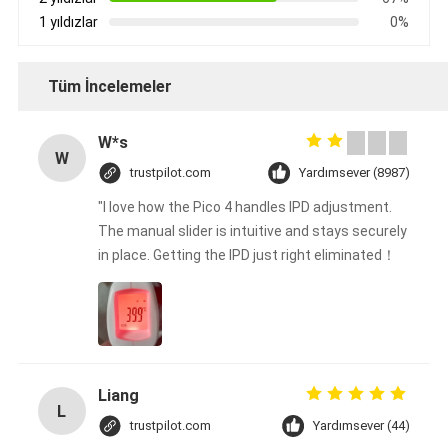
1 yıldızlar
0%
Tüm İncelemeler
W*s
W
trustpilot.com
Yardımsever (8987)
"I love how the Pico 4 handles IPD adjustment.
The manual slider is intuitive and stays securely
in place. Getting the IPD just right eliminated！
Liang
L
trustpilot.com
Yardımsever (44)