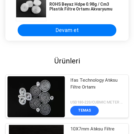
ROHS Beyaz Hdpe 0.98g / Cm3
once you dial in the IPD correctly. The manual
Plastik Filtre Ortamı Akvaryumu
adjustment is smooth, and finding that sweet
spot makes all the difference. No more eye
strain during long sessions. Highly recommend
Devam et
taking the time to set it up properly!""The Pico
4's visual clarity is fantastic once you dial in the
IPD correctly. The manual adjustment is
smooth, and finding that sweet spot makes all
Ürünleri
the difference. No more eye strain during long
sessions. Highly r
Ifas Technology Atıksu
Filtre Ortamı
USD180-220/CUBMIC METER MOQ:1CubmicMeter
TEMAS
10X7mm Atıksu Filtre