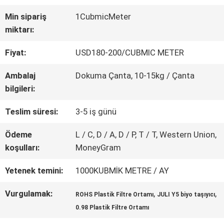
Min sipariş
1CubmicMeter
KALITE
miktarı:
KONTROLÜ
Fiyat:
USD180-200/CUBMIC METER
Ambalaj
Dokuma Çanta, 10-15kg / Çanta
BIZIMLE
bilgileri:
İLETIŞIM
Teslim süresi:
3-5 iş günü
Ödeme
L / C, D / A, D / P, T / T, Western Union,
TEKLIF
koşulları:
MoneyGram
ET
Yetenek temini:
1000KUBMİK METRE / AY
Vurgulamak:
,
,
ROHS Plastik Filtre Ortamı
JULI Y5 biyo taşıyıcı
SITE
0.98 Plastik Filtre Ortamı