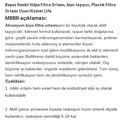
Beyaz Renkli Hdpe Filtre Ortamı, biyo taşıyıcı, Plastik Filtre
Ortamı Uzun Hizmet Llfe
MBBR açıklaması:
Akvaryum biyo filtre ortamı
yeni bir biyolojik olarak aktif
taşıyıcıdır, bilimsel formül kullanarak, suyun farklı doğalarına
göre, çeşitli yararlı mikroorganizmaları harmanlayarak, polimer
malzemelerde hızla eklenmiş iz elementler büyür,
mikroorganizmanın özel işlem modifikasyonu ile ekli iz elementi
vardır,
yapı.Bio
filtrenin dahili büyüme anaerobik bakterileri,
denitrifikasyon reaksiyonunu üretebilir, nitrojen olabilir; Dış
büyüme iyi bakteriler, organik maddenin giderilmesi; Tüm süreç
hem nitrifikasyon hem de denitrifikasyon sürecini içerir.
Özellikleri:
1. mbbr ortamı hem evsel hem de endüstriyel atık su olarak
kullanılabilir
2. Aktif çamur prosesine kıyasla reaksiyon hızını önemli ölçüde
hızlandırır, reaksiyon verimliliği 5-10 kat