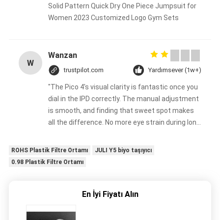
Solid Pattern Quick Dry One Piece Jumpsuit for
Women 2023 Customized Logo Gym Sets
Wanzan
W
trustpilot.com
Yardımsever (1w+)
"The Pico 4's visual clarity is fantastic once you
dial in the IPD correctly. The manual adjustment
is smooth, and finding that sweet spot makes
all the difference. No more eye strain during long
sessions. Highly recommend taking the time to
set it up properly!""The Pico 4's visual clarity is
ROHS Plastik Filtre Ortamı
JULI Y5 biyo taşıyıcı
fantastic once you dial in the IPD correctly. The
0.98 Plastik Filtre Ortamı
manual adjustment is smooth, and finding that
sweet spot makes all the difference. No more
eye strain during long sessions. Highly
En İyi Fiyatı Alın
recommend taking the time to set it up
properly!""The Pico 4's visual clarity is fantastic