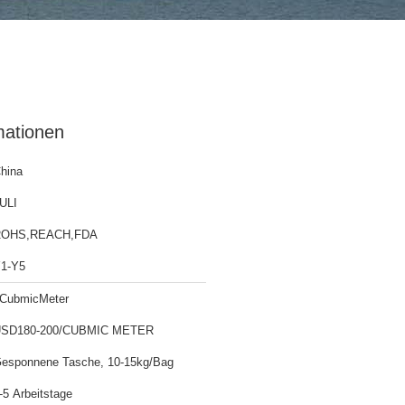
mationen
hina
ULI
ROHS,REACH,FDA
1-Y5
CubmicMeter
SD180-200/CUBMIC METER
esponnene Tasche, 10-15kg/Bag
-5 Arbeitstage