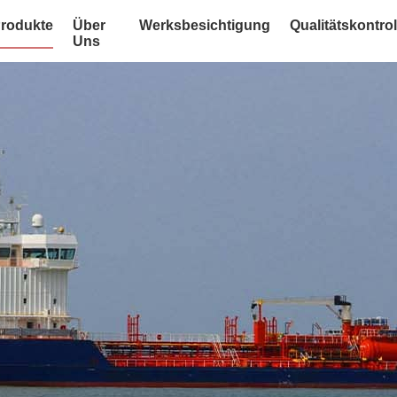
rodukte
Über
Werksbesichtigung
Qualitätskontrol
Uns