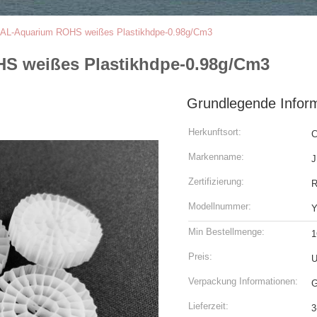
L-Aquarium ROHS weißes Plastikhdpe-0.98g/Cm3
 weißes Plastikhdpe-0.98g/Cm3
Grundlegende Infor
Herkunftsort:
C
Markenname:
J
Zertifizierung:
Modellnummer:
Y
Min Bestellmenge:
1
Preis:
U
Verpackung Informationen:
G
Lieferzeit:
3