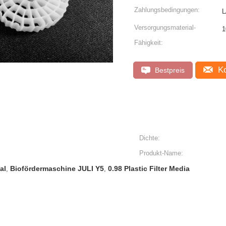
Zahlungsbedingungen:
L
Versorgungsmaterial-
Fähigkeit:
Ko
Bestpreis
Dichte:
Produkt-Name:
al
Biofördermaschine JULI Y5
0.98 Plastic Filter Media
,
,