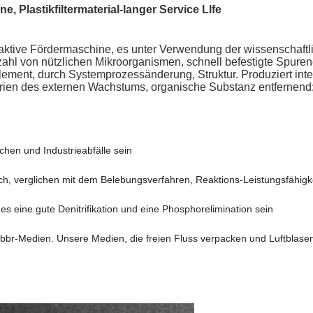
, Plastikfiltermaterial-langer Service Llfe
h-aktive Fördermaschine, es unter Verwendung der wissenschaf
ahl von nützlichen Mikroorganismen, schnell befestigte Spure
element, durch Systemprozessänderung,
Struktur.
Produziert in
kterien des externen Wachstums, organische Substanz entfernend
hen und Industrieabfälle sein
ich, verglichen mit dem Belebungsverfahren, Reaktions-Leistungsfähigk
 es eine gute Denitrifikation und eine Phosphorelimination sein
 Mbbr-Medien. Unsere Medien, die freien Fluss verpacken und Luftblas