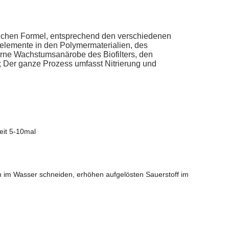
tlichen Formel, entsprechend den verschiedenen
nelemente in
den
Polymermaterialien, des
terne Wachstumsanärobe des
Bio
filters, den
; Der ganze Prozess umfasst Nitrierung und
eit 5-10mal
en im Wasser schneiden, erhöhen aufgelösten Sauerstoff im