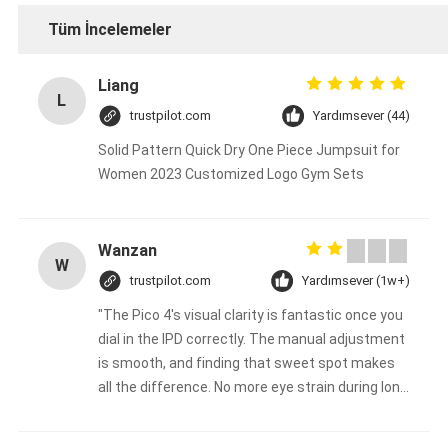
Tüm İncelemeler
Liang
L
trustpilot.com
Yardımsever (44)
Solid Pattern Quick Dry One Piece Jumpsuit for
Women 2023 Customized Logo Gym Sets
Wanzan
W
trustpilot.com
Yardımsever (1w+)
"The Pico 4's visual clarity is fantastic once you
dial in the IPD correctly. The manual adjustment
is smooth, and finding that sweet spot makes
all the difference. No more eye strain during long
sessions. Highly recommend taking the time to
set it up properly!""The Pico 4's visual clarity is