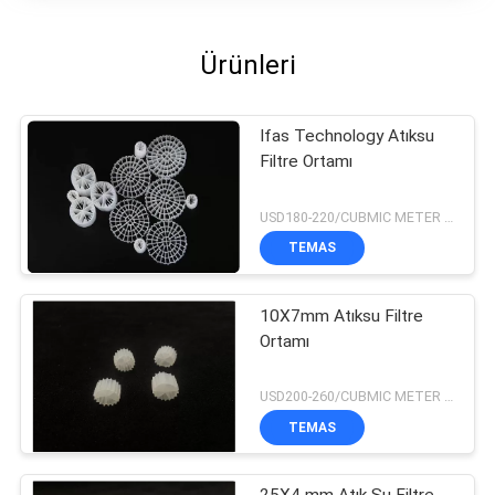
Ürünleri
Ifas Technology Atıksu
Filtre Ortamı
USD180-220/CUBMIC METER MOQ:1CubmicMeter
TEMAS
10X7mm Atıksu Filtre
Ortamı
USD200-260/CUBMIC METER MOQ:1CubmicMeter
TEMAS