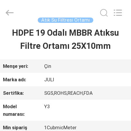
Tongxiang
LuoX
Plastic
CO.,LTD.
Atık Su Filtresi Ortamı
All
Rights
HDPE 19 Odalı MBBR Atıksu
EVDE
Reserved.
Developed
by
Filtre Ortamı 25X10mm
ECER
ÜRÜN
Menşe yeri:
Çin
BIZIM
Marka adı:
JULI
HAKKIMIZDA
Sertifika:
SGS,ROHS,REACH,FDA
Model
Y3
FABRIKA
numarası:
TURU
Min sipariş
1CubmicMeter