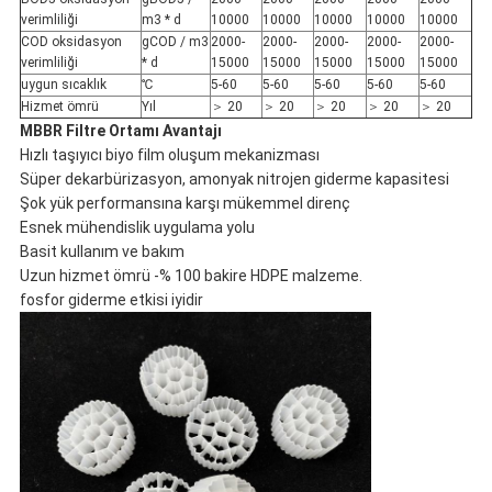
verimliliği
m3 * d
10000
10000
10000
10000
10000
COD oksidasyon
gCOD / m3
2000-
2000-
2000-
2000-
2000-
verimliliği
* d
15000
15000
15000
15000
15000
uygun sıcaklık
℃
5-60
5-60
5-60
5-60
5-60
Hizmet ömrü
Yıl
＞ 20
＞ 20
＞ 20
＞ 20
＞ 20
MBBR Filtre Ortamı Avantajı
Hızlı taşıyıcı biyo film oluşum mekanizması
Süper dekarbürizasyon, amonyak nitrojen giderme kapasitesi
Şok yük performansına karşı mükemmel direnç
Esnek mühendislik uygulama yolu
Basit kullanım ve bakım
Uzun hizmet ömrü -% 100 bakire HDPE malzeme.
fosfor giderme etkisi iyidir