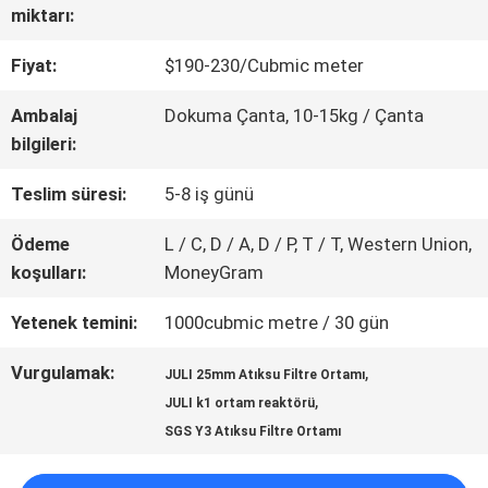
miktarı:
KALITE
Fiyat:
$190-230/Cubmic meter
KONTROLÜ
Ambalaj
Dokuma Çanta, 10-15kg / Çanta
bilgileri:
BIZIMLE
Teslim süresi:
5-8 iş günü
İLETIŞIM
Ödeme
L / C, D / A, D / P, T / T, Western Union,
koşulları:
MoneyGram
TEKLIF
Yetenek temini:
1000cubmic metre / 30 gün
ET
Vurgulamak:
,
JULI 25mm Atıksu Filtre Ortamı
,
JULI k1 ortam reaktörü
SGS Y3 Atıksu Filtre Ortamı
SITE