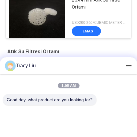
25X4 mm Atık Su Filtre
Ortamı
USD200-260/CUBMIC METER MOQ:1CubmicMeter
TEMAS
Atık Su Filtresi Ortamı
Tracy Liu
Atık Su Arıtma FAS Ekipmanı için 1000 M2 / M3 Plastik Ortam
Beyaz 25X4mm Atık Su Filtresi Ortamı Ekstrüzyon Kalıplama
1:50 AM
ROHS Beyaz Hdpe 0.98g / Cm3 Plastik Filtre Ortamı
Good day, what product are you looking for?
Akvaryumu
Popüler Kategoriler
Tüm