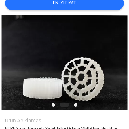
HARITASI
EN IYI FIYAT
GIZLILIK
POLITIKASI
Ürün Açıklaması
HDPE Yüzer Hareketli Yatak Filtre Ortamı MBBR biyofilm filtre