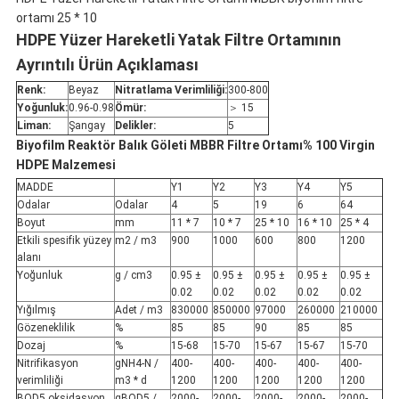
ortamı 25 * 10
HDPE Yüzer Hareketli Yatak Filtre Ortamının
Ayrıntılı Ürün Açıklaması
Renk:
Beyaz
Nitratlama Verimliliği:
300-800
Yoğunluk:
0.96-0.98
Ömür:
＞ 15
Liman:
Şangay
Delikler:
5
Biyofilm Reaktör Balık Göleti MBBR Filtre Ortamı% 100 Virgin
HDPE Malzemesi
MADDE
Y1
Y2
Y3
Y4
Y5
Odalar
Odalar
4
5
19
6
64
Boyut
mm
11 * 7
10 * 7
25 * 10
16 * 10
25 * 4
Etkili spesifik yüzey
m2 / m3
900
1000
600
800
1200
alanı
Yoğunluk
g / cm3
0.95 ±
0.95 ±
0.95 ±
0.95 ±
0.95 ±
0.02
0.02
0.02
0.02
0.02
Yığılmış
Adet / m3
830000
850000
97000
260000
210000
Gözeneklilik
%
85
85
90
85
85
Dozaj
%
15-68
15-70
15-67
15-67
15-70
Nitrifikasyon
gNH4-N /
400-
400-
400-
400-
400-
verimliliği
m3 * d
1200
1200
1200
1200
1200
BOD5 oksidasyon
gBOD5 /
2000-
2000-
2000-
2000-
2000-