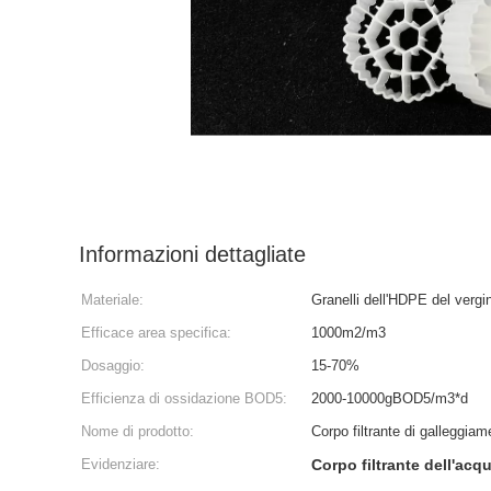
Informazioni dettagliate
Materiale:
Granelli dell'HDPE del vergi
Efficace area specifica:
1000m2/m3
Dosaggio:
15-70%
Efficienza di ossidazione BOD5:
2000-10000gBOD5/m3*d
Nome di prodotto:
Corpo filtrante di galleggia
Evidenziare:
Corpo filtrante dell'acq