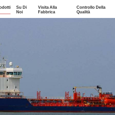
odotti
Su Di
Visita Alla
Controllo Della
Noi
Fabbrica
Qualità