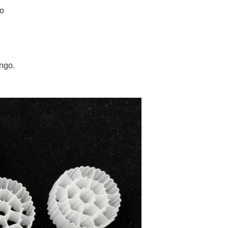
to
ungo.