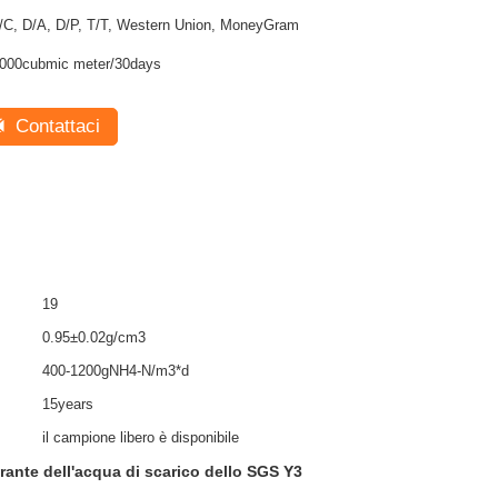
/C, D/A, D/P, T/T, Western Union, MoneyGram
000cubmic meter/30days
Contattaci
19
0.95±0.02g/cm3
400-1200gNH4-N/m3*d
15years
il campione libero è disponibile
trante dell'acqua di scarico dello SGS Y3