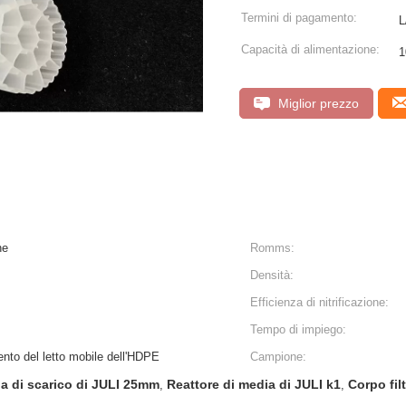
Termini di pagamento:
L
Capacità di alimentazione:
1
Miglior prezzo
ne
Romms:
Densità:
Efficienza di nitrificazione:
Tempo di impiego:
mento del letto mobile dell'HDPE
Campione:
ua di scarico di JULI 25mm
Reattore di media di JULI k1
Corpo fil
,
,