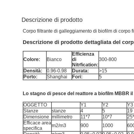
Descrizione di prodotto
Corpo filtrante di galleggiamento di biofilm di corpo
Descrizione di prodotto dettagliata del corp
Efficienza
Colore:
Bianco
di
300-800
Nitrfication:
Densità:
0.96-0.98
Durata:
>15
Porto:
Shanghai
Fori:
5
Lo stagno di pesce del reattore a biofilm MBBR il
OGGETTO
Y1
Y2
Y3
Stanze
stanze
4
5
19
Dimensione
millimetro
11*7
10*7
25
Efficace area
m2/m3
900
1000
60
specifica