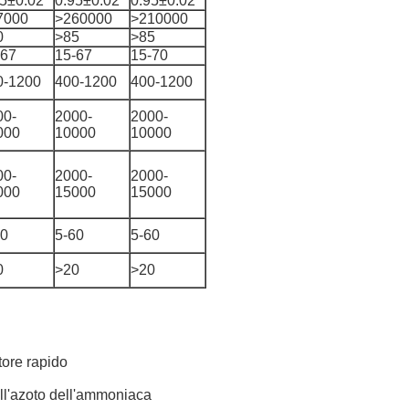
95±0.02
0.95±0.02
0.95±0.02
7000
>260000
>210000
0
>85
>85
-67
15-67
15-70
0-1200
400-1200
400-1200
00-
2000-
2000-
000
10000
10000
00-
2000-
2000-
000
15000
15000
60
5-60
5-60
0
>20
>20
tore rapido
ll'azoto dell'ammoniaca