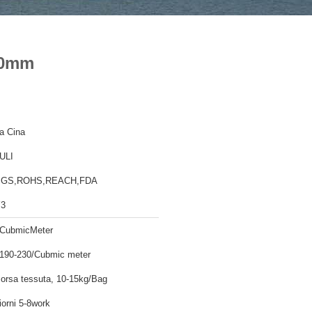
X10mm
a Cina
ULI
SGS,ROHS,REACH,FDA
3
CubmicMeter
190-230/Cubmic meter
orsa tessuta, 10-15kg/Bag
iorni 5-8work