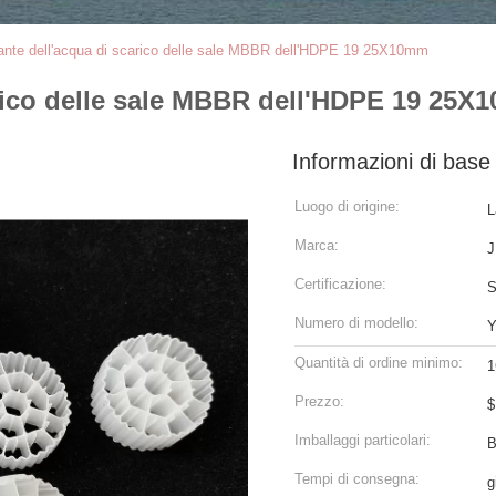
trante dell'acqua di scarico delle sale MBBR dell'HDPE 19 25X10mm
carico delle sale MBBR dell'HDPE 19 25
Informazioni di base
Luogo di origine:
L
Marca:
J
Certificazione:
Numero di modello:
Y
Quantità di ordine minimo:
1
Prezzo:
$
Imballaggi particolari:
B
Tempi di consegna:
g