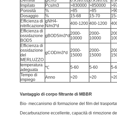
Densità
g/cm3
0.95±0.02
0.95±0.02
0.
Impilato
Pcs/m3
>830000
>850000
>9
Porosità
%
>85
>85
>9
Dosaggio
%
15-68
15-70
15
Efficienza di
gNH4-
400-1200
400-1200
40
nitrificazione
N/m3*d
Efficienza di
2000-
2000-
20
ossidazione
gBOD5/m3*d
10000
10000
10
BOD5
Efficienza di
ossidazione
2000-
2000-
20
gCOD/m3*d
del
15000
15000
15
MERLUZZO
temperatura
5-60
5-60
5-
℃
adeguata
Tempo di
Anno
>20
>20
>2
impiego
Vantaggio di corpo filtrante di MBBR
Bio- meccanismo di formazione del film del trasporta
Decarburazione eccellente, capacità di rimozione de