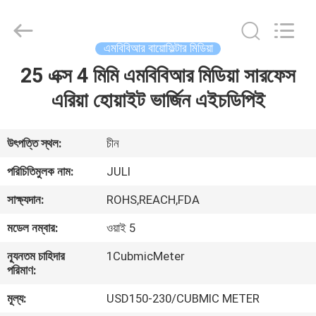
LuoX
Plastic
CO.,LTD.
All
Rights
এমবিবিআর বায়োফিল্টার মিডিয়া
Reserved.
Developed
by
25 এক্স 4 মিমি এমবিবিআর মিডিয়া সারফেস
বাড়ি
ECER
এরিয়া হোয়াইট ভার্জিন এইচডিপিই
পণ্য
উৎপত্তি স্থল:
চীন
আমাদের
পরিচিতিমুলক নাম:
JULI
সম্বন্ধে
সাক্ষ্যদান:
ROHS,REACH,FDA
মডেল নম্বার:
ওয়াই 5
কারখানা
ন্যূনতম চাহিদার
1CubmicMeter
পরিদর্শন
পরিমাণ:
মূল্য:
USD150-230/CUBMIC METER
গুণমান