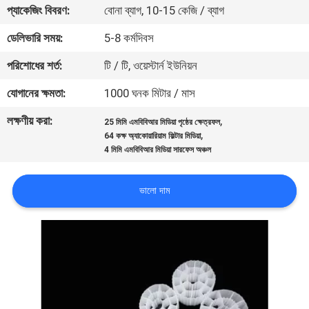
প্যাকেজিং বিবরণ:
বোনা ব্যাগ, 10-15 কেজি / ব্যাগ
নিয়ন্ত্রণ
ডেলিভারি সময়:
5-8 কর্মদিবস
আমাদের
পরিশোধের শর্ত:
টি / টি, ওয়েস্টার্ন ইউনিয়ন
সাথে
যোগানের ক্ষমতা:
1000 ঘনক মিটার / মাস
যোগাযোগ
লক্ষণীয় করা:
,
25 মিমি এমবিবিআর মিডিয়া পৃষ্ঠের ক্ষেত্রফল
,
64 কক্ষ অ্যাকোয়ারিয়াম ফিল্টার মিডিয়া
একটি
4 মিমি এমবিবিআর মিডিয়া সারফেস অঞ্চল
উদ্ধৃতি
ভালো দাম
অনুরোধ
করুন
সাইট
ম্যাপ