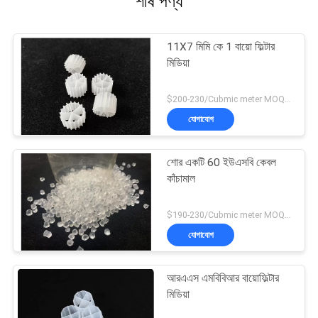
শীর্ষ পণ্য
11X7 মিমি কে 1 বায়ো ফিল্টার
মিডিয়া
$200-230/Cubmic meter MOQ:1CubmicMeter
যোগাযোগ
শোর একটি 60 ইউএসবি কেবল
কাঁচামাল
$190-230/Cubmic meter MOQ:1CubmicMeter
যোগাযোগ
আরএএস এমবিবিআর বায়োফিল্টার
মিডিয়া