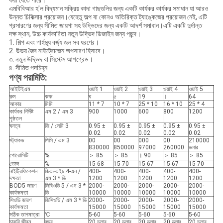
করা যেতে পারে।
এমবিবিআর হ'ল বিদ্যমান সক্রিয় কাদা গাছগুলির জন্য একটি কার্যকর কার্যকর সমাধান যা আরও
উন্নত চিকিত্সার প্রয়োজন।যেহেতু অল্প বা কোনও অতিরিক্ত ট্যাঙ্কেজের প্রয়োজন নেই, এটি
প্রসারণের জন্য সীমিত জায়গা সহ উদ্ভিদের জন্য একটি আদর্শ সমাধান।এটি একটি দুর্দান্ত
দক্ষ স্থান, উচ্চ কার্যকারিতা নতুন উদ্ভিদ ডিজাইন জন্য পছন্দ।
1. শিল্প এবং গার্হস্থ্য বর্জ্য জল সব ধরণের।
2. উভয় জৈব নাইট্রোজেন অপসারণ হিসাবে।
৩. নতুন উদ্ভিদ বা সিস্টেম আপগ্রেড।
৪. সীমিত পদচিহ্ন
পণ্য পরামিতি:
আইটিইএম
ওয়াই 1
ওয়াই 2
ওয়াই 3
ওয়াই 4
ওয়াই 5
রুম
কক্ষ
ঘ
৫
19
।
64
আকার
মিমি
11 * 7
10 * 7
25 * 10
16 * 10
25 * 4
কার্যকর নির্দিষ্ট
এম 2 / এম 3
900
1000
600
800
1200
পৃষ্ঠতল
ঘনত্ব
জি / সেমি 3
0.95 ±
0.95 ±
0.95 ±
0.95 ±
0.95 ±
0.02
0.02
0.02
0.02
0.02
স্ট্যাকড
পিসি / এম 3
00
00
000
00
210000
830000
850000
97000
260000
ডলার
পোরোসিটি
%
＞ 85
＞ 85
। 90
＞ 85
＞ 85
ডোজ
%
15-68
15-70
15-67
15-67
15-70
নাইট্রিফিকেশন
জিএনএইচ 4-এন /
400-
400-
400-
400-
400-
দক্ষতা
এম 3 * ডি
1200
1200
1200
1200
1200
BOD5 জারণ
জিবিওডি 5 / এম 3 *
2000-
2000-
2000-
2000-
2000-
কার্যক্ষমতা
ডি
10000
10000
10000
10000
10000
সিওডি জারণ
জিসিওডি / এম 3 * ডি
2000-
2000-
2000-
2000-
2000-
কার্যক্ষমতা
15000
15000
15000
15000
15000
সঠিক তাপমাত্রা
℃
5-60
5-60
5-60
5-60
5-60
চাকরি জীবন
বছর
20 ডলার
20 ডলার
20 ডলার
20 ডলার
20 ডলার