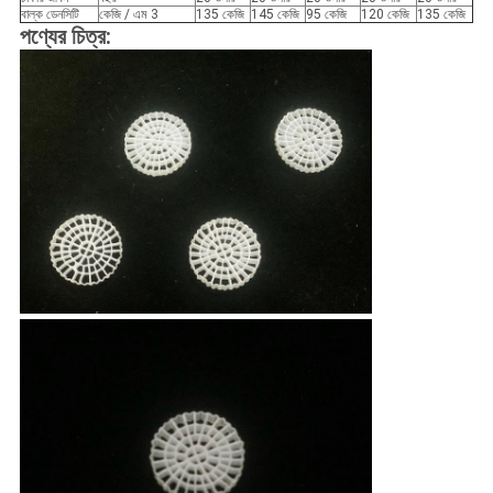
বাল্ক ডেনসিটি
কেজি / এম 3
135 কেজি
145 কেজি
95 কেজি
120 কেজি
135 কেজি
পণ্যের চিত্র: