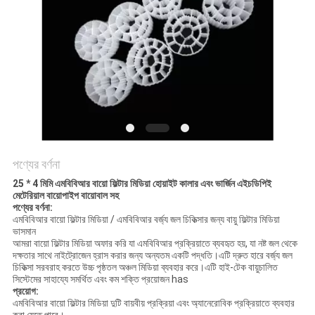
গোপনীয়তা
নীতি
পণ্যের বর্ণনা
25 * 4 মিমি এমবিবিআর বায়ো ফিল্টার মিডিয়া হোয়াইট কালার এবং ভার্জিন এইচডিপিই
মেটেরিয়াল বায়োপাইপ বায়োবাল সহ
পণ্যের বর্ণনা:
এমবিবিআর বায়ো ফিল্টার মিডিয়া / এমবিবিআর বর্জ্য জল চিকিত্সার জন্য বায়ু ফিল্টার মিডিয়া
ভাসমান
আমরা বায়ো ফিল্টার মিডিয়া অফার করি যা এমবিবিআর প্রক্রিয়াতে ব্যবহৃত হয়, যা নষ্ট জল থেকে
দক্ষতার সাথে নাইট্রোজেন হ্রাস করার জন্য অন্যতম একটি পদ্ধতি।এটি দ্রুত হারে বর্জ্য জল
চিকিত্সা সরবরাহ করতে উচ্চ পৃষ্ঠতল অঞ্চল মিডিয়া ব্যবহার করে।এটি হাই-টেক বায়ুচালিত
সিস্টেমের সাহায্যে সমর্থিত এবং কম শক্তি প্রয়োজন has
প্রয়োগ:
এমবিবিআর বায়ো ফিল্টার মিডিয়া দুটি বায়বীয় প্রক্রিয়া এবং অ্যানেরোবিক প্রক্রিয়াতে ব্যবহার