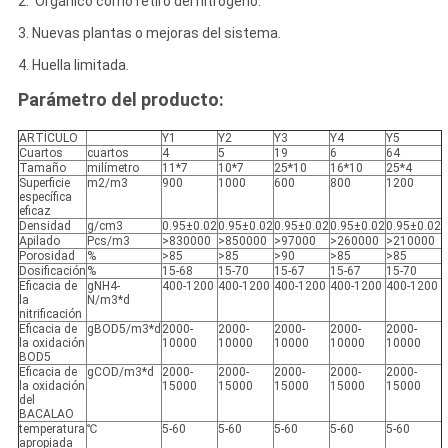
2. Orgánico como retiro del nitrógeno.
3. Nuevas plantas o mejoras del sistema.
4. Huella limitada.
Parámetro del producto:
ARTÍCULO
Y1
Y2
Y3
Y4
Y5
Cuartos
cuartos
4
5
19
6
64
Tamaño
milímetro
11*7
10*7
25*10
16*10
25*4
Superficie
m2/m3
900
1000
600
800
1200
específica
eficaz
Densidad
g/cm3
0.95±0.02
0.95±0.02
0.95±0.02
0.95±0.02
0.95±0.02
Apilado
Pcs/m3
>830000
>850000
>97000
>260000
>210000
Porosidad
%
>85
>85
>90
>85
>85
Dosificación
%
15-68
15-70
15-67
15-67
15-70
Eficacia de
gNH4-
400-1200
400-1200
400-1200
400-1200
400-1200
la
N/m3*d
nitrificación
Eficacia de
gBOD5/m3*d
2000-
2000-
2000-
2000-
2000-
la oxidación
10000
10000
10000
10000
10000
BOD5
Eficacia de
gCOD/m3*d
2000-
2000-
2000-
2000-
2000-
la oxidación
15000
15000
15000
15000
15000
del
BACALAO
temperatura
℃
5-60
5-60
5-60
5-60
5-60
apropiada