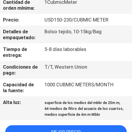
Cantidad de
1CubmicMeter
FÁBRICA
orden mínima:
Precio:
USD150-230/CUBMIC METER
CONTROL
Detalles de
Bolso tejido, 10-15kg/Bag
DE
empaquetado:
CALIDAD
Tiempo de
5-8 días laborables
entrega:
CONTACTA
Condiciones de
T/T, Western Union
CON
pago:
NOSOTROS
Capacidad de
1000 CUBMIC METERS/MONTH
la fuente:
SOLICITAR
Alta luz:
,
superficie de los medios del mbbr de 25m m
,
64 medios de filtro del acuario de los cuartos
UNA CITA
medios superficie de 4m m Mbbr
MAPA