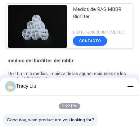
Medios de RAS MBBR
Biofilter
USD160-230/CUBMIC METER MOQ:1CubmicMeter
CONTACTO
medios del biofilter del mbbr
16x10m m 6 medios limpieza de las aguas residuales de los
cuartos MBBR Biofilter
Tracy Liu
superficie de la bio charca del filtro de la acuicultura de 25X4m
m
9:27 PM
Medios HDPE estupendo de la Virgen de la descarburización
MBBR Biofilter
Good day, what product are you looking for?
Categorías Populares
Todos