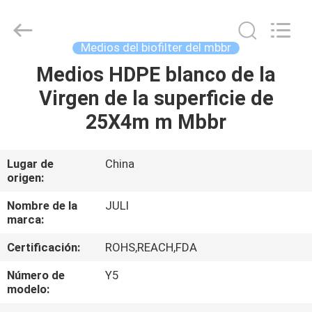
Tongxiang
LuoX
Plastic
CO.,LTD.
All
Medios del biofilter del mbbr
Rights
Reserved.
Developed
Medios HDPE blanco de la
EN
by
ECER
Virgen de la superficie de
CASA
25X4m m Mbbr
PRODUCTOS
Lugar de
China
origen:
SOBRE
NOSOTROS
Nombre de la
JULI
marca:
Certificación:
ROHS,REACH,FDA
RECORRIDO
POR
Número de
Y5
modelo:
LA