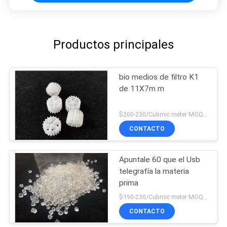
Productos principales
bio medios de filtro K1
de 11X7m m
$200-230/Cubmic meter MOQ:1CubmicMeter
CONTACTO
Apuntale 60 que el Usb
telegrafía la materia
prima
$190-230/Cubmic meter MOQ:1CubmicMeter
CONTACTO