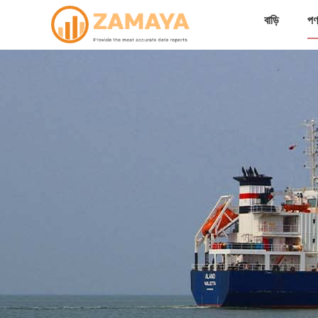
বাড়ি
পণ