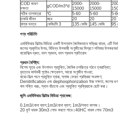
COD জারণ
2000-
2000-
200
gCOD/m3*d
দক্ষতা
15000
15000
15
সঠিক তাপমাত্রা
℃
5-60
5-60
5-6
চাকরি জীবন
বছর
20
20
20
বাল্ক ঘনত্ব
কেজি/মি 3
135 কেজি
145 কেজি
95 
পণ্য পরিচিতি
এমবিবিআর ফিল্টার মিডিয়া একটি উপন্যাস জৈবিকভাবে সক্রিয় বাহক, এটি নির্ভ
জলের প্রকৃতির উপর, বিভিন্ন উপকারী অণুজীবের মিশ্রণে পলিমার উপকরণগুলিতে দ
বায়োফিল্ম দ্রুত, ভাল প্রভাব, ভাল প্রভাব প্রতিরোধ
প্রধান বৈশিষ্ট্য:
বিশেষ সূত্র এবং উৎপাদন প্রযুক্তি, জৈবিক চলচ্চিত্র গঠনে ত্বরান্বিত;
বৃহত্তর কার্যকরী পৃষ্ঠের ক্ষেত্রফল, আরো অণুজীব পাওয়া;
বায়ো-ফিল্ম পচন প্রযুক্তি দ্বারা, স্লাজ ফেরত প্রক্রিয়া সংরক্ষণ;
Denitrification এবং dephosphorization উচ্চ দক্ষতা, জলের গুণ
কম শক্তি খরচ, স্থান বাঁচানো এবং প্রযুক্তি প্রক্রিয়াকে ছোট করা।
জুলি
এমবিবিআর ফিল্টার মিডিয়া প্যাকেজ:
0.1m3/বোনা ব্যাগ;1m3/বোনা ব্যাগ; 1m3/শক্ত কাগজ।
20 ফুট ধারক 30m3 লোড করতে পারে।40HC ধারক লোড 70m3