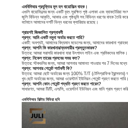
এমবিবিআর প্রযুক্তির মূল হল বায়োফিল্ম বাহক।
এগুলি বায়োফিল্মের জন্য একটি বৃহৎ সুরক্ষিত পৃষ্ঠ এলাকা এবং ব্যাকটেরিয
জুলি বিভিন্ন আকৃতি, আকার এবং পৃষ্ঠভূমি সহ বিভিন্ন ধরণের বাহক তৈরি করেছে।
বর্তমানে আমাদের দশটি ভিন্ন ধরনের ক্যারিয়ার রয়েছে।
প্রায়শই জিজ্ঞাসিত প্রশ্নাবলী
প্রশ্ন: আমি একটি নমুনা অর্ডার করতে পারি?
একটি: অবশ্যই, আমাদের বিদ্যমান মডেলের জন্য, আমাদের কারখানা গ্রাহকদের
প্রশ্ন: আপনি কি কারখানার/ব্যবসায়ীর প্রস্তুতকারক?
উত্তর: আমরা সরাসরি কারখানা যারা উৎপাদন লাইন এবং শ্রমিকদের মালিক। সবক
প্রশ্ন: নিকেল তারের প্রসবের সময় কত?
উত্তর: স্টকগুলির জন্য, আমরা আপনার আমানত পাওয়ার পর 7 দিনের মধ্যে
প্রশ্ন: আপনার পেমেন্ট শর্তাবলী কি?
উত্তর: আমরা ছোট অর্ডারের জন্য 100% T/T (টেলিগ্রাফিক ট্রান্সফার) 
খুব ছোট অর্ডারের জন্য, আমরা ওয়েস্টার্ন ইউনিয়ন পেমেন্ট গ্রহণ করতে পার
প্রশ্ন: আপনি কোন পেমেন্ট পদ্ধতি গ্রহণ করতে পারেন?
সাধারণত, আমরা টি/টি, এল/সি, ওয়েস্টার্ন ইউনিয়ন এবং মানি গ্রাম গ্রহণ ক
এমবিবিআর ফিল্টার মিডিয়া ছবি