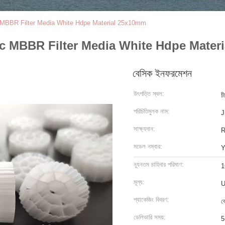
 MBBR Filter Media White Hdpe Material 25x10mm
ic MBBR Filter Media White Hdpe Mater
বেসিক ইনফরমেশন
উৎপত্তি স্থল:
চ
পরিচিতিমুলক নাম:
J
সাক্ষ্যদান:
মডেল নম্বার:
Y
ন্যূনতম চাহিদার পরিমাণ:
1
মূল্য:
U
প্যাকেজিং বিবরণ:
ব
ডেলিভারি সময়:
5