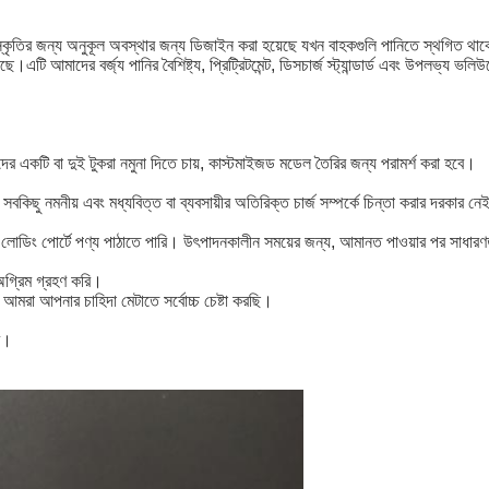
়া সংস্কৃতির জন্য অনুকূল অবস্থার জন্য ডিজাইন করা হয়েছে যখন বাহকগুলি পানিতে স্থগিত থ
এটি আমাদের বর্জ্য পানির বৈশিষ্ট্য, প্রিট্রিটমেন্ট, ডিসচার্জ স্ট্যান্ডার্ড এবং উপলভ্য ভলি
 একটি বা দুই টুকরা নমুনা দিতে চায়, কাস্টমাইজড মডেল তৈরির জন্য পরামর্শ করা হবে।
িছু নমনীয় এবং মধ্যবিত্ত বা ব্যবসায়ীর অতিরিক্ত চার্জ সম্পর্কে চিন্তা করার দরকার ন
 লোডিং পোর্টে পণ্য পাঠাতে পারি। উৎপাদনকালীন সময়ের জন্য, আমানত পাওয়ার পর সাধার
অগ্রিম গ্রহণ করি।
ি।আমরা আপনার চাহিদা মেটাতে সর্বোচ্চ চেষ্টা করছি।
রি।