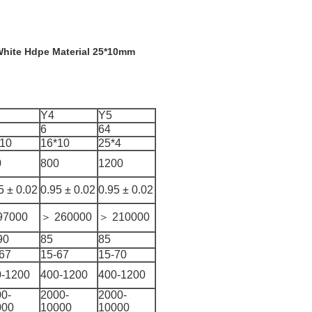
White Hdpe Material 25*10mm
Y4
Y5
6
64
*10
16*10
25*4
0
800
1200
5 ± 0.02
0.95 ± 0.02
0.95 ± 0.02
97000
＞ 260000
＞ 210000
90
85
85
67
15-67
15-70
0-1200
400-1200
400-1200
0-
2000-
2000-
000
10000
10000