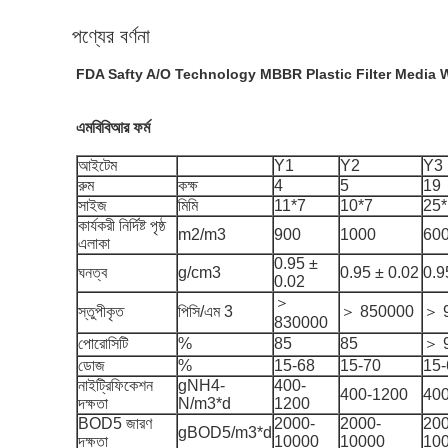
পণ্যের বর্ণনা
FDA Safty A/O Technology MBBR Plastic Filter Media 
এমবিবিআর ফর্ম
আইটেম
Y1
Y2
Y3
রুম
কক্ষ
4
5
19
সাইজ
মিমি
11*7
10*7
25
কার্যকরী নির্দিষ্ট পৃষ্ঠ
m2/m3
900
1000
60
এলাকা
0.95 ±
ঘনত্ব
g/cm3
0.95 ± 0.02
0.9
0.02
＞
স্তুপীকৃত
পিসি/এম 3
＞ 850000
＞ 
830000
পোরোসিটি
%
85
85
＞ 
ডোজ
%
15-68
15-70
15-
নাইট্রিফিকেশন
gNH4-
400-
400-1200
40
দক্ষতা
N/m3*d
1200
BOD5 জারণ
2000-
2000-
200
gBOD5/m3*d
দক্ষতা
10000
10000
10