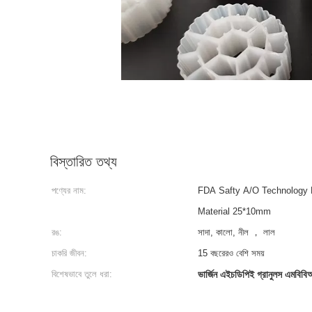
বিস্তারিত তথ্য
পণ্যের নাম:
FDA Safty A/O Technology 
Material 25*10mm
রঙ:
সাদা, কালো, নীল ， লাল
চাকরি জীবন:
15 বছরেরও বেশি সময়
বিশেষভাবে তুলে ধরা:
ভার্জিন এইচডিপিই গ্রানুলস এমবিবিআর