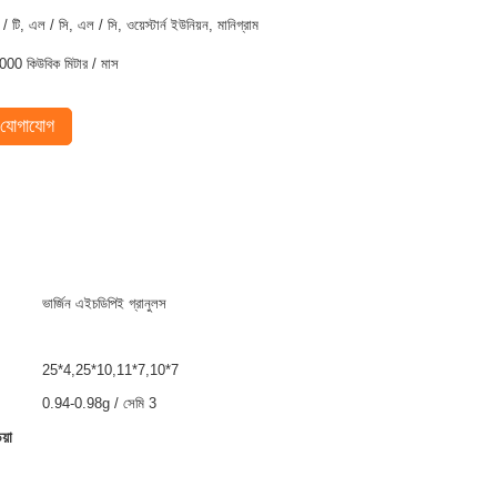
ি / টি, এল / সি, এল / সি, ওয়েস্টার্ন ইউনিয়ন, মানিগ্রাম
000 কিউবিক মিটার / মাস
যোগাযোগ
ভার্জিন এইচডিপিই গ্রানুলস
25*4,25*10,11*7,10*7
0.94-0.98g / সেমি 3
য়া