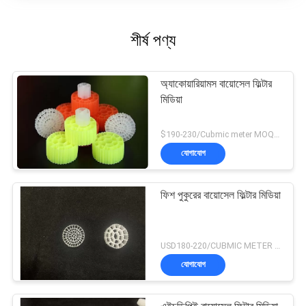
শীর্ষ পণ্য
অ্যাকোয়ারিয়ামস বায়োসেল ফিল্টার
মিডিয়া
$190-230/Cubmic meter MOQ:1CubmicMeter
যোগাযোগ
ফিশ পুকুরের বায়োসেল ফিল্টার মিডিয়া
USD180-220/CUBMIC METER MOQ:1CubmicMeter
যোগাযোগ