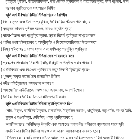
বৃহত্তর পৃষ্ঠতল, হাইড্রোফিলিক, উচ্চ জৈবিক ক্রিয়াকলাপ, বায়োফিল্ম দ্রুত, ভাল প্রভাব, ভাল
প্রভাব প্রতিরোধের সহ আরও নির্মিত।
জুলি
এমবিবিআর ফিল্টার মিডিয়া প্রধান বৈশিষ্ট্য
) বিশেষ সূত্র এবং উত্পাদন প্রযুক্তি, জৈবিক ফিল্ম গঠনের গতি বাড়ায়
) বৃহত্তর কার্যকর পৃষ্ঠতল অঞ্চল, আরও অণুজীব গ্রহণ
) বায়ো-ফিল্মের পচা প্রযুক্তি দ্বারা, স্ল্যাজ রিটার্ন প্রক্রিয়া সাশ্রয় করুন
) পানির গুণমান উন্নতকরণ, অস্বীকৃতি ও ডিফোসফোরিকরণে উচ্চ দক্ষতা
) নিম্ন শক্তি খরচ, সঞ্চয় স্থান এবং সংক্ষিপ্ত প্রযুক্তি প্রক্রিয়া।
জুলি
এমবিবিআর ফিল্টার মিডিয়া স্কোপ ব্যবহার করে
) প্রকল্পের শিরোনাম, নিকাশী ট্রিটমেন্ট প্ল্যান্টকে উন্নীত করার পরিমাণ
) এমবিবিআর এবং বিএএফ প্রক্রিয়ার নতুন নিকাশী ট্রিটমেন্ট প্রকল্প
) পুনরুদ্ধারকৃত জলের জৈব রাসায়নিক চিকিত্সা
) নদীর নাইট্রোজেন, ফসফরাস অপসারণ
) অ্যামোনিয়া নাইট্রোজেন অপসারণে জলজ চাষ, জল পরিশোধন
) জৈবিক ফিলার জৈবিক ডিওডোরাইজেশন টাওয়ার
জুলি
এমবিবিআর ফিল্টার মিডিয়া অ্যাপ্লিকেশন শিল্প:
পৌর, বিদ্যুৎ, ফার্মাসিউটিক্যাল, রাসায়নিক, বৈদ্যুতিন সংযোগ, ধাতুবিদ্যা, যন্ত্রপাতি, কাগজ তৈরি,
মুদ্রন ও রঞ্জনবিদ্যা, মেডিসিন, খাদ্য প্রক্রিয়াকরণ,
অ্যাক্টিভালচার, অবিচ্ছিন্ন উন্নতি এবং আমাদের পণ্যগুলির গভীরতর ব্যবহারের সাথে জুলি
এমবিবিআর ফিল্টার মিডিয়া আরও এবং আরও ব্যাপকভাবে ব্যবহৃত হবে।
বিভিন্ন ধরণের বর্জ্য জলের দৃষ্টিতে আমরা গ্রাহকের ব্যক্তিগতকৃত চাহিদা অনুযায়ী বিভিন্ন