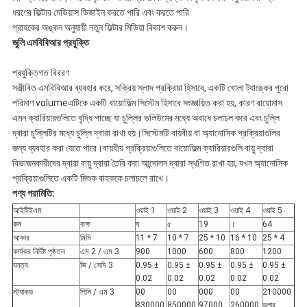
ধরণের ফিল্টার মেডিয়াস ডিজাইন করতে পারি এবং করতে পারি
গ্রাহকের অঙ্কন অনুযায়ী নতুন ফিল্টার মিডিয়া বিকাশ করুন।
জুলি
এমবিবিআর প্রযুক্তি
প্রযুক্তিগত বিবরণ
সঞ্জীবিত এমবিবিআর ব্যবহার করে, সক্রিয় স্লাদ প্রক্রিয়া হিসাবে, একটি খোলা ট্যাঙ্কের পুরো
পরিমাণ volumeএটিকে একটি বায়োফিল্ম সিস্টেম হিসাবে সংজ্ঞায়িত করা হয়, কারণ বায়োমাস
এমন ক্যারিয়ারগুলিতে বৃদ্ধি পাচ্ছে যা চুল্লির ভলিউমের মধ্যে অবাধে চলাচল করে এবং চুল্লি
দ্বারা চুল্লিটির মধ্যে চুল্লি দ্বারা রাখা হয়।সিস্টেমটি বায়বীয় বা অ্যানোসিক প্রক্রিয়াগুলির
জন্য ব্যবহার করা যেতে পারে।বায়বীয় প্রক্রিয়াগুলিতে বায়োফিল্ম ক্যারিয়ারগুলি বায়ু দ্বারা
বিভাজনকারীদের দ্বারা বায়ু দ্বারা তৈরি করা আন্দোলন দ্বারা স্থগিত রাখা হয়, যখন অ্যানোসিক
প্রক্রিয়াগুলিতে একটি মিশুক বাহককে চলাচলে রাখে।
পণ্য পরামিতি:
আইটিইএম
ওয়াই 1
ওয়াই 2
ওয়াই 3
ওয়াই 4
ওয়াই 5
রুম
কক্ষ
ঘ
৫
19
।
64
আকার
মিমি
11 * 7
10 * 7
25 * 10
16 * 10
25 * 4
কার্যকর নির্দিষ্ট পৃষ্ঠতল
এম 2 / এম 3
900
1000
600
800
1200
ঘনত্ব
জি / সেমি 3
0.95 ±
0.95 ±
0.95 ±
0.95 ±
0.95 ±
0.02
0.02
0.02
0.02
0.02
স্ট্যাকড
পিসি / এম 3
00
00
000
00
210000
830000
850000
97000
260000
ডলার