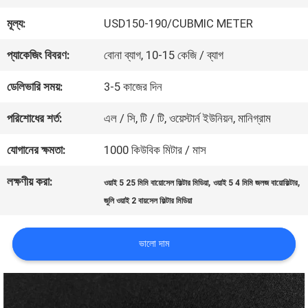
মূল্য:
USD150-190/CUBMIC METER
গুণমান
প্যাকেজিং বিবরণ:
বোনা ব্যাগ, 10-15 কেজি / ব্যাগ
নিয়ন্ত্রণ
ডেলিভারি সময়:
3-5 কাজের দিন
আমাদের
পরিশোধের শর্ত:
এল / সি, টি / টি, ওয়েস্টার্ন ইউনিয়ন, মানিগ্রাম
সাথে
যোগানের ক্ষমতা:
1000 কিউবিক মিটার / মাস
যোগাযোগ
লক্ষণীয় করা:
,
,
ওয়াই 5 25 মিমি বায়োসেল ফিল্টার মিডিয়া
ওয়াই 5 4 মিমি জলজ বায়োফিল্টার
জুলি ওয়াই 2 বায়সেল ফিল্টার মিডিয়া
একটি
ভালো দাম
উদ্ধৃতি
অনুরোধ