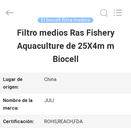
2025
Tongxiang
LuoX
Plastic
El biocell filtra medios
CO.,LTD.
All
Filtro medios Ras Fishery
EN
Rights
Reserved.
Developed
Aquaculture de 25X4m m
CASA
by
ECER
Biocell
PRODUCTOS
Lugar de
China
origen:
SOBRE
Nombre de la
JULI
NOSOTROS
marca:
Certificación:
ROHS,REACH,FDA
RECORRIDO