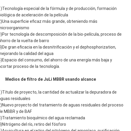
1)Tecnología especial de la fórmula y de producción, formación
biológica de aceleración de la película
2)Una superficie eficaz más grande, obteniendo más
microorganismo
3)Por tecnología de descomposición de la bio-película, proceso de
ahorro de la vuelta de barro
4)De gran eficacia en la desnitrificación y el dephosphorization,
mejorando la calidad del agua
5)Espacio del consumo, del ahorro de una energía más baja y
acortar proceso de la tecnología.
Medios de filtro de JuLi MBBR usando alcance
1)Título de proyecto, la cantidad de actualizar la depuradora de
aguas residuales
2)Nuevo proyecto del tratamiento de aguas residuales del proceso
de MBBR y de BAF
3)Tratamiento bioquímico del agua reclamada
)Nitrógeno del río, retiro del fósforo
5)Acuicultura en el retiro del nitrógeno del amoníaco, purificación