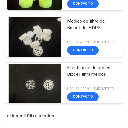
CONTACTO
Medios de filtro de
Biocell del HDPE
USD160-230/CUBMIC METER MOQ:1CubmicMeter
CONTACTO
El estanque de peces
Biocell filtra medios
USD180-220/CUBMIC METER MOQ:1CubmicMeter
CONTACTO
el biocell filtra medios