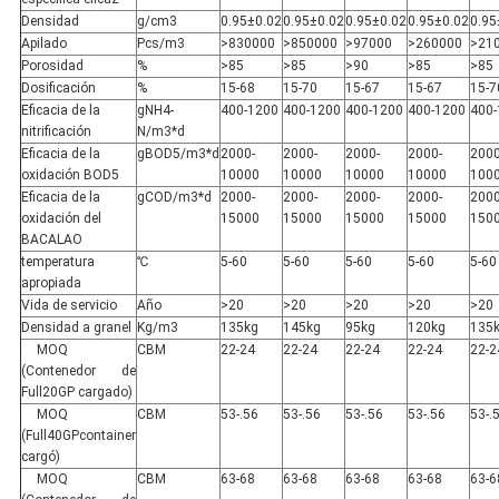
Densidad
g/cm3
0.95±0.02
0.95±0.02
0.95±0.02
0.95±0.02
0.95
Apilado
Pcs/m3
>830000
>850000
>97000
>260000
>21
Porosidad
%
>85
>85
>90
>85
>85
Dosificación
%
15-68
15-70
15-67
15-67
15-7
Eficacia de la
gNH4-
400-1200
400-1200
400-1200
400-1200
400-
nitrificación
N/m3*d
Eficacia de la
gBOD5/m3*d
2000-
2000-
2000-
2000-
2000
oxidación BOD5
10000
10000
10000
10000
100
Eficacia de la
gCOD/m3*d
2000-
2000-
2000-
2000-
2000
oxidación del
15000
15000
15000
15000
150
BACALAO
temperatura
℃
5-60
5-60
5-60
5-60
5-60
apropiada
Vida de servicio
Año
>20
>20
>20
>20
>20
Densidad a granel
Kg/m3
135kg
145kg
95kg
120kg
135
MOQ
CBM
22-24
22-24
22-24
22-24
22-2
(Contenedor de
Full20GP cargado)
MOQ
CBM
53-.56
53-.56
53-.56
53-.56
53-.
(Full40GPcontainer
cargó)
MOQ
CBM
63-68
63-68
63-68
63-68
63-6