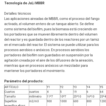
Tecnología de JuLi MBBR
Detalles técnicos
Las aplicaciones aireadas de MBBR, como el proceso del fango
activado, el volumen entero de un tanque abierto. Se define
como sistema del biofilm, pues la biomasa está creciendo en
los portadores que se mueven libremente dentro del volumen
del reactor y es guardada dentro de los reactores por un tamiz
en el mercado del reactor. El sistema se puede utilizar para los
procesos aerobios o anóxicos. En procesos aerobios los
portadores del biofilm son guardados en suspensión por la
agitación creada por el aire de los difusores de la aireación,
mientras que en procesos anóxicos un mezclador para
mantener los portadores el movimiento.
Parámetro del producto:
ARTÍCULO
Y1
Y2
Y3
Y4
Y5
Cuartos
cuartos
4
5
19
6
64
Tamaño
milímetro
11*7
10*7
25*10
16*10
25*4
Superficie
m2/m3
900
1000
600
800
120
específica eficaz