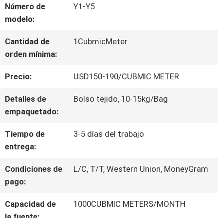
Número de
Y1-Y5
POR
modelo:
LA
Cantidad de
1CubmicMeter
FÁBRICA
orden mínima:
Precio:
USD150-190/CUBMIC METER
CONTROL
Detalles de
Bolso tejido, 10-15kg/Bag
DE
empaquetado:
CALIDAD
Tiempo de
3-5 días del trabajo
entrega:
CONTACTA
Condiciones de
L/C, T/T, Western Union, MoneyGram
pago:
CON
Capacidad de
1000CUBMIC METERS/MONTH
NOSOTROS
la fuente: