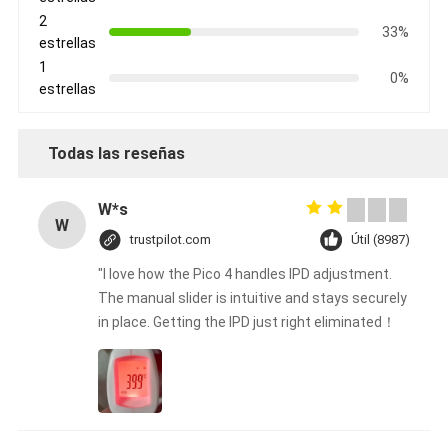
2
33%
estrellas
1
0%
estrellas
Todas las reseñas
W*s
W
trustpilot.com
Útil (8987)
"I love how the Pico 4 handles IPD adjustment.
The manual slider is intuitive and stays securely
in place. Getting the IPD just right eliminated！