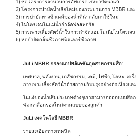
1) ชื่อโครงการจำนวนการอัพเกรดโรงบำบัดน้ำเสีย
2) โครงการบำบัดน้ำเสียใหม่ของกระบวนการ MBBR แล
3) การบำบัดทางชีวเคมีของน้ำที่นำกลับมาใช้ใหม่
4) ไนโตรเจนในแม่น้ำกำจัดฟอสฟอรัส
5) การเพาะเลี้ยงสัตว์น้ำในการกำจัดแอมโมเนียไนโตรเจนก
6) หอกำจัดกลิ่นชีวภาพฟิลเลอร์ชีวภาพ
JuLi
MBBR กรองแอปพลิเคชันอุตสาหกรรมสื่อ:
เทศบาล, พลังงาน, เภสัชกรรม, เคมี, ไฟฟ้า, โลหะ, เค
การเพาะเลี้ยงสัตว์น้ำด้วยการปรับปรุงอย่างต่อเนื่องแ
ในแง่ของน้ำเสียประเภทต่างๆเราสามารถออกแบบสื่
พัฒนาสื่อกรองใหม่ตามแบบของลูกค้า
JuLi
เทคโนโลยี MBBR
รายละเอียดทางเทคนิค