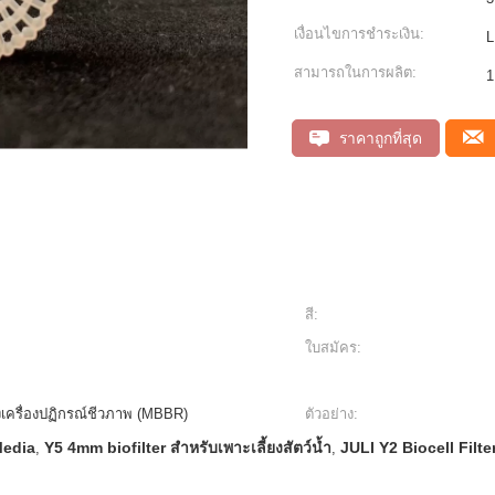
เงื่อนไขการชำระเงิน:
L
สามารถในการผลิต:
1
ราคาถูกที่สุด
สี:
ใบสมัคร:
งเครื่องปฏิกรณ์ชีวภาพ (MBBR)
ตัวอย่าง:
Media
Y5 4mm biofilter สำหรับเพาะเลี้ยงสัตว์น้ำ
JULI Y2 Biocell Filt
,
,