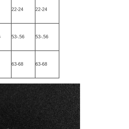
22-24
22-24
6
53-.56
53-.56
63-68
63-68