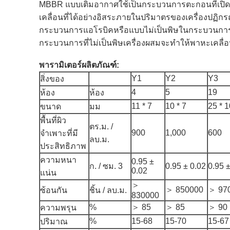
MBBR แบบเติมอากาศใช้เป็นกระบวนการตะกอนที่เปิดใช
เคลื่อนที่ได้อย่างอิสระภายในปริมาตรของเครื่องปฏิกร
กระบวนการแอโรบิคหรือแบบไม่เป็นพิษในกระบวนการแอโ
กระบวนการที่ไม่เป็นพิษเครื่องผสมจะทำให้พาหะเคลื่อน
พารามิเตอร์ผลิตภัณฑ์:
Y1
Y2
Y3
สิ่งของ
4
5
19
ห้อง
ห้อง
11 * 7
10 * 7
25 * 1
ขนาด
มม
พื้นที่ผิว
ตร.ม. /
900
1,000
600
จำเพาะที่มี
ลบ.ม.
ประสิทธิภาพ
ความหนา
0.95 ±
ก. / ซม. 3
0.95 ± 0.02
0.95 
0.02
แน่น
＞
＞ 850000
＞ 97
ซ้อนกัน
ชิ้น / ลบ.ม.
830000
%
＞ 85
＞ 85
＞ 90
ความพรุน
%
15-68
15-70
15-67
ปริมาณ