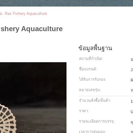
ม. Ras Fishery Aquaculture
ishery Aquaculture
ข้อมูลพื้นฐาน
สถานที่กำเนิด:
ป
ชื่อแบรนด์:
J
ได้รับการรับรอง:
หมายเลขรุ่น:
Y
จำนวนสั่งซื้อขั้นต่ำ:
1
ราคา:
U
รายละเอียดการบรรจุ:
ถ
เวลาการส่งมอบ:
3