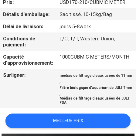
Prix:
USD170-210/CUBMIC METER
VISITE
DE
Détails d'emballage:
Sac tissé, 10-15kg/Bag
L'USINE
Délai de livraison:
jours 5-8work
Conditions de
L/C, T/T, Western Union,
CONTRÔLE
paiement:
DE
Capacité
1000CUBMIC METERS/MONTH
d'approvisionnement:
LA
QUALITÉ
Surligner:
médias de filtrage d'eaux usées de 11mm
,
Filtre biologique d'aquarium de JULI 7mm
,
NOUS
Médias de filtrage d'eaux usées de JULI
FDA
CONTACTER
MEILLEUR PRIX
DEMANDEZ