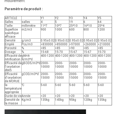
mouvement.
Paramètre de produit :
ARTICLE
Y1
Y2
Y3
Y4
Y5
Salles
salles
4
5
19
6
64
Taille
millimètre
11*7
10*7
25*10
16*10
25*4
Superficie
m2/m3
900
1000
600
800
1200
spécifique
efficace
Densité
g/cm3
0.95±0.02
0.95±0.02
0.95±0.02
0.95±0.02
0.95±0.02
Empilé
Pcs/m3
>830000
>850000
>97000
>260000
>210000
Porosité
%
>85
>85
>90
>85
>85
Dosage
%
15-68
15-70
15-67
15-67
15-70
Efficacité de
gNH4-
400-1200
400-1200
400-1200
400-1200
400-1200
nitrification
N/m3*d
Efficacité de
gBOD5/m3*d
2000-
2000-
2000-
2000-
2000-
l'oxydation
10000
10000
10000
10000
10000
db05
Efficacité
gCOD/m3*d
2000-
2000-
2000-
2000-
2000-
d'oxydation
15000
15000
15000
15000
15000
de MORUE
la
℃
5-60
5-60
5-60
5-60
5-60
température
appropriée
Durée de vie
Année
>20
>20
>20
>20
>20
Densité de
Kg/m3
135kg
145kg
95kg
120kg
135kg
la masse