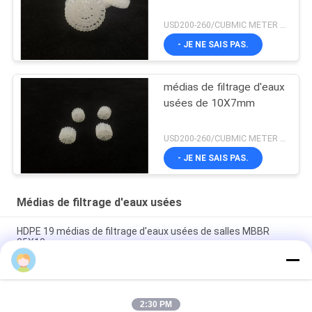
USD200-260/CUBMIC METER MOQ:1CubmicMeter
- JE NE SAIS PAS.
médias de filtrage d'eaux
usées de 10X7mm
USD200-260/CUBMIC METER MOQ:1CubmicMeter
- JE NE SAIS PAS.
Médias de filtrage d'eaux usées
HDPE 19 médias de filtrage d'eaux usées de salles MBBR
25X10mm
1000 médias M2/M3 en plastique pour de traitement des eaux
résiduaires l'équipement FLB
2:30 PM
Moulage par extrusion blanc de médias de filtrage d'eaux