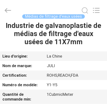
Tongxiang
LuoX
Plastic
CO.,LTD.
All
Médias de filtrage d'eaux usées
Rights
Reserved.
Industrie de galvanoplastie de
À
Developed
by
ECER
médias de filtrage d'eaux
LA
usées de 11X7mm
MAISON
PRODUITS
Lieu d'origine:
La Chine
Nom de marque:
JULI
À
Certification:
ROHS,REACH,FDA
PROPOS
Numéro de modèle:
Y1-Y5
DE
Quantité de
1CubmicMeter
NOUS
commande min: