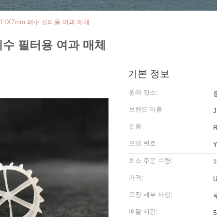
1X7mm 폐수 필터용 여과 매체
폐수 필터용 여과 매체
기본 정보
원래 장소:
브랜드 이름:
J
인증:
모델 번호:
Y
최소 주문 수량:
1
가격:
U
포장 세부 사항:
우
배달 시간:
5