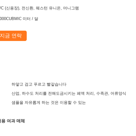
L/C (신용장), 전신환, 웨스턴 유니온, 머니그램
000CUBMIC 미터 / 달
지금 연락
하얗고 검고 푸르고 빨갛습니다
산업, 하수도 처리를 전해도금시키는 폐액 처리, 수족관, 어류양식
샘플을 자유롭게 하는 것은 이용할 수 있는
필터용 여과 매체