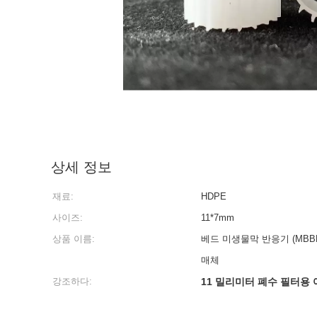
상세 정보
재료:
HDPE
사이즈:
11*7mm
상품 이름:
베드 미생물막 반응기 (MBB
매체
강조하다:
11 밀리미터 폐수 필터용 