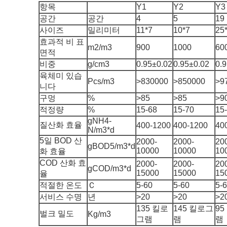
항목
Y1
Y2
Y3
공간
공간
4
5
19
사이즈
밀리미터
11*7
10*7
25
효과적 비 표
m2/m3
900
1000
60
면적
비중
g/cm3
0.95±0.02
0.95±0.02
0.
육체미 있습
Pcs/m3
>830000
>850000
>9
니다
구멍
%
>85
>85
>9
적정량
%
15-68
15-70
15
gNH4-
질산화 효율
400-1200
400-1200
40
N/m3*d
5일 BOD 산
2000-
2000-
20
gBOD5/m3*d
10000
10000
10
화 효율
COD 산화 효
2000-
2000-
20
gCOD/m3*d
15000
15000
15
율
적절한 온도
Ｃ
5-60
5-60
5-
서비스 수명
년
>20
>20
>2
135 킬로
145 킬로그
9
벌크 밀도
Kg/m3
그램
램
램