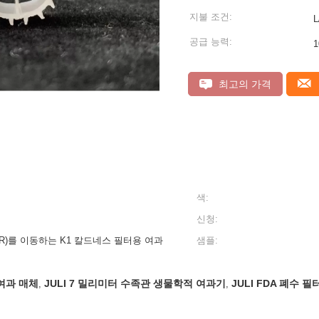
지불 조건:
공급 능력:
1
최고의 가격
색:
신청:
R)를 이동하는 K1 칼드네스 필터용 여과
샘플:
여과 매체
JULI 7 밀리미터 수족관 생물학적 여과기
JULI FDA 폐수 
,
,