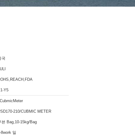
중국
ULI
ROHS,REACH,FDA
1-Y5
CubmicMeter
SD170-210/CUBMIC METER
븐 Bag,10-15kg/Bag
-8work 일