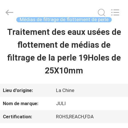
2025
Tongxiang
LuoX
Plastic
Médias de filtrage de flottement de perle
CO.,LTD.
All
Traitement des eaux usées de
À
Rights
Reserved.
flottement de médias de
LA
Developed
by
ECER
filtrage de la perle 19Holes de
MAISON
25X10mm
PRODUITS
Lieu d'origine:
La Chine
À
Nom de marque:
JULI
PROPOS
Certification:
ROHS,REACH,FDA
DE