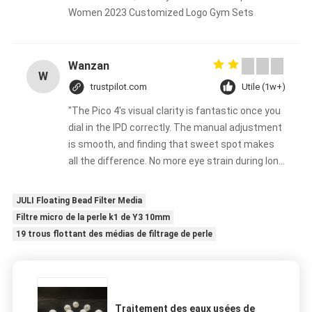
Women 2023 Customized Logo Gym Sets
Wanzan
W
trustpilot.com
Utile (1w+)
"The Pico 4's visual clarity is fantastic once you
dial in the IPD correctly. The manual adjustment
is smooth, and finding that sweet spot makes
all the difference. No more eye strain during long
sessions. Highly recommend taking the time to
set it up properly!""The Pico 4's visual clarity is
JULI Floating Bead Filter Media
fantastic once you dial in the IPD correctly. The
Filtre micro de la perle k1 de Y3 10mm
manual adjustment is smooth, and finding that
19 trous flottant des médias de filtrage de perle
sweet spot makes all the difference. No more
eye strain during long sessions. Highly
recommend taking the time to set it up
properly!""The Pico 4's visual clarity is fantastic
Traitement des eaux usées de
once you dial in the IPD correctly. The manual