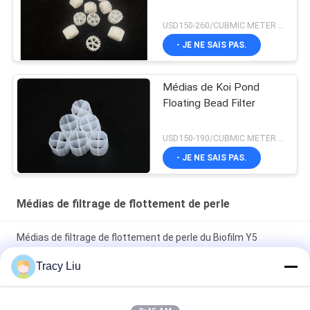
USD150-260/CUBMIC METER MOQ:1CubmicMeter
- JE NE SAIS PAS.
Médias de Koi Pond
Floating Bead Filter
USD150-190/CUBMIC METER MOQ:1CubmicMeter
- JE NE SAIS PAS.
Médias de filtrage de flottement de perle
Médias de filtrage de flottement de perle du Biofilm Y5
16mmX10mm blanc
Tracy Liu
Bio médias de filtrage blancs du lit 0.96g/Cm3 mobile pour Ras
System