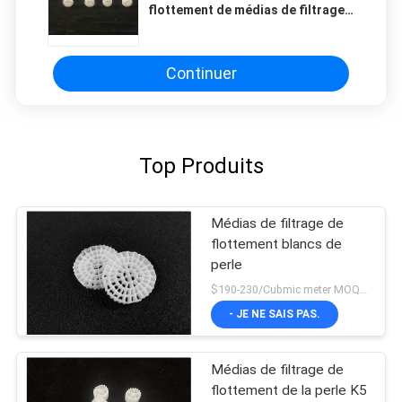
flottement de médias de filtrage
adjustment is smooth, and finding that sweet
de la perle 19Holes de 25X10mm
spot makes all the difference. No more eye
strain during long sessions. Highly recommend
Continuer
taking the time to set it up properly!""The Pico
4's visual clarity is fantastic once you dial in the
IPD correctly. The manual adjustment is
smooth, and finding that sweet spot makes all
Top Produits
the difference. No more eye strain during long
sessions. Highly r
Médias de filtrage de
flottement blancs de
perle
$190-230/Cubmic meter MOQ:1CubmicMeter
- JE NE SAIS PAS.
Médias de filtrage de
flottement de la perle K5