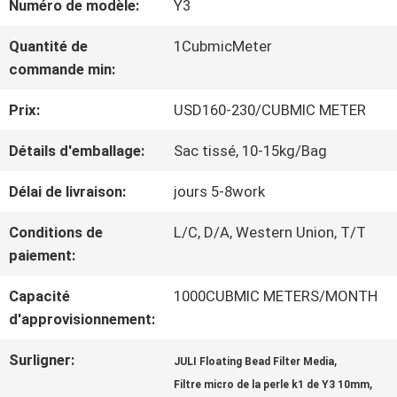
Numéro de modèle:
Y3
NOUS
Quantité de
1CubmicMeter
commande min:
VISITE
Prix:
USD160-230/CUBMIC METER
DE
Détails d'emballage:
Sac tissé, 10-15kg/Bag
L'USINE
Délai de livraison:
jours 5-8work
Conditions de
L/C, D/A, Western Union, T/T
CONTRÔLE
paiement:
DE
Capacité
1000CUBMIC METERS/MONTH
d'approvisionnement:
LA
QUALITÉ
Surligner:
,
JULI Floating Bead Filter Media
,
Filtre micro de la perle k1 de Y3 10mm