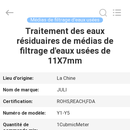
Tongxiang
LuoX
Plastic
CO.,LTD.
All
Médias de filtrage d'eaux usées
Rights
Reserved.
Traitement des eaux
À
Developed
by
ECER
résiduaires de médias de
LA
filtrage d'eaux usées de
MAISON
11X7mm
PRODUITS
Lieu d'origine:
La Chine
À
Nom de marque:
JULI
PROPOS
Certification:
ROHS,REACH,FDA
DE
Numéro de modèle:
Y1-Y5
NOUS
Quantité de
1CubmicMeter