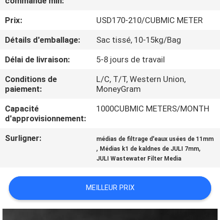
commande min:
VISITE
Prix:
USD170-210/CUBMIC METER
DE
L'USINE
Détails d'emballage:
Sac tissé, 10-15kg/Bag
Délai de livraison:
5-8 jours de travail
CONTRÔLE
Conditions de
L/C, T/T, Western Union,
DE
paiement:
MoneyGram
LA
Capacité
1000CUBMIC METERS/MONTH
d'approvisionnement:
QUALITÉ
Surligner:
médias de filtrage d'eaux usées de 11mm
,
,
Médias k1 de kaldnes de JULI 7mm
NOUS
JULI Wastewater Filter Media
CONTACTER
MEILLEUR PRIX
DEMANDEZ