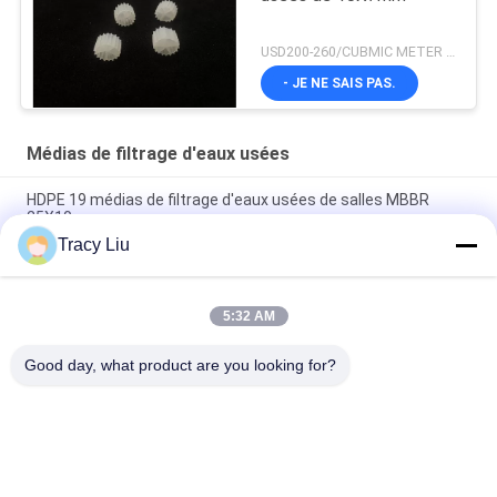
USD200-260/CUBMIC METER MOQ:1CubmicMeter
- JE NE SAIS PAS.
Médias de filtrage d'eaux usées
HDPE 19 médias de filtrage d'eaux usées de salles MBBR
25X10mm
Tracy Liu
1000 médias M2/M3 en plastique pour de traitement des eaux
résiduaires l'équipement FLB
5:32 AM
Moulage par extrusion blanc de médias de filtrage d'eaux
usées de 25X4mm
Good day, what product are you looking for?
Catégories populaires
Tous
Médias De Biofilter 
Bio Médias De Mbbr
De Mbbr