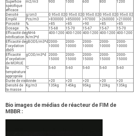
Superficie
m2/m3
900
1000
600
800
1200
spécifique
efficace
Densité
g/cm3
0.95±0.02
0.95±0.02
0.95±0.02
0.95±0.02
0.95±0.02
Empilé
Pcs/m3
>830000
>850000
>97000
>260000
>210000
Porosité
%
>85
>85
>90
>85
>85
Dosage
%
15-68
15-70
15-67
15-67
15-70
Efficacité de
gNH4-
400-1200
400-1200
400-1200
400-1200
400-1200
nitrification
N/m3*d
Efficacité de
gBOD5/m3*d
2000-
2000-
2000-
2000-
2000-
l'oxydation
10000
10000
10000
10000
10000
db05
Efficacité
gCOD/m3*d
2000-
2000-
2000-
2000-
2000-
d'oxydation
15000
15000
15000
15000
15000
de MORUE
la
℃
5-60
5-60
5-60
5-60
5-60
température
appropriée
Durée de vie
Année
>20
>20
>20
>20
>20
Densité de
Kg/m3
135kg
145kg
95kg
120kg
135kg
la masse
Bio images de médias de réacteur de FIM de
MBBR :