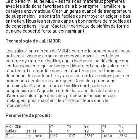
Le bio Pac milieu de MBBR est fait des matériaux polymères
avec les additions favorisées de la bio-enzyme. Il améliore la
catalyse enzymatique. C'est un genre avancé de transporteurs
de suspension. Ils sont très faciles de nettoyer et exiger le bas
entretien. Nous les servons dans un bon nombre de modèles et
de conceptions. Il a un réacteur thermique de biofilm de forme
et a une capacité forte au contaminant.
Technologie de JuLi MBBR
Les utilisations aérées de MBBR, comme le processus de boue
activée, le volume entier d'un réservoir ouvert. Il est défini
comme système de biofilm, car la biomasse se développe sur
les transporteurs qui se bougent librement dans le volume de
réacteur et est gardée dans les réacteurs par un tamis au
débouché de réacteur. Le système peut être employé pour des
processus aérobies ou anoxiques. Dans des processus
aérobies les transporteurs de biofilm sont gardés en
suspension par l'agitation créée par avion des diffuseurs
d'aération, alors que dans des processus anoxiques un
mélangeur pour maintenir les transporteurs dans le
mouvement.
Paramètre de produit :
ARTICLE
Y1
Y2
Y3
Y4
Y5
Salles
salles
4
5
19
6
64
Taille
millimètre
11*7
10*7
25*10
16*10
25*4