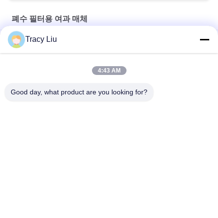
폐수 필터용 여과 매체
Tracy Liu
HDPE 19 방 MBBR 폐수 필터용 여과 매체 25X10mm
폐수 처리 FAS 장비를 위한 1000년 M2/M3 프라스틱 메디아
4:43 AM
하얀 25X4mm 폐수 필터용 여과 매체 돌출 몰딩
Good day, what product are you looking for?
모든
마비비르 바이오필
Mbbr 생물 매체
터 매체
Mbbr 여과 매체
Mbbr 운반대 매체
HDPE 필터용 여과 매
폐수 필터용 여과 매
체
체