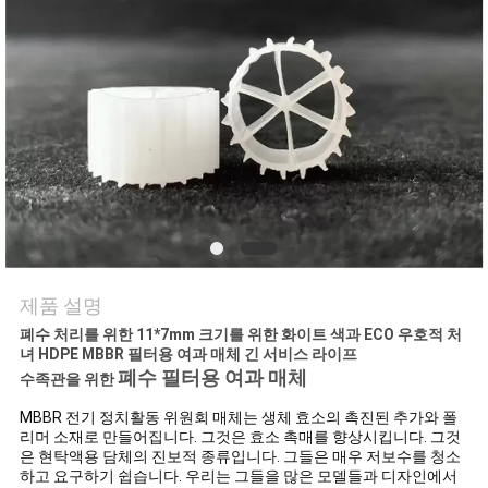
저
희
와
연
락
인
제품 설명
용
폐수 처리를 위한 11*7mm 크기를 위한 화이트 색과 ECO 우호적 처
녀 HDPE MBBR 필터용 여과 매체 긴 서비스 라이프
을
폐수 필터용 여과 매체
수족관을 위한
요
MBBR 전기 정치활동 위원회 매체는 생체 효소의 촉진된 추가와 폴
리머 소재로 만들어집니다. 그것은 효소 촉매를 향상시킵니다. 그것
은 현탁액용 담체의 진보적 종류입니다. 그들은 매우 저보수를 청소
청
하고 요구하기 쉽습니다. 우리는 그들을 많은 모델들과 디자인에서