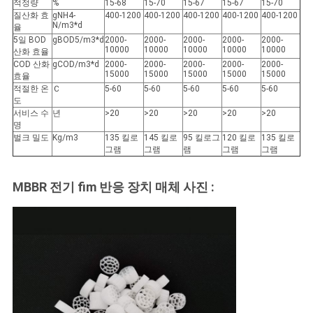
적정량
%
15-68
15-70
15-67
15-67
15-70
질산화 효
gNH4-
400-1200
400-1200
400-1200
400-1200
400-1200
정
N/m3*d
율
5일 BOD
gBOD5/m3*d
2000-
2000-
2000-
2000-
2000-
보
10000
10000
10000
10000
10000
산화 효율
COD 산화
gCOD/m3*d
2000-
2000-
2000-
2000-
2000-
보
15000
15000
15000
15000
15000
효율
적절한 온
Ｃ
5-60
5-60
5-60
5-60
5-60
도
호
서비스 수
년
>20
>20
>20
>20
>20
명
정
벌크 밀도
Kg/m3
135 킬로
145 킬로
95 킬로그
120 킬로
135 킬로
그램
그램
램
그램
그램
책
MBBR 전기 fim 반응 장치 매체 사진 :