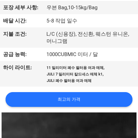
한
포장 세부 사항:
우븐 Bag,10-15kg/Bag
것
배달 시간:
5-8 작업 일수
공
지불 조건:
L/C (신용장), 전신환, 웨스턴 유니온,
머니그램
장
공급 능력:
1000CUBMIC 미터 / 달
투
,
하이 라이트:
어
11 밀리미터 폐수 필터용 여과 매체
,
JULI 7 밀리미터 칼드네스 매체 k1
JULI 폐수 필터용 여과 매체
품
최고의 가격
질
관
리