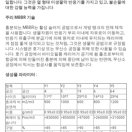
일합니다. 그것은 열 형태 미생물막 반응기를 가지고 있고, 불순물에
하
대한 강렬 능력을 가집니다.
십
주리 MBBR 기술
흥분되는 MBBR는 활성 슬러지 공법으로서 개방 탱크의 전체 체적
시
을 사용합니다. 생물자원이 반응기 부피 이내에 자유로이 이동하고,
반응기 유출구에 분급기에 의해 원자로 이내에 유지되는 캐리어에
오
게 점점 좋게 생각되고 있는 것처럼, 그것은 생물막 공법으로 규정됩
니다. 시스템은 호기성 또는 무산소 공정을 위해 또한 사용될 수 있습
니다. 호기 공정에서 바이오필름 캐리어가 공기에 쐼 출조로부터의
항공에 의해 만들어진 흥분에 의해 중단에 남아 있는 반면에, 무산소
사
공정에서 믹서는 항공사를 움직임에 보존합니다.
이
생성물 파라미터 :
트
항목
Y1
Y2
Y3
Y4
Y5
공간
공간
4
5
19
6
64
맵
사이즈
밀리미터
11*7
10*7
25*10
16*10
25*4
효과적 비
m2/m3
900
1000
600
800
1200
표면적
비중
g/cm3
0.95±0.02
0.95±0.02
0.95±0.02
0.95±0.02
0.95±0.02
개
육체미 있
Pcs/m3
>830000
>850000
>97000
>260000
>210000
습니다
인
구멍
%
>85
>85
>90
>85
>85