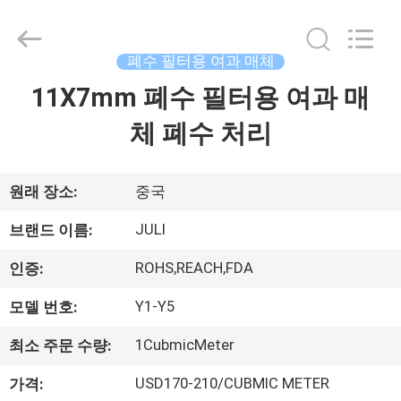
자.
Copyright
©
2021
-
폐수 필터용 여과 매체
2026
Tongxiang
LuoX
11X7mm 폐수 필터용 여과 매
집
Plastic
CO.,LTD.
All
체 폐수 처리
Rights
Reserved.
제
Developed
by
ECER
품
원래 장소:
중국
JULI
브랜드 이름:
우
ROHS,REACH,FDA
인증:
리
Y1-Y5
모델 번호:
에
1CubmicMeter
최소 주문 수량:
관
USD170-210/CUBMIC METER
가격: