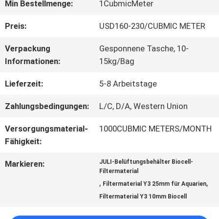
Min Bestellmenge:
1CubmicMeter
QUALITÄTSKONTROLLE
Preis:
USD160-230/CUBMIC METER
Verpackung
Gesponnene Tasche, 10-
KONTAKT
Informationen:
15kg/Bag
MIT
Lieferzeit:
5-8 Arbeitstage
UNS
Zahlungsbedingungen:
L/C, D/A, Western Union
Versorgungsmaterial-
1000CUBMIC METERS/MONTH
BITTE UM
Fähigkeit:
EIN
JULI-Belüftungsbehälter Biocell-
Markieren:
Filtermaterial
,
,
ANGEBOT
Filtermaterial Y3 25mm für Aquarien
Filtermaterial Y3 10mm Biocell