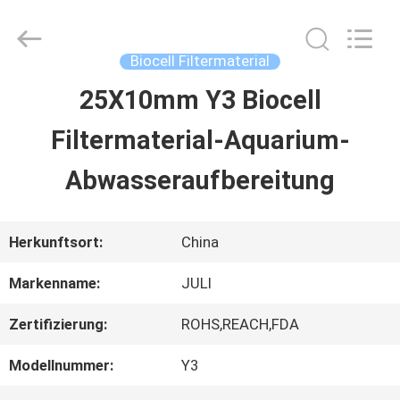
Tongxiang
LuoX
Plastic
CO.,LTD.
Biocell Filtermaterial
All
Rights
25X10mm Y3 Biocell
ZU
Reserved.
Developed
by
Filtermaterial-Aquarium-
HAUSE
ECER
Abwasseraufbereitung
PRODUKTE
Herkunftsort:
China
ÜBER
Markenname:
JULI
UNS
Zertifizierung:
ROHS,REACH,FDA
Modellnummer:
Y3
WERKSBESICHTIGUNG