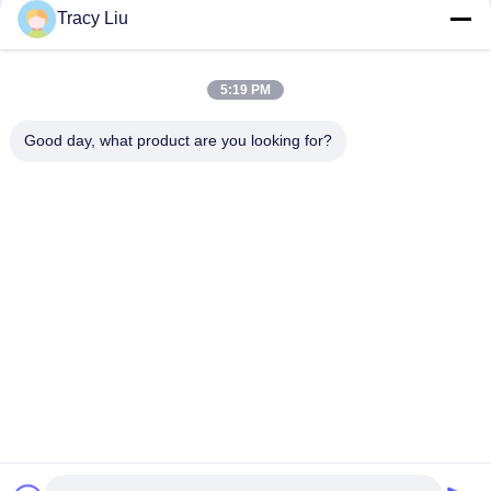
Tracy Liu
25X4mm Biocell Filtermaterial Ras Fishery Aquaculture
Fische Y5 stauen 25X4mm biologisches Filter-Aquarium FDA
5:19 PM
Filtermaterial Ras System des Jungfrau-HDPE-Y4 6 der Raum-
Good day, what product are you looking for?
16x10mm Biocell
Beliebte Kategorien
Alle
Mbbr Biofilter 
Mbbr Biomedien
Medien
Mbbr 
Mbbr-Filtermaterial
Fördermaschinenmedien
Abwasser-
HDPE Filtermaterial
Filtermaterial