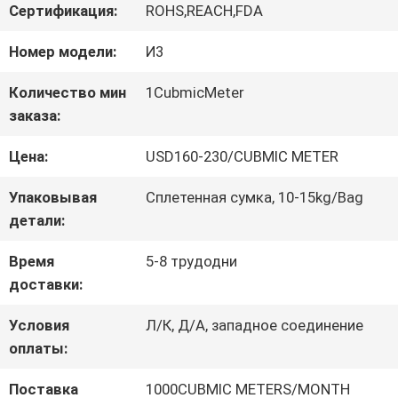
Сертификация:
ROHS,REACH,FDA
ЗАВОДУ
Номер модели:
И3
КОНТРОЛЬ
Количество мин
1CubmicMeter
заказа:
КАЧЕСТВА
Цена:
USD160-230/CUBMIC METER
СВЯЖИТЕСЬ
Упаковывая
Сплетенная сумка, 10-15kg/Bag
детали:
С
Время
5-8 трудодни
НАМИ
доставки:
Условия
Л/К, Д/А, западное соединение
ЗАПРОСИТЕ
оплаты:
ЦИТАТУ
Поставка
1000CUBMIC METERS/MONTH