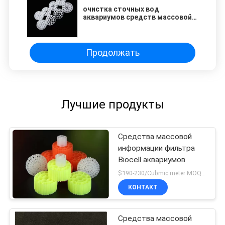
очистка сточных вод
аквариумов средств массовой
информации фильтра 25X10mm
Y3 Biocell
Продолжать
Лучшие продукты
Средства массовой
информации фильтра
Biocell аквариумов
$190-230/Cubmic meter MOQ:1CubmicMeter
КОНТАКТ
Средства массовой