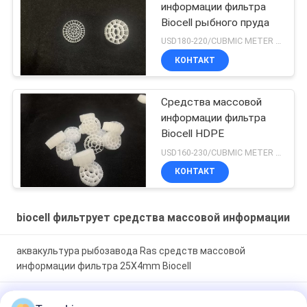
информации фильтра
Biocell рыбного пруда
USD180-220/CUBMIC METER MOQ:1CubmicMeter
КОНТАКТ
Средства массовой
информации фильтра
Biocell HDPE
USD160-230/CUBMIC METER MOQ:1CubmicMeter
КОНТАКТ
biocell фильтрует средства массовой информации
аквакультура рыбозавода Ras средств массовой
информации фильтра 25X4mm Biocell
Y5 УПРАВЛЕНИЕ ПО САНИТАРНОМУ НАДЗОРУ ЗА