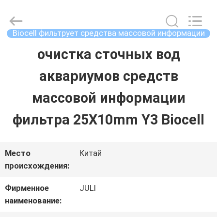
2026
Tongxiang
LuoX
Plastic
Biocell фильтрует средства массовой информации
CO.,LTD.
All
очистка сточных вод
ДОМОЙ
Rights
Reserved.
Developed
аквариумов средств
by
ECER
ПРОДУКТЫ
массовой информации
фильтра 25X10mm Y3 Biocell
О
НАС
Место
Китай
происхождения:
ЭКСКУРСИЯ
Фирменное
JULI
наименование:
ПО