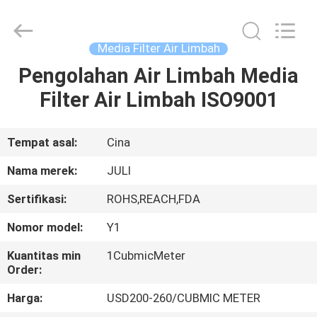
LuoX
Plastic
CO.,LTD.
All
Rights
Media Filter Air Limbah
Reserved.
Developed
by
Pengolahan Air Limbah Media
RUMAH
ECER
Filter Air Limbah ISO9001
PRODUK
Tempat asal:
Cina
TENTANG
Nama merek:
JULI
KAMI
Sertifikasi:
ROHS,REACH,FDA
Nomor model:
Y1
TUR
PABRIK
Kuantitas min
1CubmicMeter
Order:
Harga:
USD200-260/CUBMIC METER
KONTROL