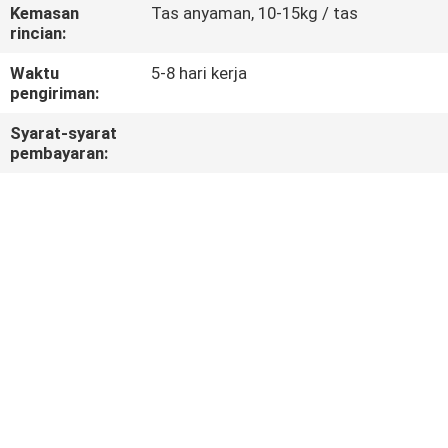
KUALITAS
Kemasan
Tas anyaman, 10-15kg / tas
rincian:
HUBUNGI
Waktu
5-8 hari kerja
pengiriman:
KAMI
Syarat-syarat
pembayaran:
SITEMAP
KEBIJAKAN
PRIVASI