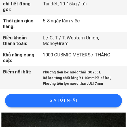
QUAN
chi tiết đóng
Túi dệt, 10-15kg / túi
gói:
NHÀ
Thời gian giao
5-8 ngày làm việc
MÁY
hàng:
Điều khoản
L / C, T / T, Western Union,
KIỂM
thanh toán:
MoneyGram
SOÁT
Khả năng cung
1000 CUBMIC METERS / THÁNG
CHẤT
cấp:
LƯỢNG
Điểm nổi bật:
,
Phương tiện lọc nước thải ISO9001
,
Bộ lọc tầng chất lỏng Y1 10mm hồ cá koi
Phương tiện lọc nước thải JULI 7mm
LIÊN
HỆ
GIÁ TỐT NHẤT
VỚI
CHÚNG