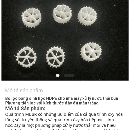
TÔI
YÊU
CẦU
ĐẶT
GIÁ
SƠ
ĐỒ
TRANG
Mô tả sản phẩm
WEB
Bộ lọc bóng sinh học HDPE cho nhà máy xử lý nước thải bùn
Phương tiện lọc với kích thước đầy đủ màu trắng
Mô tả Sản phẩm:
Quá trình MBBR có những ưu điểm của cả quá trình ôxy hóa
CHÍNH
tầng sôi truyền thống và quá trình ôxy hóa tiếp xúc sinh
SÁCH
học.Đây là một phương pháp xử lý nước thải mới và hiệu