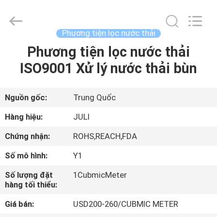
-
2026
Tongxiang
LuoX
Plastic
Phương tiện lọc nước thải
CO.,LTD.
All
Phương tiện lọc nước thải
NHÀ
Rights
Reserved.
Developed
ISO9001 Xử lý nước thải bùn
by
ECER
SẢN
PHẨM
Nguồn gốc:
Trung Quốc
Hàng hiệu:
JULI
VỀ
Chứng nhận:
ROHS,REACH,FDA
CHÚNG
Số mô hình:
Y1
TÔI
Số lượng đặt
1CubmicMeter
hàng tối thiểu:
CHUYẾN
Giá bán:
USD200-260/CUBMIC METER
THAM