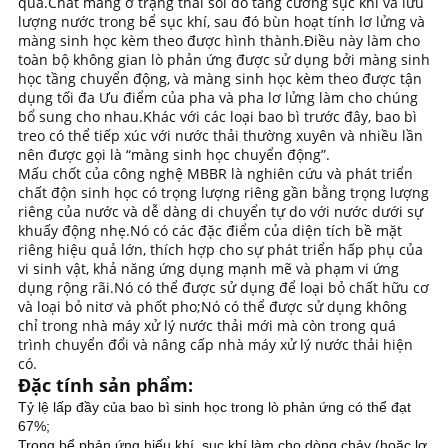
quả.Chất mang ở trạng thái sôi do tăng cường sục khí và lưu
BẢO
lượng nước trong bể sục khí, sau đó bùn hoạt tính lơ lửng và
màng sinh học kèm theo được hình thành.Điều này làm cho
MẬT
toàn bộ không gian lò phản ứng được sử dụng bởi màng sinh
học tầng chuyển động, và màng sinh học kèm theo được tận
dụng tối đa Ưu điểm của pha và pha lơ lửng làm cho chúng
bổ sung cho nhau.Khác với các loại bao bì trước đây, bao bì
treo có thể tiếp xúc với nước thải thường xuyên và nhiều lần
nên được gọi là “màng sinh học chuyển động”.
Mấu chốt của công nghệ MBBR là nghiên cứu và phát triển
chất độn sinh học có trọng lượng riêng gần bằng trọng lượng
riêng của nước và dễ dàng di chuyển tự do với nước dưới sự
khuấy động nhẹ.Nó có các đặc điểm của diện tích bề mặt
riêng hiệu quả lớn, thích hợp cho sự phát triển hấp phụ của
vi sinh vật, khả năng ứng dụng mạnh mẽ và phạm vi ứng
dụng rộng rãi.Nó có thể được sử dụng để loại bỏ chất hữu cơ
và loại bỏ nitơ và phốt pho;Nó có thể được sử dụng không
chỉ trong nhà máy xử lý nước thải mới mà còn trong quá
trình chuyển đổi và nâng cấp nhà máy xử lý nước thải hiện
có.
Đặc tính sản phẩm:
Tỷ lệ lấp đầy của bao bì sinh học trong lò phản ứng có thể đạt
67%;
Trong bể phản ứng hiếu khí, sục khí làm cho dòng chảy (hoặc lơ