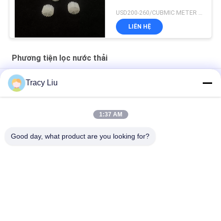
USD200-260/CUBMIC METER MOQ:1CubmicMeter
LIÊN HỆ
Phương tiện lọc nước thải
HDPE 19 phòng Phương tiện lọc nước thải MBBR 25X10mm
Tracy Liu
Phương tiện nhựa 1000 M2 / M3 cho thiết bị FAS xử lý nước
thải
1:37 AM
Khuôn ép đùn phương tiện lọc nước thải 25X4mm màu trắng
Good day, what product are you looking for?
Danh mục phổ biến
Tất cả
các
Phương Tiện Lọc 
MBBR Bio Media
Sinh Học MBBR
Phương Tiện Lọc 
MBBR Carrier Media