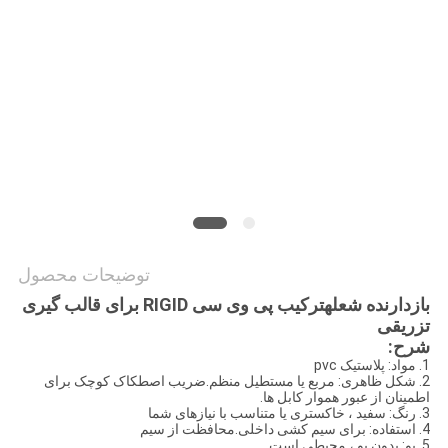
حفظ
حریم
خصوصی
توضیحات محصول
بازدارنده شعله
ترکیب پی وی سی RIGID برای قالب گیری
تزریقی
شرح:
1. مواد: پلاستیک pvc
2. شکل ظاهری: مربع یا مستطیل منظم.ضریب اصطکاک کوچک برای
اطمینان از عبور هموار کابل ها.
3. رنگ: سفید ، خاکستری یا متناسب با نیازهای شما
4. استفاده: برای سیم کشی داخلی.محافظت از سیم
5. بو: بدون بو ، محیطی است