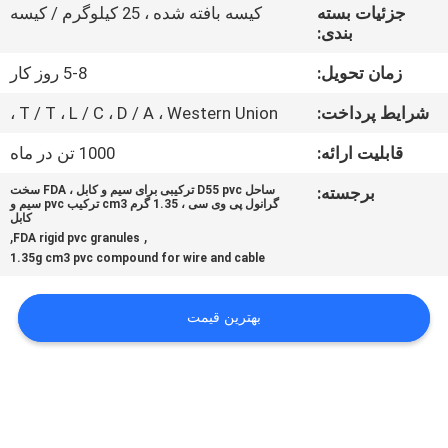
کیفیت
جزئیات بسته
کیسه بافته شده ، 25 کیلوگرم / کیسه
بندی:
با
زمان تحویل:
5-8 روز کار
ما
شرایط پرداخت:
T / T ، L / C ، D / A ، Western Union ،
تماس
قابلیت ارائه:
1000 تن در ماه
بگیرید
برجسته:
ساحل D55 pvc ترکیبی برای سیم و کابل ، FDA سخت
گرانول پی وی سی ، 1.35 گرم cm3 ترکیب pvc سیم و
کابل
,
,
درخواست
FDA rigid pvc granules
1.35g cm3 pvc compound for wire and cable
نقل قول
بهترین قیمت
نقشه
سایت
سیاست