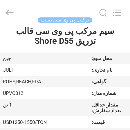
LuoX
Plastic
CO.,LTD.
All
Rights
ترکیب پی وی سی صلب
Reserved.
Developed
by
سیم مرکب پی وی سی قالب
خونه
ECER
تزریق Shore D55
محصولات
محل منبع:
چین
درباره
نام تجاری:
JULI
ما
گواهی:
ROHS,REACH,FDA
شماره مدل:
UPVC012
تور
کارخانه
مقدار حداقل
1 تن
تعداد سفارش:
قیمت:
USD1250-1550/TON
کنترل