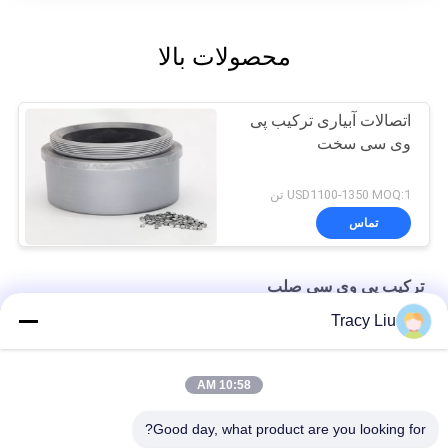
محصولات بالا
اتصالات آبیاری ترکیب پی
وی سی سخت
USD1100-1350 MOQ:1 تن
تماس
ترکیب پی وی سی صلب
Tracy Liu
لوله های ترکیبی پی وی سی سخت و شفاف پی وی سی ROHS Rigid
سیم مرکب پی وی سی قالب تزریق Shore D55
10:58 AM
HPVC020 Pipe Grade SG 5 Rigid PVC مرکب سفید
Good day, what product are you looking for?