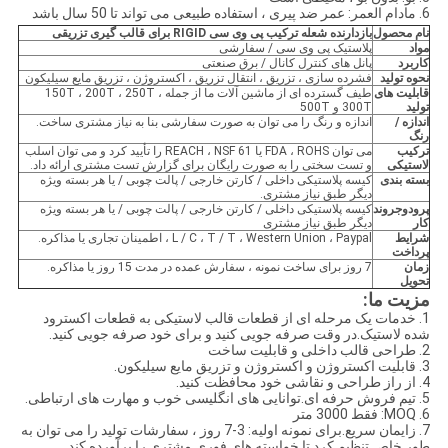
6. مادام العمر: عمر ضد پیری ، استفاده طبیعی می تواند تا 50 سال باشد
نام محصول
بازدارنده شعله
ترکیب پی وی سی RIGID برای قالب گیری تزریقی
مواد
پلاستیک پی وی سی / سفارشی
کاربرد
پانل های کنترل کانال / برق صنعتی
نحوه تولید
فشرده سازی ، تزریق ، انتقال تزریق ، اکستروژن ، تزریق مایع سیلیکون
قابلیت های
طیف گسترده ای از ماشین آلات ما از جمله 150T ، 200T ، 250T ،
تولید
300T و 500T
اندازه /
اندازه و رنگ را می توان به صورت سفارشی بنا به نیاز مشتری ساخت.
رنگ
ترکیب
می توان FDA ، ROHS یا REACH ، NSF 61 را تأیید کرد و می توان اسلب
لاستیکی
و تست سختی را به صورت رایگان برای گزارش تست مشتری ارائه داد.
بسته بندی
کیسه پلاستیکی داخلی / کارتن خارجی / پالت چوبی / یا هر بسته ویژه
دیگر طبق نیاز مشتری.
پرودو
ج
روند
کیسه پلاستیکی داخلی / کارتن خارجی / پالت چوبی / یا هر بسته ویژه
کار
دیگر طبق نیاز مشتری
شرایط
L / C ، T / T ، Western Union ، Paypal ، اطمینان تجاری یا مذاکره.
پرداخت
زمان
7 روز برای ساخت نمونه ، سفارش عمده در مدت 15 روز یا مذاکره.
تحویل
مزیت ما:
1. خدمات یک مرحله ای از قطعات قالب لاستیکی به قطعات اکسترود
شده لاستیک.در وقت صرفه جویی کنید و برای خود صرفه جویی کنید.
2. طراحی قالب داخلی و قابلیت ساخت
3. قابلیت اکستروژن و اکستروژن و تزریق مایع سیلیکون.
4. از راز طراحی و نقاشی خود محافظت کنید.
5. تیم فروش حرفه ای.توانایی های انگلیسی خوب و مهارت های ارتباطی.
6. MOQ: فقط 3000 متر
7. زایمان سریع.برای نمونه اولیه: 3-7 روز ، سفارشات تولید را می توان به
طور خاص تنظیم کرد تا خواسته های فوری مشتری را برآورده کند.