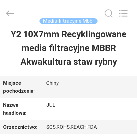
Tongxiang
LuoX
Plastic
CO.,LTD.
Media filtracyjne Mbbr
All
Rights
Y2 10X7mm Recyklingowane
DO
Reserved.
Developed
by
media filtracyjne MBBR
DOMU
ECER
Akwakultura staw rybny
PRODUKTY
Miejsce
Chiny
pochodzenia:
O
Nazwa
JULI
NAS
handlowa:
Orzecznictwo:
SGS,ROHS,REACH,FDA
WYCIECZKA