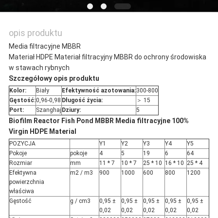
opis produktu
Media filtracyjne MBBR
Materiał HDPE Materiał filtracyjny MBBR do ochrony środowiska
w stawach rybnych
Szczegółowy opis produktu
Kolor:
Biały
Efektywność azotowania:
300-800
Gęstość:
0,96-0,98
Długość życia:
＞ 15
Port:
Szanghaj
Dziury:
5
Biofilm Reactor Fish Pond MBBR Media filtracyjne 100%
Virgin HDPE Material
POZYCJA
Y1
Y2
Y3
Y4
Y5
Pokoje
pokoje
4
5
19
6
64
Rozmiar
mm
11 * 7
10 * 7
25 * 10
16 * 10
25 * 4
Efektywna
m2 / m3
900
1000
600
800
1200
powierzchnia
właściwa
Gęstość
g / cm3
0,95 ±
0,95 ±
0,95 ±
0,95 ±
0,95 ±
0,02
0,02
0,02
0,02
0,02