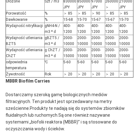
Ułożone
Szt / m3
830000
850000
97000
260000
210000
JPY
JPY
JPY
＞
JPY
Porowatość
%
＞ 85
＞ 85
＞ 90
＞ 85
＞ 85
Dawkowanie
%
15-68
15-70
15-67
15-67
15-70
Wydajność nitryfikacji
gNH4-N /
400-
400-
400-
400-
400-
m3 * d
1200
1200
1200
1200
1200
Wydajność utleniania
gBZT5 /
2000-
2000-
2000-
2000-
2000-
BZT5
m3 * d
10000
10000
10000
10000
10000
Wydajność utleniania
g ChZT /
2000-
2000-
2000-
2000-
2000-
ChZT
m3 * d
15000
15000
15000
15000
15000
odpowiednia
℃
5-60
5-60
5-60
5-60
5-60
temperatura
Żywotność
Rok
＞ 20
＞ 20
＞ 20
＞ 20
＞ 20
MBBR Biofilm Carries
Dostarczamy szeroką gamę biologicznych mediów
filtracyjnych. Ten produkt jest sprzedawany na metry
sześcienne.Produkty te nadają się do systemów zbiorników
fluidalnych lub ruchomych.Są one również nazywane
systemami „biofolii reaktora (MBBR)” i są stosowane do
oczyszczania wody i ścieków.