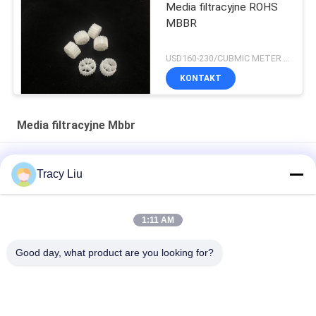
Media filtracyjne ROHS
MBBR
USD160-230/CUBMIC METER MOQ:1CubmicMeter
KONTAKT
Media filtracyjne Mbbr
Y3 ROHS 19 pokoi Biały pływający materiał filtracyjny
Tracy Liu
25X10mm
25X10mm Virgin HDPE MBBR Media filtracyjne System Ras
1:11 AM
HDPE 25X4mm Biologiczne media filtracyjne Oczyszczanie
Good day, what product are you looking for?
ścieków
popularne kategorie
Wszystko