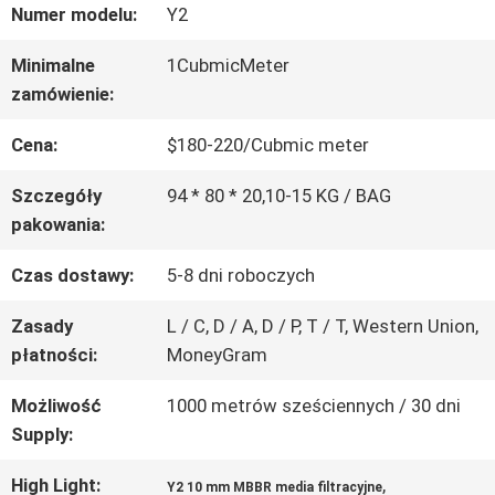
Numer modelu:
Y2
PO
Minimalne
1CubmicMeter
FABRYCE
zamówienie:
Cena:
$180-220/Cubmic meter
KONTROLA
Szczegóły
94 * 80 * 20,10-15 KG / BAG
JAKOŚCI
pakowania:
Czas dostawy:
5-8 dni roboczych
SKONTAKTUJ
Zasady
L / C, D / A, D / P, T / T, Western Union,
SIĘ
płatności:
MoneyGram
Z
Możliwość
1000 metrów sześciennych / 30 dni
NAMI
Supply:
High Light:
,
Y2 10 mm MBBR media filtracyjne