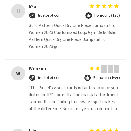
h*o
H
trustpilot.com
Pomocny (123)
Solid Pattern Quick Dry One Piece Jumpsuit for
Women 2023 Customized Logo Gym Sets Solid
Pattern Quick Dry One Piece Jumpsuit for
Women 2023@
Wanzan
W
trustpilot.com
Pomocny (1w+)
"The Pico 4's visual clarity is fantastic once you
dial in the IPD correctly. The manual adjustment
is smooth, and finding that sweet spot makes
all the difference. No more eye strain during long
sessions. Highly recommend taking the time to
set it up properly!""The Pico 4's visual clarity is
fantastic once you dial in the IPD correctly. The