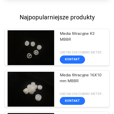
Najpopularniejsze produkty
Media filtracyjne K3
MBBR
USD180-230/CUBMIC METER MOQ:1CubmicMeter
KONTAKT
Media filtracyjne 16X10
mm MBBR
USD160-230/CUBMIC METER MOQ:1CubmicMeter
KONTAKT