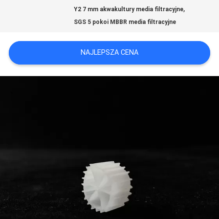
,
POPROŚ
Y2 7 mm akwakultury media filtracyjne
SGS 5 pokoi MBBR media filtracyjne
O
WYCENĘ
NAJLEPSZA CENA
SITEMAP
POLITYKA
PRYWATNOŚCI