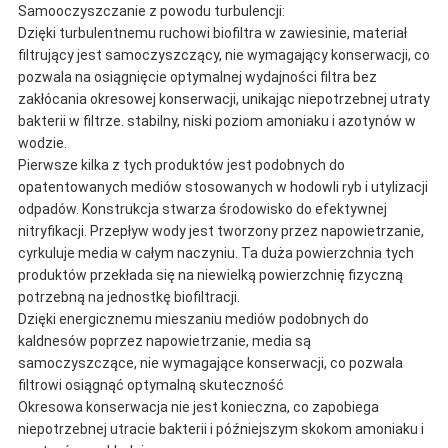
Samooczyszczanie z powodu turbulencji:
Dzięki turbulentnemu ruchowi biofiltra w zawiesinie, materiał
filtrujący jest samoczyszczący, nie wymagający konserwacji, co
pozwala na osiągnięcie optymalnej wydajności filtra bez
zakłócania okresowej konserwacji, unikając niepotrzebnej utraty
bakterii w filtrze. stabilny, niski poziom amoniaku i azotynów w
wodzie.
Pierwsze kilka z tych produktów jest podobnych do
opatentowanych mediów stosowanych w hodowli ryb i utylizacji
odpadów. Konstrukcja stwarza środowisko do efektywnej
nitryfikacji. Przepływ wody jest tworzony przez napowietrzanie,
cyrkuluje media w całym naczyniu. Ta duża powierzchnia tych
produktów przekłada się na niewielką powierzchnię fizyczną
potrzebną na jednostkę biofiltracji.
Dzięki energicznemu mieszaniu mediów podobnych do
kaldnesów poprzez napowietrzanie, media są
samoczyszczące, nie wymagające konserwacji, co pozwala
filtrowi osiągnąć optymalną skuteczność
Okresowa konserwacja nie jest konieczna, co zapobiega
niepotrzebnej utracie bakterii i późniejszym skokom amoniaku i