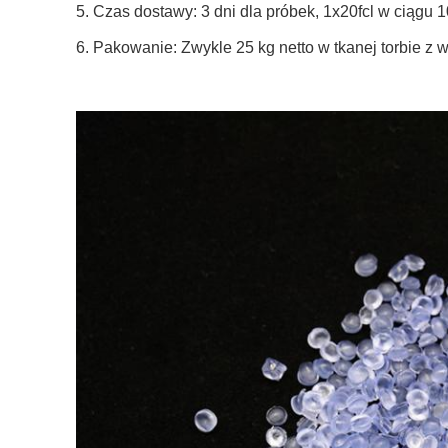
5. Czas dostawy: 3 dni dla próbek, 1x20fcl w ciągu 1
6. Pakowanie: Zwykle 25 kg netto w tkanej torbie