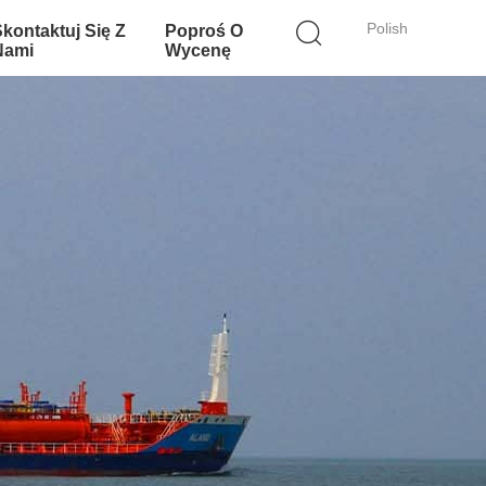
Polish
Skontaktuj Się Z
Poproś O
Nami
Wycenę