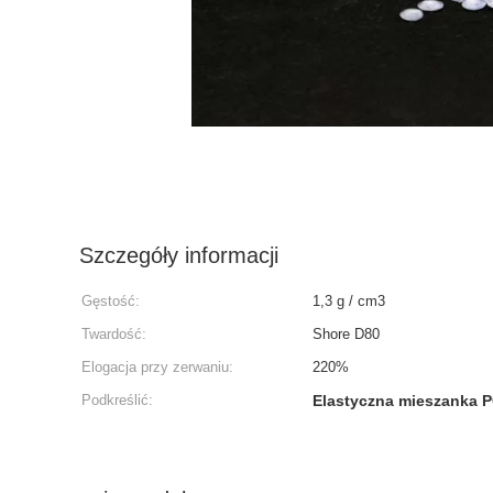
Szczegóły informacji
Gęstość:
1,3 g / cm3
Twardość:
Shore D80
Elogacja przy zerwaniu:
220%
Podkreślić:
Elastyczna mieszanka 