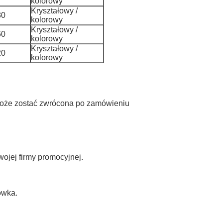
kolorowy
Kryształowy /
80
kolorowy
Kryształowy /
60
kolorowy
Kryształowy /
20
kolorowy
 może zostać zwrócona po zamówieniu
ojej firmy promocyjnej.
tówka.