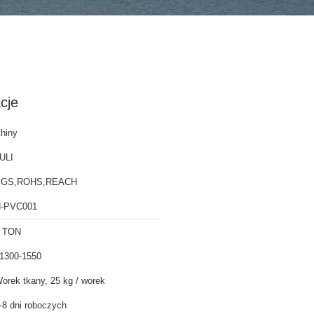
cje
hiny
ULI
SGS,ROHS,REACH
-PVC001
 TON
1300-1550
orek tkany, 25 kg / worek
-8 dni roboczych