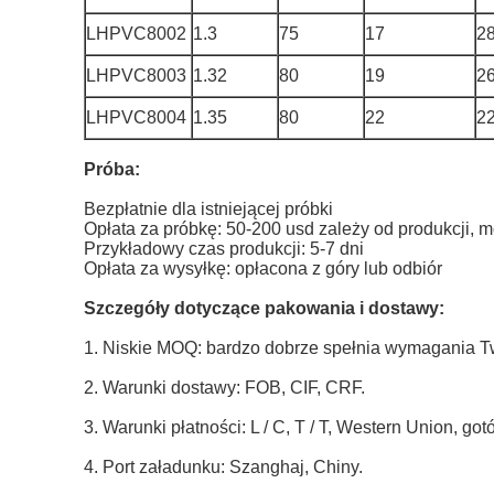
LHPVC8002
1.3
75
17
2
LHPVC8003
1.32
80
19
2
LHPVC8004
1.35
80
22
2
Próba:
Bezpłatnie dla istniejącej próbki
Opłata za próbkę: 50-200 usd zależy od produkcji,
Przykładowy czas produkcji: 5-7 dni
Opłata za wysyłkę: opłacona z góry lub odbiór
Szczegóły dotyczące pakowania i dostawy:
1. Niskie MOQ: bardzo dobrze spełnia wymagania Tw
2. Warunki dostawy: FOB, CIF, CRF.
3. Warunki płatności: L / C, T / T, Western Union, go
4. Port załadunku: Szanghaj, Chiny.