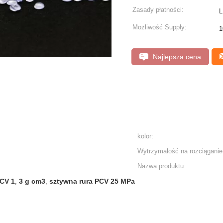
Zasady płatności:
L
Możliwość Supply:
1
Najlepsza cena
kolor:
Wytrzymałość na rozciąganie
Nazwa produktu:
PCV 1
3 g cm3
sztywna rura PCV 25 MPa
,
,