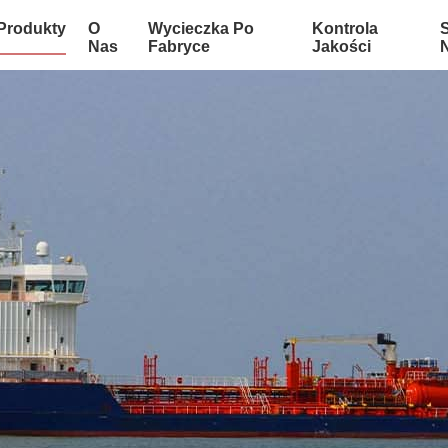
Produkty
O
Wycieczka Po
Kontrola
Nas
Fabryce
Jakości