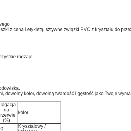
owego
zki z ceną i etykietą, sztywne związki PVC z kryształu do prz
szystkie rodzaje
odowiska.
 dowolny kolor, dowolną twardość i gęstość jako Twoje wyma
logacja
na
kolor
rzerwie
(%)
Kryształowy /
00