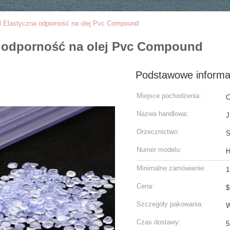
3 Elastyczna odporność na olej Pvc Compound
a odporność na olej Pvc Compound
Podstawowe informa
Miejsce pochodzenia:
C
Nazwa handlowa:
J
Orzecznictwo:
Numer modelu:
H
Minimalne zamówienie:
1
Cena:
$
Szczegóły pakowania:
W
Czas dostawy:
5