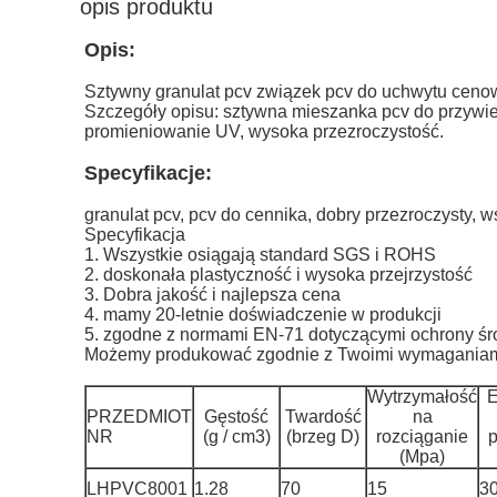
opis produktu
Opis:
Sztywny granulat pcv związek pcv do uchwytu cen
Szczegóły opisu: sztywna mieszanka pcv do przywies
promieniowanie UV, wysoka przezroczystość.
Specyfikacje:
granulat pcv, pcv do cennika, dobry przezroczysty, w
Specyfikacja
1. Wszystkie osiągają standard SGS i ROHS
2. doskonała plastyczność i wysoka przejrzystość
3. Dobra jakość i najlepsza cena
4. mamy 20-letnie doświadczenie w produkcji
5. zgodne z normami EN-71 dotyczącymi ochrony śr
Możemy produkować zgodnie z Twoimi wymaganiami,
Wytrzymałość
E
PRZEDMIOT
Gęstość
Twardość
na
NR
(g / cm3)
(brzeg D)
rozciąganie
p
(Mpa)
LHPVC8001
1.28
70
15
3