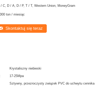
 / C, D / A, D / P, T / T, Western Union, MoneyGram
000 ton / miesiąc
Skontaktuj się teraz
Krystaliszny niebieski
:
17-25Mpa
Sztywny, przezroczysty związek PVC do uchwytu cennika