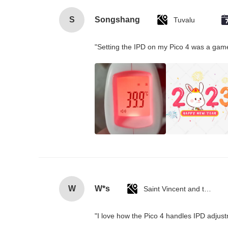
S
Songshang
Tuvalu
"Setting the IPD on my Pico 4 was a game
W
W*s
Saint Vincent and the Grenadines
"I love how the Pico 4 handles IPD adjustm