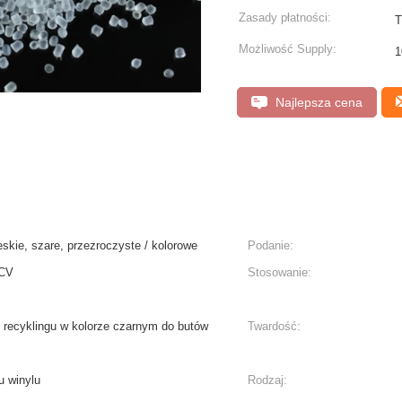
Zasady płatności:
T
Możliwość Supply:
1
Najlepsza cena
skie, szare, przezroczyste / kolorowe
Podanie:
PCV
Stosowanie:
 recyklingu w kolorze czarnym do butów
Twardość:
u winylu
Rodzaj: