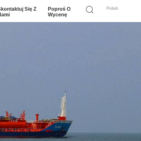
Polish
Skontaktuj Się Z
Poproś O
Nami
Wycenę