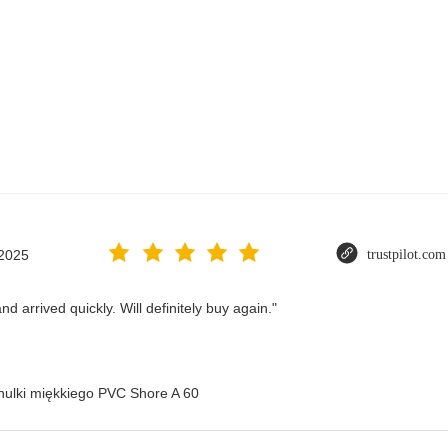
.2025
trustpilot.com
d arrived quickly. Will definitely buy again."
nulki miękkiego PVC Shore A 60