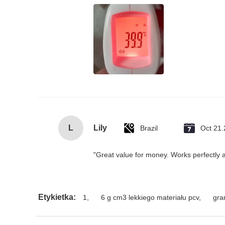
L
Lily
Brazil
Oct 21
"Great value for money. Works perfectly an
Etykietka:
1
,
6 g cm3 lekkiego materiału pcv
,
gra