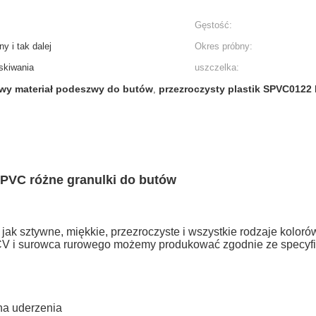
Gęstość:
ny i tak dalej
Okres próbny:
skiwania
uszczelka:
owy materiał podeszwy do butów
przezroczysty plastik SPVC0122
,
PVC różne granulki do butów
 jak sztywne, miękkie, przezroczyste i wszystkie rodzaje kolor
V i surowca rurowego możemy produkować zgodnie ze specyfik
na uderzenia