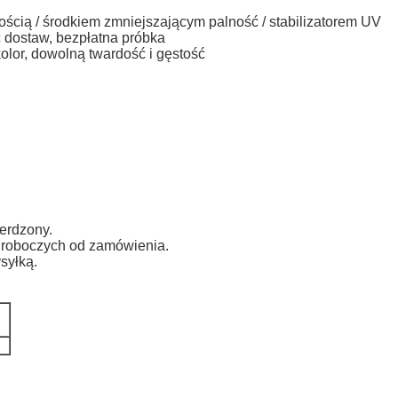
cią / środkiem zmniejszającym palność / stabilizatorem UV
 dostaw, bezpłatna próbka
olor, dowolną twardość i gęstość
ierdzony.
i roboczych od zamówienia.
syłką.