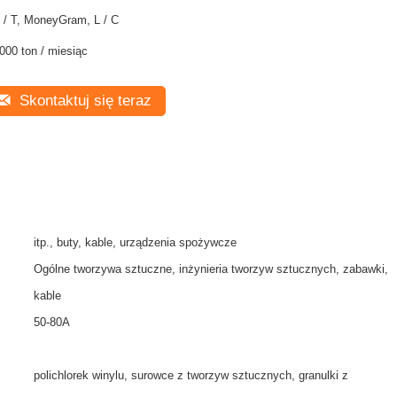
 / T, MoneyGram, L / C
000 ton / miesiąc
Skontaktuj się teraz
itp., buty, kable, urządzenia spożywcze
Ogólne tworzywa sztuczne, inżynieria tworzyw sztucznych, zabawki,
kable
50-80A
polichlorek winylu, surowce z tworzyw sztucznych, granulki z