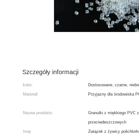
Szczegóły informacji
kolor:
Dostosowane, czarne, niebie
Materiał:
Przyjazny dla środowiska 
Nazwa produktu:
Granulki z miękkiego PVC z
przeciwdeszczowych
Imię:
Związek z żywicy polichlork