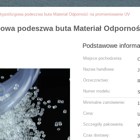
typoślizgowa podeszwa buta Materiał Odporność na promieniowanie UV
gowa podeszwa buta Materiał Odporno
Podstawowe informa
Miejsce pochodzenia:
C
Nazwa handlowa:
J
Orzecznictwo:
Numer modelu:
S
Minimalne zamówienie:
1
Cena:
U
Szczegóły pakowania:
W
Czas dostawy:
3