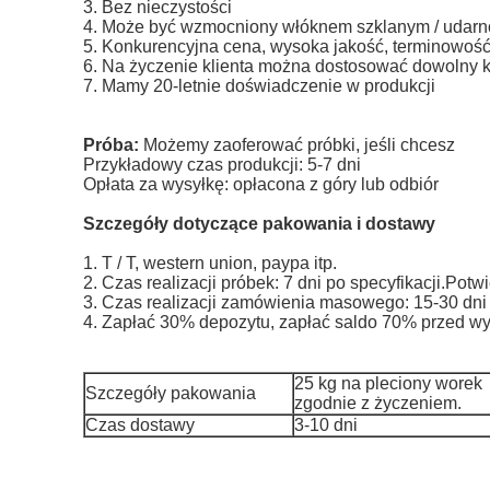
3. Bez nieczystości
4. Może być wzmocniony włóknem szklanym / udarnoś
5. Konkurencyjna cena, wysoka jakość, terminowość
6. Na życzenie klienta można dostosować dowolny k
7. Mamy 20-letnie doświadczenie w produkcji
Próba:
Możemy zaoferować próbki, jeśli chcesz
Przykładowy czas produkcji: 5-7 dni
Opłata za wysyłkę: opłacona z góry lub odbiór
Szczegóły dotyczące pakowania i dostawy
1. T / T, western union, paypa itp.
2. Czas realizacji próbek: 7 dni po specyfikacji.Potw
3. Czas realizacji zamówienia masowego: 15-30 dn
4. Zapłać 30% depozytu, zapłać saldo 70% przed wy
25 kg na pleciony worek
Szczegóły pakowania
zgodnie z życzeniem.
Czas dostawy
3-10 dni