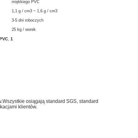
miękkiego PVC
1,1 g / cm3 ~ 1,6 g / cm3
3-5 dni roboczych
25 kg / worek
 PVC
1
,
ów.Wszystkie osiągają standard SGS, standard
acjami klientów.