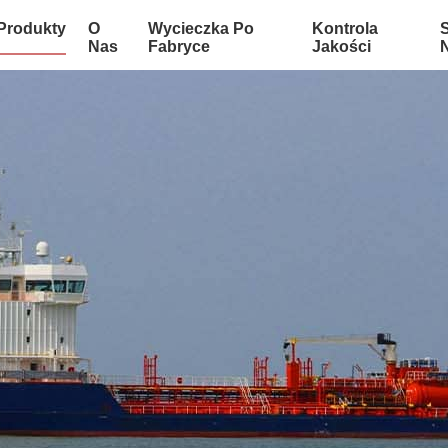
Produkty
O
Wycieczka Po
Kontrola
Nas
Fabryce
Jakości