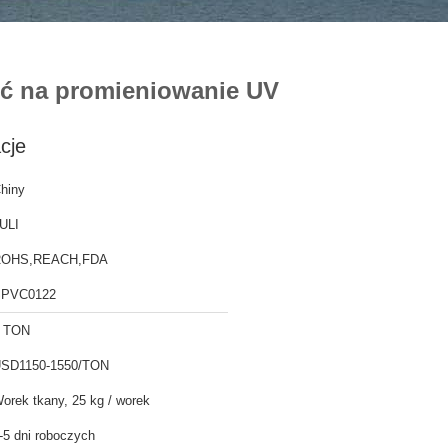
ść na promieniowanie UV
cje
hiny
ULI
ROHS,REACH,FDA
PVC0122
 TON
SD1150-1550/TON
orek tkany, 25 kg / worek
-5 dni roboczych