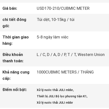
CHUYẾN
Giá bán:
USD170-210/CUBMIC METER
THAM
chi tiết đóng
Túi dệt, 10-15kg / túi
QUAN
gói:
NHÀ
Thời gian giao
5-8 ngày làm việc
hàng:
MÁY
Điều khoản
L / C, D / A, D / P, T / T, Western Union
thanh toán:
KIỂM
Khả năng cung
1000CUBMIC METERS / THÁNG
SOÁT
cấp:
CHẤT
Điểm nổi bật:
,
Xử lý nước thải JULI mbbr
,
Thiết bị JULI Bộ lọc phương tiện K1
LƯỢNG
Xử lý nước thải JULI mbbr