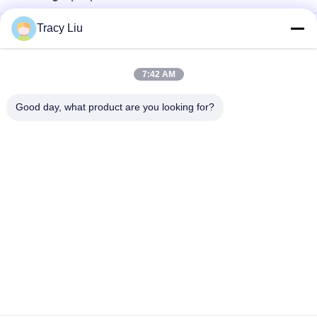
Tracy Liu
HDPE 19 phòng Phương tiện lọc nước thải MBBR 25X10mm
Phương tiện nhựa 1000 M2 / M3 cho thiết bị FAS xử lý nước
7:42 AM
thải
Good day, what product are you looking for?
Khuôn ép đùn phương tiện lọc nước thải 25X4mm màu trắng
Danh mục phổ biến
Tất cả
các
Phương Tiện Lọc 
MBBR Bio Media
Sinh Học MBBR
Phương Tiện Lọc 
MBBR Carrier Media
MBBR
Phương Tiện Lọc 
Phương Tiện Lọc 
HDPE
Nước Thải