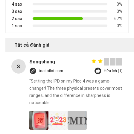
4 sao
0%
3 sao
0%
2 sao
67%
1 sao
0%
Tất cả đánh giá
Songshang
S
trustpilot.com
Hữu ích (1)
"Setting the IPD on my Pico 4 was a game-
changer! The three physical presets cover most
ranges, and the difference in sharpness is
noticeable.