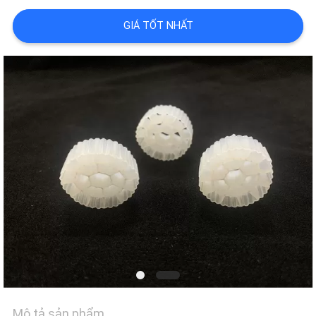
LIÊN
GIÁ TỐT NHẤT
HỆ
VỚI
CHÚNG
TÔI
YÊU
CẦU
ĐẶT
GIÁ
Mô tả sản phẩm