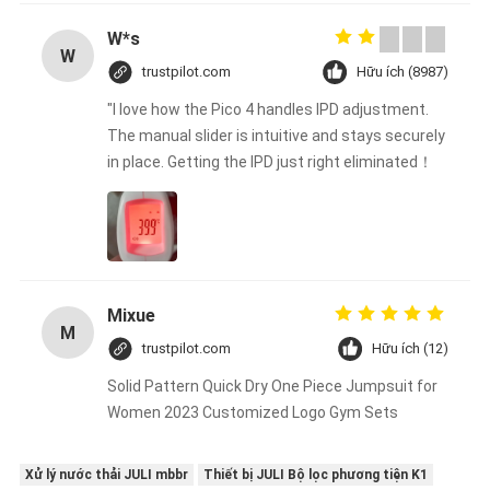
W*s
W
trustpilot.com
Hữu ích (8987)
"I love how the Pico 4 handles IPD adjustment.
The manual slider is intuitive and stays securely
in place. Getting the IPD just right eliminated！
Mixue
M
trustpilot.com
Hữu ích (12)
Solid Pattern Quick Dry One Piece Jumpsuit for
Women 2023 Customized Logo Gym Sets
Xử lý nước thải JULI mbbr
Thiết bị JULI Bộ lọc phương tiện K1