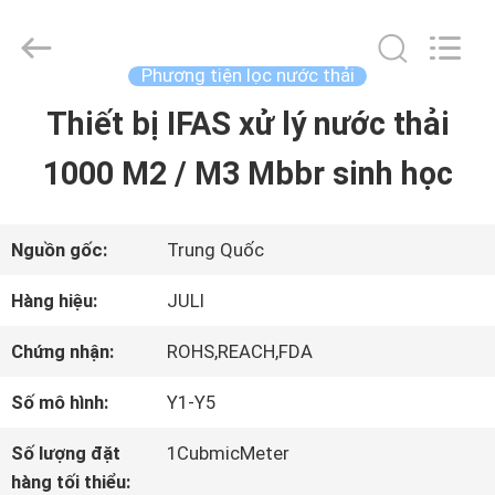
-
2025
Tongxiang
LuoX
Phương tiện lọc nước thải
Plastic
CO.,LTD.
Thiết bị IFAS xử lý nước thải
NHÀ
All
Rights
1000 M2 / M3 Mbbr sinh học
Reserved.
Developed
SẢN
by
ECER
PHẨM
Nguồn gốc:
Trung Quốc
Hàng hiệu:
JULI
VỀ
Chứng nhận:
ROHS,REACH,FDA
CHÚNG
Số mô hình:
Y1-Y5
TÔI
Số lượng đặt
1CubmicMeter
hàng tối thiểu: