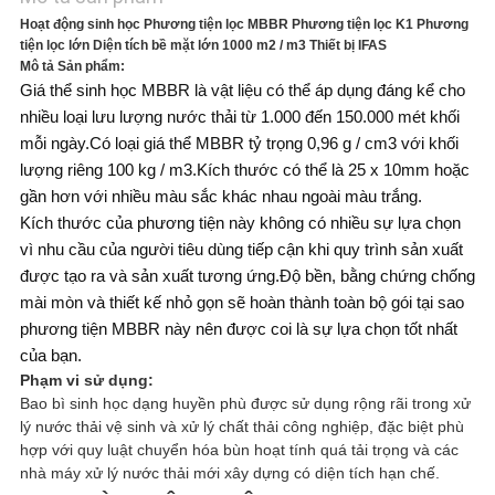
Hoạt động sinh học Phương tiện lọc MBBR Phương tiện lọc K1 Phương
tiện lọc lớn Diện tích bề mặt lớn 1000 m2 / m3 Thiết bị IFAS
SƠ
Mô tả Sản phẩm:
Giá thể sinh học MBBR là vật liệu có thể áp dụng đáng kể cho
ĐỒ
nhiều loại lưu lượng nước thải từ 1.000 đến 150.000 mét khối
mỗi ngày.Có loại giá thể MBBR tỷ trọng 0,96 g / cm3 với khối
TRANG
lượng riêng 100 kg / m3.Kích thước có thể là 25 x 10mm hoặc
gần hơn với nhiều màu sắc khác nhau ngoài màu trắng.
WEB
Kích thước của phương tiện này không có nhiều sự lựa chọn
vì nhu cầu của người tiêu dùng tiếp cận khi quy trình sản xuất
được tạo ra và sản xuất tương ứng.Độ bền, bằng chứng chống
CHÍNH
mài mòn và thiết kế nhỏ gọn sẽ hoàn thành toàn bộ gói tại sao
phương tiện MBBR này nên được coi là sự lựa chọn tốt nhất
SÁCH
của bạn.
Phạm vi sử dụng:
BẢO
Bao bì sinh học dạng huyền phù được sử dụng rộng rãi trong xử
lý nước thải vệ sinh và xử lý chất thải công nghiệp, đặc biệt phù
MẬT
hợp với quy luật chuyển hóa bùn hoạt tính quá tải trọng và các
nhà máy xử lý nước thải mới xây dựng có diện tích hạn chế.