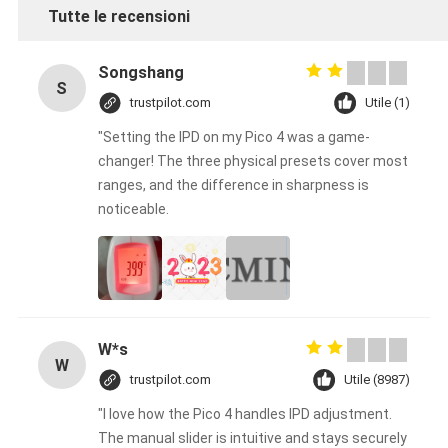
Tutte le recensioni
Songshang
S
trustpilot.com
Utile (1)
"Setting the IPD on my Pico 4 was a game-
changer! The three physical presets cover most
ranges, and the difference in sharpness is
noticeable.
W*s
W
trustpilot.com
Utile (8987)
"I love how the Pico 4 handles IPD adjustment.
The manual slider is intuitive and stays securely