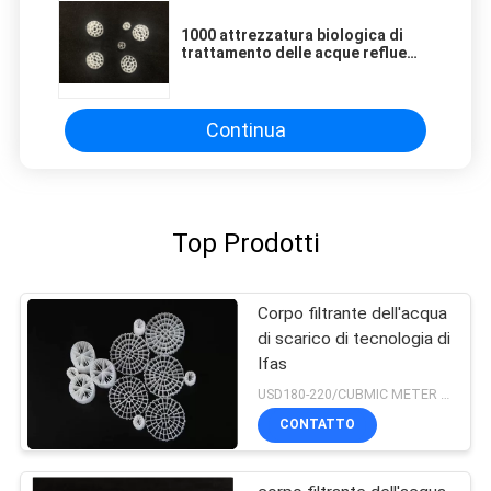
1000 attrezzatura biologica di
trattamento delle acque reflue
IFAS di M2/M3 Mbbr
Continua
Top Prodotti
Corpo filtrante dell'acqua
di scarico di tecnologia di
Ifas
USD180-220/CUBMIC METER MOQ:1CubmicMeter
CONTATTO