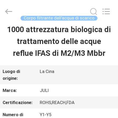
2025
Tongxiang
LuoX
Plastic
Corpo filtrante dell'acqua di scarico
CO.,LTD.
All
1000 attrezzatura biologica di
CASA.
Rights
Reserved.
Developed
trattamento delle acque
by
ECER
PRODOTTI
reflue IFAS di M2/M3 Mbbr
SU
Luogo di
La Cina
origine:
DI
Marca:
JULI
NOI
Certificazione:
ROHS,REACH,FDA
VISITA
Numero di
Y1-Y5