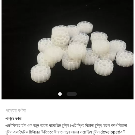
করুন
সাইট
ম্যাপ
গোপনীয়তা
নীতি
পণ্যের বর্ণনা
পণ্যের বর্ণনা:
এমবিবিআর হ'ল এক নতুন ধরণের বায়োফিল্ম চুল্লি।এটি স্থির বিছানা চুল্লি, তরল পদার্থ বিছানা
চুল্লি এবং জৈবিক ফিল্টারের ভিত্তিতে উন্নত নতুন ধরনের বায়োফিল্ম চুল্লি developedএটি