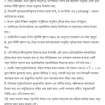
1. তরল মেকানিক্স, বর্ধিত পৃষ্ঠতল আনুগত্য, বিশেষভাবে নকশা করা জ্যামিতি অনুযায়ী একটি বৃহত
কার্যকর নির্দিষ্ট পৃষ্ঠতল ক্ষেত্র অনুসারে ডিজাইন করা;
2. ফিলারটি ম্যাক্রোমোলিকুলার উপাদান দ্বারা তৈরি, যা সংশোধিত এবং দৃ strong় প্রভাব
প্রতিরোধের রয়েছে;
৩. উন্নত পৃষ্ঠের চিকিত্সা প্রযুক্তি অণুজীবের সংযুক্তি বৃদ্ধির জন্য আরও উপযুক্ত;
৪. প্যাকিংয়ের বিশেষ কাঠামো এবং জ্যামিতিক আকার সিস্টেমের গণ স্থানান্তর দক্ষতা উন্নত
করে।
৫. প্যাকিংটিতে রয়েছে বিশাল সুনির্দিষ্ট পৃষ্ঠতল অঞ্চল, বড় আনুগত্য বায়োমাস এবং উচ্চ প্রাচুর্য
A. বৃহত নির্দিষ্ট পৃষ্ঠতল সহ, বিপুল সংখ্যক মাইক্রোবায়াল সংযুক্তি বৃদ্ধির জন্য সহায়তা সরবরাহ
করে
It. এটি বিভিন্ন জীবাণুগুলির বিকাশের জন্য উপকারী, এটি কেবল হেটেরোট্রফিক ব্যাকটেরিয়া
বৃদ্ধির জন্য স্থান সরবরাহ করে না, জৈব নাইট্রোজেন এবং ফসফরাস অপসারণের জন্য একটি
শক্ত ভিত্তি স্থাপন করে অটোোট্রফিক ব্যাকটিরিয়ার বিকাশের জন্যও শর্ত তৈরি করে।
৮. বন্ধনী, সহজ ফ্লুইডাইজেশন, শক্তি সাশ্রয় করার দরকার নেই যথাযথ ওজন (০.৯7 ～ ০.৯৮
ঝুলে ঝিল্লি ঝুলানোর আগে, ঝুলন্ত ঝিল্লির 1 পরে), গ্যাসটি বন্ধ হয়ে গেলে ফিলারটি ভাসমান
অবস্থায় থাকে এবং বায়ুচালিত স্থগিত তরল অবস্থায় থাকে শক্তি খরচ কমাতে;
9. ফিলারের ফ্লুইডাইজেশন বুদবুদগুলির প্রভাব এবং কাটিয়া বাড়ায়, অক্সিজেনের ব্যবহারকে
উন্নত করে এবং বায়ুবিদ্যুতের শক্তি খরচ হ্রাস করে।একই অবস্থার অধীনে, বায়ুপ্রবাহটি
10% এরও বেশি কমানো যায়।
10. স্থান সংরক্ষণ করুন, প্রসেসিং ক্ষমতা এবং প্রভাব বাড়ানোর হার বাড়িয়ে কার্যকর করুন, নতুন
কাঠামো যুক্ত করার দরকার নেই।