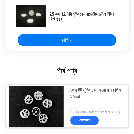
25 এক্স 12 মিমি মুভিং বেড বায়োফিল্ম চুল্লি মিডিয়া
ফিশ পুকুর
চালিয়ে
শীর্ষ পণ্য
হোয়াইট মুভিং বেড বায়োফিল্ম চুল্লি
মিডিয়া
$200-230/Cubmic meter MOQ:1CubmicMeter
যোগাযোগ