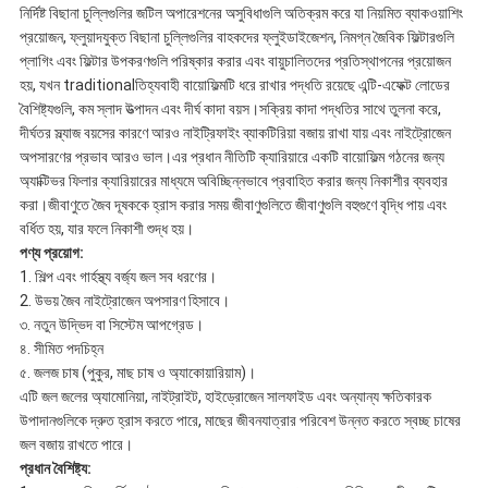
নির্দিষ্ট বিছানা চুল্লিগুলির জটিল অপারেশনের অসুবিধাগুলি অতিক্রম করে যা নিয়মিত ব্যাকওয়াশিং
প্রয়োজন, ফ্লুয়াদযুক্ত বিছানা চুল্লিগুলির বাহকদের ফ্লুইডাইজেশন, নিমগ্ন জৈবিক ফিল্টারগুলি
প্লাগিং এবং ফিল্টার উপকরণগুলি পরিষ্কার করার এবং বায়ুচালিতদের প্রতিস্থাপনের প্রয়োজন
হয়, যখন traditionalতিহ্যবাহী বায়োফিল্মটি ধরে রাখার পদ্ধতি রয়েছে এন্টি-এফেক্ট লোডের
বৈশিষ্ট্যগুলি, কম স্লাদ উত্পাদন এবং দীর্ঘ কাদা বয়স।সক্রিয় কাদা পদ্ধতির সাথে তুলনা করে,
দীর্ঘতর স্ল্যাজ বয়সের কারণে আরও নাইট্রিফাইং ব্যাকটিরিয়া বজায় রাখা যায় এবং নাইট্রোজেন
অপসারণের প্রভাব আরও ভাল।এর প্রধান নীতিটি ক্যারিয়ারে একটি বায়োফিল্ম গঠনের জন্য
অ্যাক্টিভর ফিলার ক্যারিয়ারের মাধ্যমে অবিচ্ছিন্নভাবে প্রবাহিত করার জন্য নিকাশীর ব্যবহার
করা।জীবাণুতে জৈব দূষককে হ্রাস করার সময় জীবাণুগুলিতে জীবাণুগুলি বহুগুণে বৃদ্ধি পায় এবং
বর্ধিত হয়, যার ফলে নিকাশী শুদ্ধ হয়।
পণ্য প্রয়োগ
:
1. শিল্প এবং গার্হস্থ্য বর্জ্য জল সব ধরণের।
2. উভয় জৈব নাইট্রোজেন অপসারণ হিসাবে।
৩. নতুন উদ্ভিদ বা সিস্টেম আপগ্রেড।
৪. সীমিত পদচিহ্ন
৫. জলজ চাষ (পুকুর, মাছ চাষ ও অ্যাকোয়ারিয়াম)।
এটি জল জলের অ্যামোনিয়া, নাইট্রাইট, হাইড্রোজেন সালফাইড এবং অন্যান্য ক্ষতিকারক
উপাদানগুলিকে দ্রুত হ্রাস করতে পারে, মাছের জীবনযাত্রার পরিবেশ উন্নত করতে স্বচ্ছ চাষের
জল বজায় রাখতে পারে।
প্রধান বৈশিষ্ট্য: