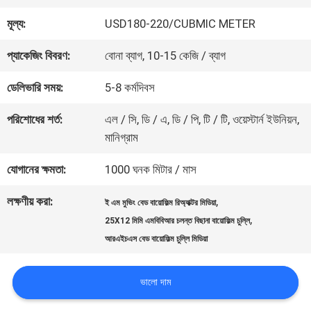
মূল্য:
USD180-220/CUBMIC METER
গুণমান
প্যাকেজিং বিবরণ:
বোনা ব্যাগ, 10-15 কেজি / ব্যাগ
নিয়ন্ত্রণ
ডেলিভারি সময়:
5-8 কর্মদিবস
আমাদের
পরিশোধের শর্ত:
এল / সি, ডি / এ, ডি / পি, টি / টি, ওয়েস্টার্ন ইউনিয়ন,
মানিগ্রাম
সাথে
যোগানের ক্ষমতা:
1000 ঘনক মিটার / মাস
যোগাযোগ
লক্ষণীয় করা:
,
ই এম মুভিং বেড বায়োফিল্ম রিঅ্যাক্টর মিডিয়া
,
25X12 মিমি এমবিবিআর চলন্ত বিছানা বায়োফিল্ম চুল্লি
একটি
আরএইচএস বেড বায়োফিল্ম চুল্লি মিডিয়া
উদ্ধৃতি
ভালো দাম
অনুরোধ