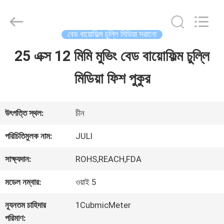
Tongxiang
LuoX
Plastic
CO.,LTD.
বেড বায়োফিল্ম চুল্লি মিডিয়া সরানো
All
Rights
25 এক্স 12 মিমি মুভিং বেড বায়োফিল্ম চুল্লি
বাড়ি
Reserved.
Developed
by
মিডিয়া ফিশ পুকুর
ECER
পণ্য
উৎপত্তি স্থল:
চীন
আমাদের
পরিচিতিমুলক নাম:
JULI
সম্বন্ধে
সাক্ষ্যদান:
ROHS,REACH,FDA
মডেল নম্বার:
ওয়াই 5
কারখানা
ন্যূনতম চাহিদার
1CubmicMeter
পরিদর্শন
পরিমাণ: