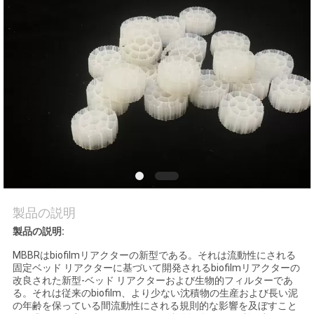
品
質
管
理
連
絡
製品の説明
く
製品の説明:
だ
MBBRはbiofilmリアクターの新型である。それは流動性にされる
固定ベッド リアクターに基づいて開発されるbiofilmリアクターの
さ
改良された新型-ベッド リアクターおよび生物的フィルターであ
る。それは従来のbiofilm、より少ない沈積物の生産および長い泥
い
の年齢を保っている間流動性にされる規則的な影響を及ぼすこと