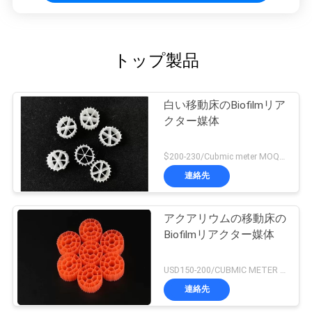
トップ製品
白い移動床のBiofilmリア
クター媒体
$200-230/Cubmic meter MOQ:1CubmicMeter
連絡先
アクアリウムの移動床の
Biofilmリアクター媒体
USD150-200/CUBMIC METER MOQ:1CubmicMeter
連絡先