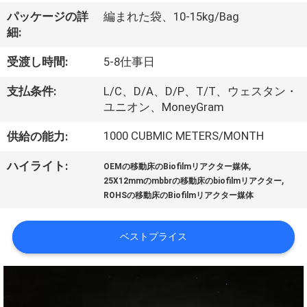
た
パッケージの詳
編まれた袋、10-15kg/Bag
ち
細:
に
受渡し時間:
5-8仕事日
つ
支払条件:
L/C、D/A、D/P、T/T、ウェスタン・
い
ユニオン、MoneyGram
て
1000 CUBMIC METERS/MONTH
供給の能力:
,
ハイライト:
OEMの移動床のBiofilmリアクター媒体
,
工
25X12mmのmbbrの移動床のbiofilmリアクター
ROHSの移動床のBiofilmリアクター媒体
場
ツ
ベストプライス
ア
ー