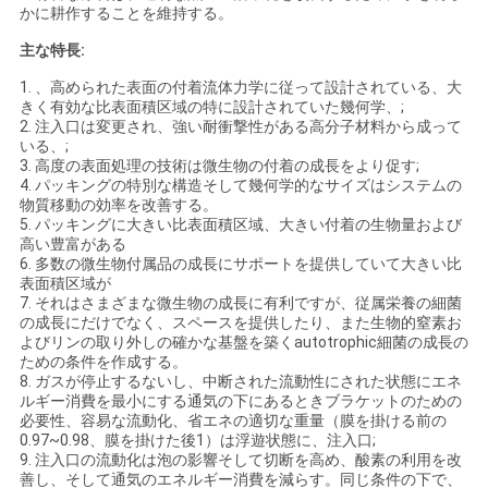
かに耕作することを維持する。
地
主な特長:
図
1. 、高められた表面の付着流体力学に従って設計されている、大
きく有効な比表面積区域の特に設計されていた幾何学、;
2. 注入口は変更され、強い耐衝撃性がある高分子材料から成って
いる、;
プ
3. 高度の表面処理の技術は微生物の付着の成長をより促す;
4. パッキングの特別な構造そして幾何学的なサイズはシステムの
ラ
物質移動の効率を改善する。
5. パッキングに大きい比表面積区域、大きい付着の生物量および
高い豊富がある
イ
6. 多数の微生物付属品の成長にサポートを提供していて大きい比
表面積区域が
バ
7. それはさまざまな微生物の成長に有利ですが、従属栄養の細菌
の成長にだけでなく、スペースを提供したり、また生物的窒素お
シ
よびリンの取り外しの確かな基盤を築くautotrophic細菌の成長の
ための条件を作成する。
ー
8. ガスが停止するないし、中断された流動性にされた状態にエネ
ルギー消費を最小にする通気の下にあるときブラケットのための
必要性、容易な流動化、省エネの適切な重量（膜を掛ける前の
ポ
0.97~0.98、膜を掛けた後1）は浮遊状態に、注入口;
9. 注入口の流動化は泡の影響そして切断を高め、酸素の利用を改
リ
善し、そして通気のエネルギー消費を減らす。同じ条件の下で、