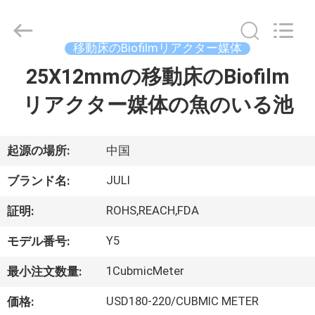
2021
-
2026
Tongxiang
LuoX
移動床のBiofilmリアクター媒体
Plastic
CO.,LTD.
All
25X12mmの移動床のBiofilm
家
Rights
Reserved.
Developed
リアクター媒体の魚のいる池
へ
by
ECER
製
起源の場所:
中国
品
JULI
ブランド名:
ROHS,REACH,FDA
証明:
わ
Y5
モデル番号:
た
1CubmicMeter
最小注文数量:
し
USD180-220/CUBMIC METER
価格: