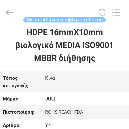
Tongxiang
LuoX
Plastic
CO.,LTD.
Μέσα φίλτρων απόβλητου ύδατος
All
Rights
HDPE 16mmX10mm
ΣΠΊΤΙ
Reserved.
Developed
by
βιολογικό MEDIA ISO9001
ECER
ΠΡΟΪΌΝΤΑ
MBBR διήθησης
ΣΧΕΤΙΚΆ
Τόπος
Κίνα
καταγωγής:
ΜΕ
Μάρκα:
JULI
ΕΜΆΣ
Πιστοποίηση:
ROHS,REACH,FDA
ΕΠΙΣΚΕΨΉ
Αριθμό
Y4