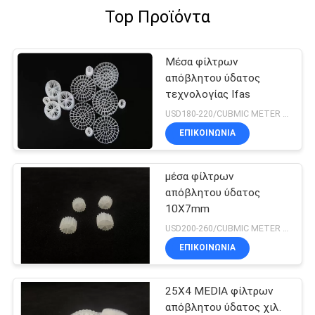
Top Προϊόντα
Μέσα φίλτρων
απόβλητου ύδατος
τεχνολογίας Ifas
USD180-220/CUBMIC METER MOQ:1CubmicMeter
ΕΠΙΚΟΙΝΩΝΙΑ
μέσα φίλτρων
απόβλητου ύδατος
10X7mm
USD200-260/CUBMIC METER MOQ:1CubmicMeter
ΕΠΙΚΟΙΝΩΝΙΑ
25X4 MEDIA φίλτρων
απόβλητου ύδατος χιλ.