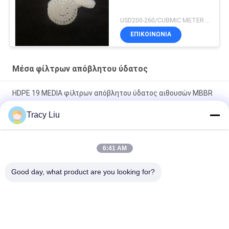
USD200-260/CUBMIC METER MOQ:1CubmicMeter
ΕΠΙΚΟΙΝΩΝΙΑ
Μέσα φίλτρων απόβλητου ύδατος
HDPE 19 MEDIA φίλτρων απόβλητου ύδατος αιθουσών MBBR
25X10mm
Tracy Liu
1000 πλαστικά μέσα M2/M3 για τον εξοπλισμό επεξεργασίας
απόβλητου ύδατος FAS
6:41 AM
Άσπρη σχηματοποίηση εξώθησης μέσων φίλτρων απόβλητου
Good day, what product are you looking for?
ύδατος 25X4mm
Λαϊκή κατηγορία
Όλα