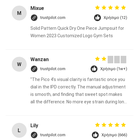
Mixue
M
trustpilot.com
Χρήσιμο (12)
Solid Pattern Quick Dry One Piece Jumpsuit for
Women 2023 Customized Logo Gym Sets
Wanzan
W
trustpilot.com
Χρήσιμο (1w+)
"The Pico 4's visual clarity is fantastic once you
dial in the IPD correctly. The manual adjustment
is smooth, and finding that sweet spot makes
all the difference. No more eye strain during long
sessions. Highly recommend taking the time to
set it up properly!""The Pico 4's visual clarity is
fantastic once you dial in the IPD correctly. The
Lily
L
manual adjustment is smooth, and finding that
trustpilot.com
Χρήσιμο (666)