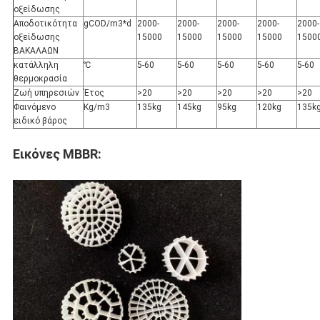
οξείδωσης
Αποδοτικότητα
gCOD/m3*d
2000-
2000-
2000-
2000-
2000-
οξείδωσης
15000
15000
15000
15000
1500
ΒΑΚΑΛΑΩΝ
κατάλληλη
℃
5-60
5-60
5-60
5-60
5-60
θερμοκρασία
Ζωή υπηρεσιών
Έτος
>20
>20
>20
>20
>20
Φαινόμενο
Kg/m3
135kg
145kg
95kg
120kg
135k
ειδικό βάρος
Εικόνες MBBR: