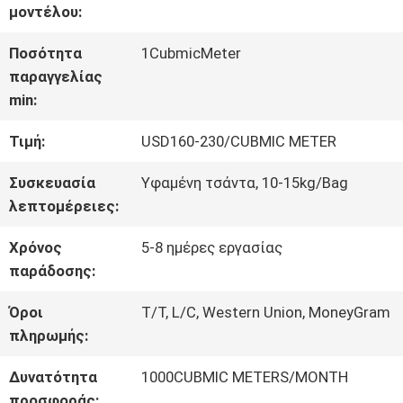
μοντέλου:
ΕΡΓΟΣΤΑΣΊΟΥ
Ποσότητα
1CubmicMeter
παραγγελίας
ΈΛΕΓΧΟΣ
min:
ΠΟΙΌΤΗΤΑΣ
Τιμή:
USD160-230/CUBMIC METER
Συσκευασία
Υφαμένη τσάντα, 10-15kg/Bag
ΕΠΙΚΟΙΝΩΝΉΣΤΕ
λεπτομέρειες:
ΜΑΖΊ
Χρόνος
5-8 ημέρες εργασίας
ΜΑΣ
παράδοσης:
Όροι
T/T, L/C, Western Union, MoneyGram
πληρωμής:
ΖΗΤΉΣΤΕ
Δυνατότητα
1000CUBMIC METERS/MONTH
ΜΙΑ
προσφοράς: