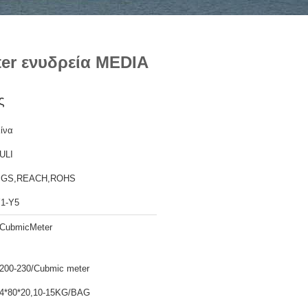
er ενυδρεία MEDIA
ς
ίνα
ULI
SGS,REACH,ROHS
1-Y5
CubmicMeter
200-230/Cubmic meter
4*80*20,10-15KG/BAG