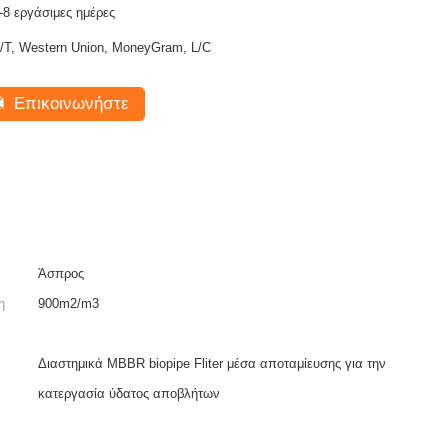
-8 εργάσιμες ημέρες
/T, Western Union, MoneyGram, L/C
Επικοινωνήστε
Άσπρος
η
900m2/m3
Διαστημικά MBBR biopipe Fliter μέσα αποταμίευσης για την
κατεργασία ύδατος αποβλήτων