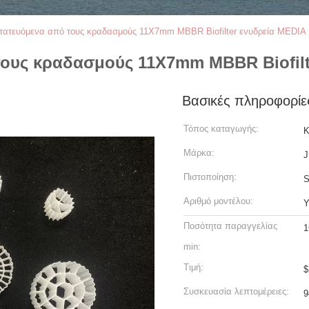
ατευόμενα από τους κραδασμούς 11X7mm MBBR Biofilter ενυδρεία MEDIA
ους κραδασμούς 11X7mm MBBR Biofilt
Βασικές πληροφορίε
Τόπος καταγωγής:
Κ
Μάρκα:
J
Πιστοποίηση:
Αριθμό μοντέλου:
Y
Ποσότητα παραγγελίας
1
min:
Τιμή:
$
Συσκευασία λεπτομέρειες:
9