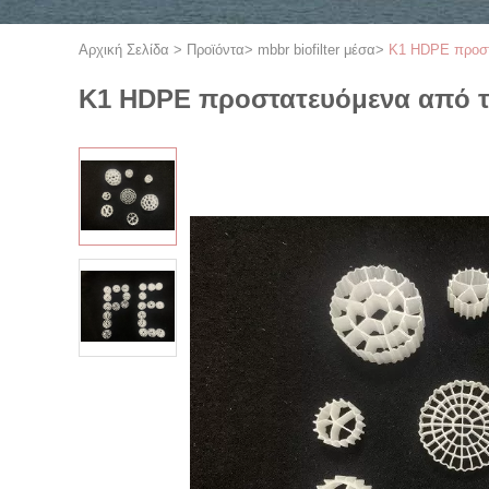
Αρχική Σελίδα
>
Προϊόντα
>
mbbr biofilter μέσα
>
K1 HDPE προστ
K1 HDPE προστατευόμενα από τ