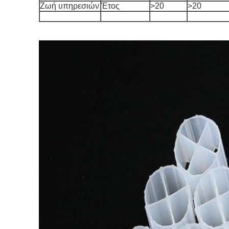
Ζωή υπηρεσιών
Έτος
>20
>20