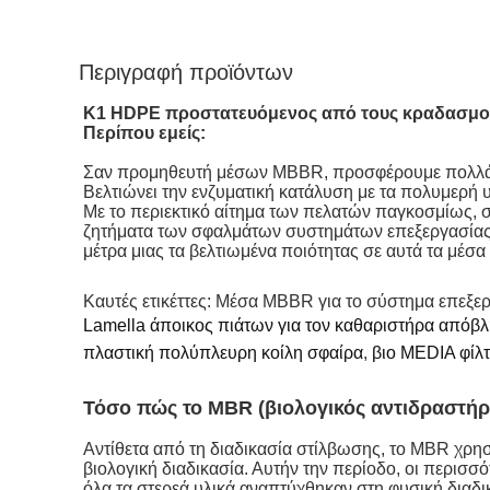
Περιγραφή προϊόντων
K1 HDPE προστατευόμενος από τους κραδασμού
Περίπου εμείς:
Σαν προμηθευτή μέσων MBBR, προσφέρουμε πολλά 
Βελτιώνει την ενζυματική κατάλυση με τα πολυμερή υ
Με το περιεκτικό αίτημα των πελατών παγκοσμίως,
ζητήματα των σφαλμάτων συστημάτων επεξεργασίας α
μέτρα μιας τα βελτιωμένα ποιότητας σε αυτά τα μέσα
Καυτές ετικέττες: Μέσα MBBR για το σύστημα επεξερ
Lamella άποικος πιάτων για τον καθαριστήρα απόβ
πλαστική πολύπλευρη κοίλη σφαίρα
,
βιο MEDIA φίλ
Τόσο πώς το MBR (βιολογικός αντιδραστήρ
Αντίθετα από τη διαδικασία στίλβωσης, το MBR χρησ
βιολογική διαδικασία. Αυτήν την περίοδο, οι περισ
όλα τα στερεά υλικά αναπτύχθηκαν στη φυσική διαδι