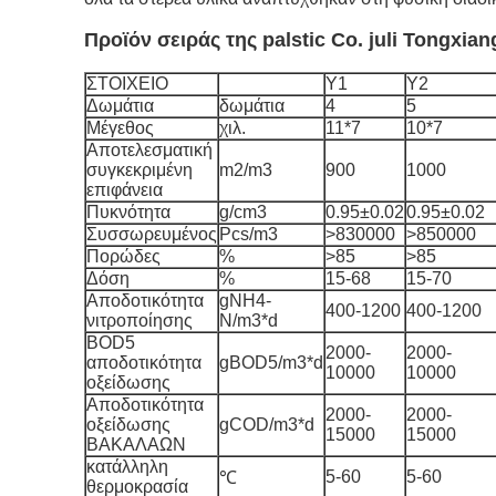
Προϊόν σειράς της palstic Co. juli Tongxian
ΣΤΟΙΧΕΙΟ
Y1
Y2
Δωμάτια
δωμάτια
4
5
Μέγεθος
χιλ.
11*7
10*7
Αποτελεσματική
συγκεκριμένη
m2/m3
900
1000
επιφάνεια
Πυκνότητα
g/cm3
0.95±0.02
0.95±0.02
Συσσωρευμένος
Pcs/m3
>830000
>850000
Πορώδες
%
>85
>85
Δόση
%
15-68
15-70
Αποδοτικότητα
gNH4-
400-1200
400-1200
νιτροποίησης
N/m3*d
BOD5
2000-
2000-
αποδοτικότητα
gBOD5/m3*d
10000
10000
οξείδωσης
Αποδοτικότητα
2000-
2000-
οξείδωσης
gCOD/m3*d
15000
15000
ΒΑΚΑΛΑΩΝ
κατάλληλη
5-60
5-60
℃
θερμοκρασία