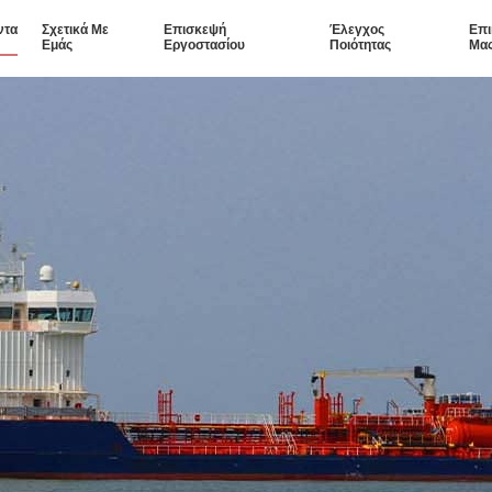
ντα
Σχετικά Με
Επισκεψή
Έλεγχος
Επι
Εμάς
Εργοστασίου
Ποιότητας
Μα