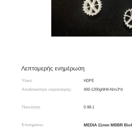
Λεπτομερής ενημέρωση
Υλικό:
HDPE
Αποδοτικότητα νιτροποίησης:
400-1200gNH4-N/m3*d
Πυκνότητα:
0.98-1
Επισημαίνω:
MEDIA 11mm MBBR Biofi