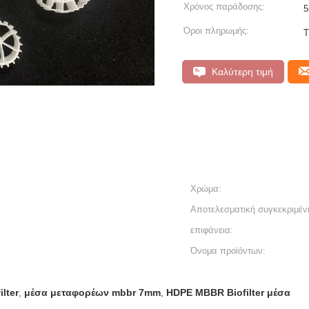
Χρόνος παράδοσης:
5
Όροι πληρωμής:
T
Καλύτερη τιμή
Χρώμα:
Αποτελεσματική συγκεκριμέν
επιφάνεια:
Όνομα προϊόντων:
lter
μέσα μεταφορέων mbbr 7mm
HDPE MBBR Biofilter μέσα
,
,