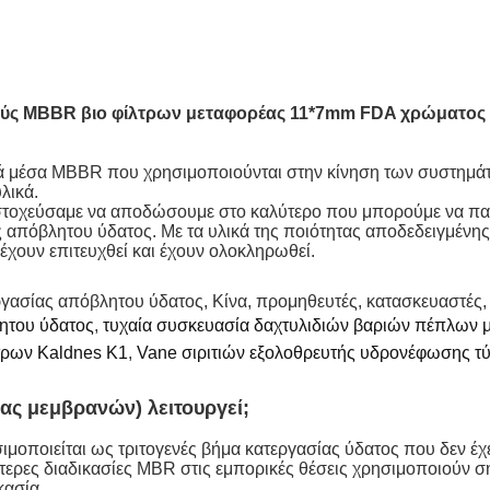
ς MBBR βιο φίλτρων μεταφορέας 11*7mm FDA χρώματος M
μέσα MBBR που χρησιμοποιούνται στην κίνηση των συστημάτω
λικά.
 στοχεύσαμε να αποδώσουμε στο καλύτερο που μπορούμε να πα
πόβλητου ύδατος. Με τα υλικά της ποιότητας αποδεδειγμένης 
 έχουν επιτευχθεί και έχουν ολοκληρωθεί.
γασίας απόβλητου ύδατος, Κίνα, προμηθευτές, κατασκευαστές, χ
λητου ύδατος
,
τυχαία συσκευασία δαχτυλιδιών βαριών πέπλων 
τρων Kaldnes K1
,
Vane σιριτιών εξολοθρευτής υδρονέφωσης 
ας μεμβρανών) λειτουργεί;
ιμοποιείται ως τριτογενές βήμα κατεργασίας ύδατος που δεν έχ
σότερες διαδικασίες MBR στις εμπορικές θέσεις χρησιμοποιούν 
κασία.