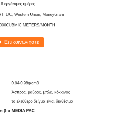
-8 εργάσιμες ημέρες
/T, L/C, Western Union, MoneyGram
1000CUBMIC METERS/MONTH
Επικοινωνήστε
0.94-0.98g/cm3
Άσπρος, μαύρος, μπλε, κόκκινος
το ελεύθερο δείγμα είναι διαθέσιμο
m βιο MEDIA PAC