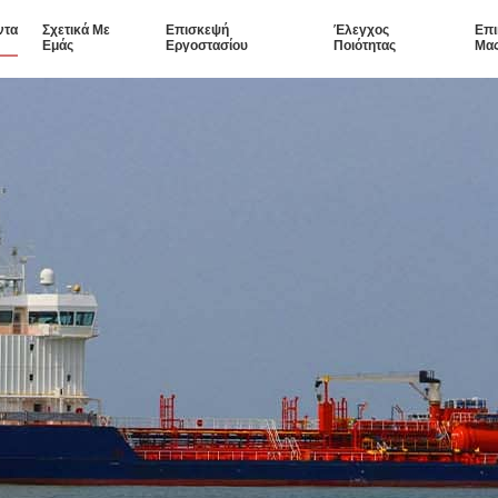
ντα
Σχετικά Με
Επισκεψή
Έλεγχος
Επι
Εμάς
Εργοστασίου
Ποιότητας
Μα