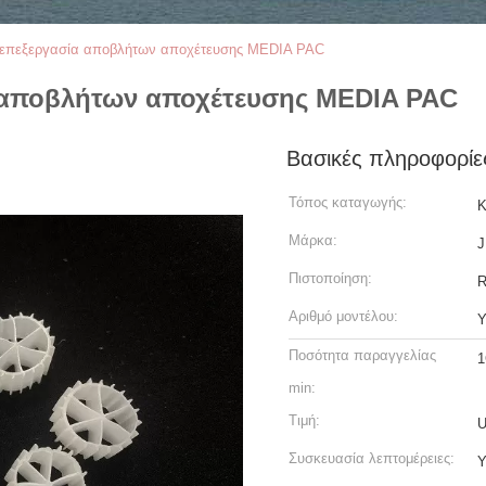
επεξεργασία αποβλήτων αποχέτευσης MEDIA PAC
 αποβλήτων αποχέτευσης MEDIA PAC
Βασικές πληροφορίε
Τόπος καταγωγής:
Κ
Μάρκα:
J
Πιστοποίηση:
Αριθμό μοντέλου:
Y
Ποσότητα παραγγελίας
1
min:
Τιμή:
U
Συσκευασία λεπτομέρειες:
Υ