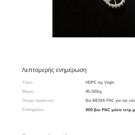
Λεπτομερής ενημέρωση
Υλικό:
HDPE της Virgin
Βάρος:
95-165kg
Όνομα προϊόντων:
Βιο MEDIA PAC για την επ
Επισημαίνω:
900 βιο PAC μέσα τετρ.