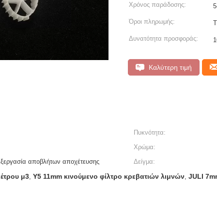
Χρόνος παράδοσης:
5
Όροι πληρωμής:
T
Δυνατότητα προσφοράς:
Καλύτερη τιμή
Πυκνότητα:
Χρώμα:
εξεργασία αποβλήτων αποχέτευσης
Δείγμα:
μέτρου μ3
Y5 11mm κινούμενο φίλτρο κρεβατιών λιμνών
JULI 7m
,
,