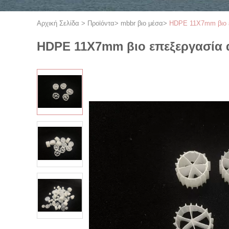
Αρχική Σελίδα
>
Προϊόντα
>
mbbr βιο μέσα
>
HDPE 11X7mm βιο 
HDPE 11X7mm βιο επεξεργασία