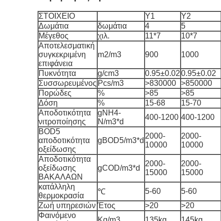
ΣΤΟΙΧΕΙΟ
Y1
Y2
Δωμάτια
δωμάτια
4
5
Μέγεθος
χιλ.
11*7
10*7
Αποτελεσματική
συγκεκριμένη
m2/m3
900
1000
επιφάνεια
Πυκνότητα
g/cm3
0.95±0.02
0.95±0.02
Συσσωρευμένος
Pcs/m3
>830000
>850000
Πορώδες
%
>85
>85
Δόση
%
15-68
15-70
Αποδοτικότητα
gNH4-
400-1200
400-1200
νιτροποίησης
N/m3*d
BOD5
2000-
2000-
αποδοτικότητα
gBOD5/m3*d
10000
10000
οξείδωσης
Αποδοτικότητα
2000-
2000-
οξείδωσης
gCOD/m3*d
15000
15000
ΒΑΚΑΛΑΩΝ
κατάλληλη
5-60
5-60
℃
θερμοκρασία
Ζωή υπηρεσιών
Έτος
>20
>20
Φαινόμενο
Kg/m3
135kg
145kg