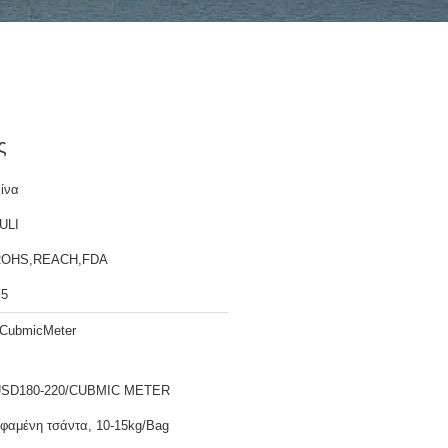
ς
ίνα
ULI
ROHS,REACH,FDA
5
CubmicMeter
SD180-220/CUBMIC METER
φαμένη τσάντα, 10-15kg/Bag