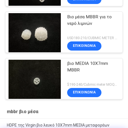
Βιο μέσα MBBR για το
νερό λιμνών
USD180-210/CUBMIC METER MOQ:1CubmicMeter
ΕΠΙΚΟΙΝΩΝΙΑ
βιο MEDIA 10X7mm
MBBR
$190-240/Cubmic meter MOQ:1CubmicMeter
ΕΠΙΚΟΙΝΩΝΙΑ
mbbr βιο μέσα
HDPE της Virgin βιο λευκό 10X7mm MEDIA μεταφορέων