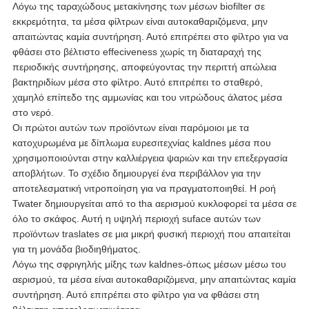
Λόγω της ταραχώδους μετακίνησης των μέσων biofilter σε
εκκρεμότητα, τα μέσα φίλτρων είναι αυτοκαθαριζόμενα, μην
απαιτώντας καμία συντήρηση. Αυτό επιτρέπει στο φίλτρο για να
φθάσει στο βέλτιστο effeciveness χωρίς τη διαταραχή της
περιοδικής συντήρησης, αποφεύγοντας την περιττή απώλεια
βακτηριδίων μέσα στο φίλτρο. Αυτό επιτρέπει το σταθερό,
χαμηλό επίπεδο της αμμωνίας και του νιτρώδους άλατος μέσα
στο νερό.
Οι πρώτοι αυτών των προϊόντων είναι παρόμοιοι με τα
κατοχυρωμένα με δίπλωμα ευρεσιτεχνίας kaldnes μέσα που
χρησιμοποιούνται στην καλλιέργεια ψαριών και την επεξεργασία
αποβλήτων. Το σχέδιο δημιουργεί ένα περιβάλλον για την
αποτελεσματική νιτροποίηση για να πραγματοποιηθεί. Η ροή
Twater δημιουργείται από το tha αερισμού κυκλοφορεί τα μέσα σε
όλο το σκάφος. Αυτή η υψηλή περιοχή suface αυτών των
προϊόντων traslates σε μια μικρή φυσική περιοχή που απαιτείται
για τη μονάδα βιοδιηθήματος.
Λόγω της σφριγηλής μίξης των kaldnes-όπως μέσων μέσω του
αερισμού, τα μέσα είναι αυτοκαθαριζόμενα, μην απαιτώντας καμία
συντήρηση. Αυτό επιτρέπει στο φίλτρο για να φθάσει στη