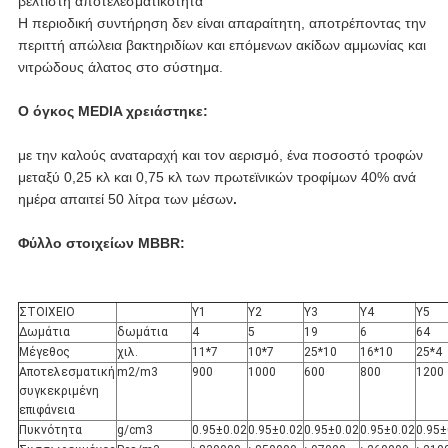
βέλτιστη αποτελεσματικότητα
Η περιοδική συντήρηση δεν είναι απαραίτητη, αποτρέποντας την
περιττή απώλεια βακτηριδίων και επόμενων ακίδων αμμωνίας και
νιτρώδους άλατος στο σύστημα.
Ο όγκος MEDIA χρειάστηκε:
με την καλούς αναταραχή και τον αερισμό, ένα ποσοστό τροφών
μεταξύ 0,25 κλ και 0,75 κλ των πρωτεϊνικών τροφίμων 40% ανά
ημέρα απαιτεί 50 λίτρα των μέσων
.
Φύλλο στοιχείων MBBR:
ΣΤΟΙΧΕΙΟ
Y1
Y2
Y3
Y4
Y5
Δωμάτια
δωμάτια
4
5
19
6
64
Μέγεθος
χιλ.
11*7
10*7
25*10
16*10
25*4
Αποτελεσματική
m2/m3
900
1000
600
800
1200
συγκεκριμένη
επιφάνεια
Πυκνότητα
g/cm3
0.95±0.02
0.95±0.02
0.95±0.02
0.95±0.02
0.95±