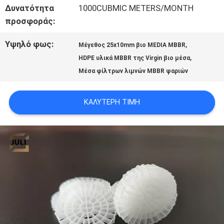
Δυνατότητα
1000CUBMIC METERS/MONTH
ΠΡΟΣΦΟΡΆ
προσφοράς:
Υψηλό φως:
,
SITEMAP
Μέγεθος 25x10mm βιο MEDIA MBBR
,
HDPE υλικά MBBR της Virgin βιο μέσα
Μέσα φίλτρων λιμνών MBBR ψαριών
ΠΟΛΙΤΙΚΉ
ΚΑΛΎΤΕΡΗ ΤΙΜΉ
ΑΠΟΡΡΉΤΟΥ