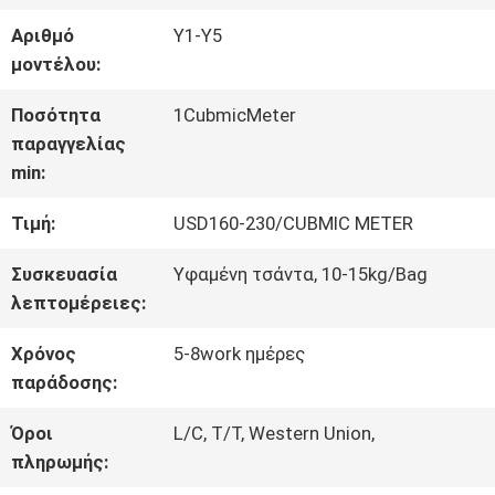
ΕΡΓΟΣΤΑΣΊΟΥ
Αριθμό
Y1-Y5
μοντέλου:
ΈΛΕΓΧΟΣ
Ποσότητα
1CubmicMeter
παραγγελίας
ΠΟΙΌΤΗΤΑΣ
min:
Τιμή:
USD160-230/CUBMIC METER
ΕΠΙΚΟΙΝΩΝΉΣΤΕ
Συσκευασία
Υφαμένη τσάντα, 10-15kg/Bag
ΜΑΖΊ
λεπτομέρειες:
ΜΑΣ
Χρόνος
5-8work ημέρες
παράδοσης:
ΖΗΤΉΣΤΕ
Όροι
L/C, T/T, Western Union,
πληρωμής:
ΜΙΑ