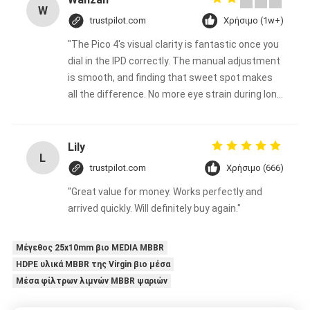
W
trustpilot.com
Χρήσιμο (1w+)
"The Pico 4's visual clarity is fantastic once you
dial in the IPD correctly. The manual adjustment
is smooth, and finding that sweet spot makes
all the difference. No more eye strain during long
sessions. Highly recommend taking the time to
set it up properly!""The Pico 4's visual clarity is
fantastic once you dial in the IPD correctly. The
Lily
L
manual adjustment is smooth, and finding that
trustpilot.com
Χρήσιμο (666)
sweet spot makes all the difference. No more
"Great value for money. Works perfectly and
eye strain during long sessions. Highly
arrived quickly. Will definitely buy again."
recommend taking the time to set it up
properly!""The Pico 4's visual clarity is fantastic
once you dial in the IPD correctly. The manual
Μέγεθος 25x10mm βιο MEDIA MBBR
adjustment is smooth, and finding that sweet
HDPE υλικά MBBR της Virgin βιο μέσα
spot makes all the difference. No more eye
Μέσα φίλτρων λιμνών MBBR ψαριών
strain during long sessions. Highly recommend