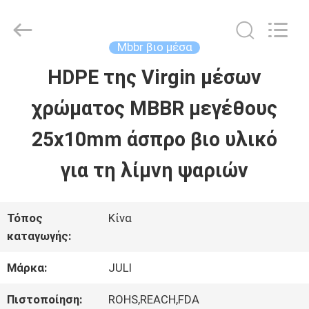
Tongxiang
LuoX
Plastic
CO.,LTD.
Mbbr βιο μέσα
All
Rights
HDPE της Virgin μέσων
ΣΠΊΤΙ
Reserved.
Developed
by
χρώματος MBBR μεγέθους
ECER
ΠΡΟΪΌΝΤΑ
25x10mm άσπρο βιο υλικό
για τη λίμνη ψαριών
ΣΧΕΤΙΚΆ
ΜΕ
Τόπος
Κίνα
καταγωγής:
ΕΜΆΣ
Μάρκα:
JULI
ΕΠΙΣΚΕΨΉ
Πιστοποίηση:
ROHS,REACH,FDA