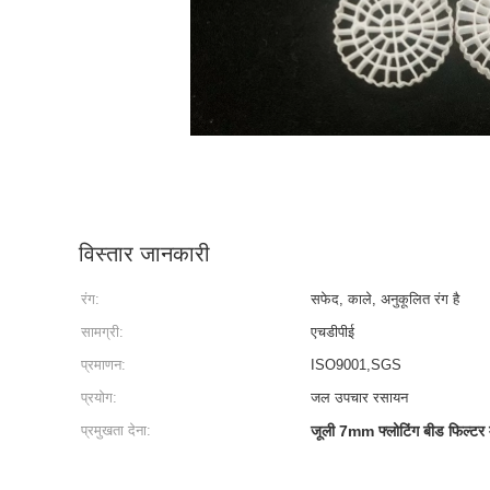
विस्तार जानकारी
रंग:
सफेद, काले, अनुकूलित रंग है
सामग्री:
एचडीपीई
प्रमाणन:
ISO9001,SGS
प्रयोग:
जल उपचार रसायन
प्रमुखता देना:
जूली 7mm फ्लोटिंग बीड फिल्टर 