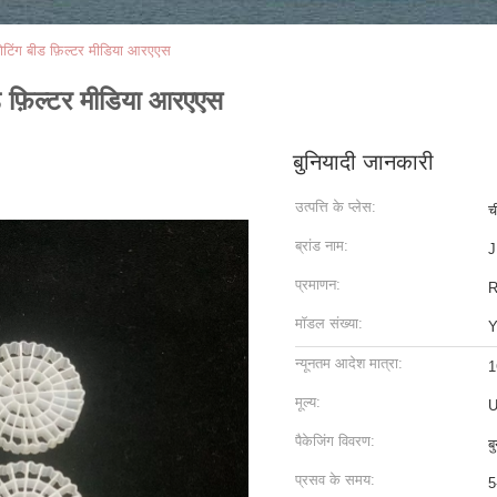
ोटिंग बीड फ़िल्टर मीडिया आरएएस
ड फ़िल्टर मीडिया आरएएस
बुनियादी जानकारी
उत्पत्ति के प्लेस:
च
ब्रांड नाम:
J
प्रमाणन:
मॉडल संख्या:
Y
न्यूनतम आदेश मात्रा:
1
मूल्य:
U
पैकेजिंग विवरण:
ब
प्रसव के समय:
5