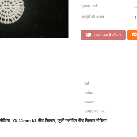
भुगतान शर्तें:
ए
आपूर्ति की क्षमता:
1
सबसे अच्छी कीमत
शर्त:
आवेदन:
आकार:
उत्पाद का नाम:
मीडिया
Y5 11mm k1 बीड फिल्टर
जूली फ्लोटिंग बीड फिल्टर मीडिया
,
,