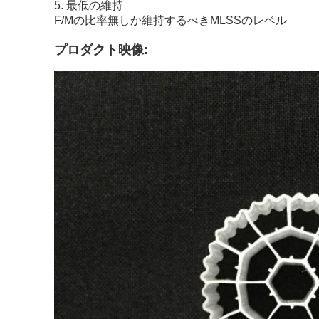
5. 最低の維持
F/Mの比率無しか維持するべきMLSSのレベル
プロダクト映像: