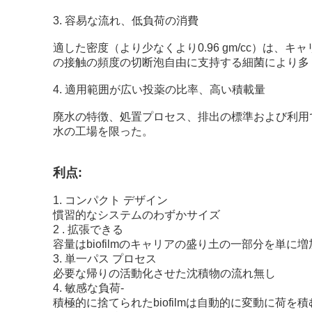
3. 容易な流れ、低負荷の消費
適した密度（より少なくより0.96 gm/cc）
の接触の頻度の切断泡自由に支持する細菌により多
4. 適用範囲が広い投薬の比率、高い積載量
廃水の特徴、処置プロセス、排出の標準および利用
水の工場を限った。
利点:
1. コンパクト デザイン
慣習的なシステムのわずかサイズ
2 . 拡張できる
容量はbiofilmのキャリアの盛り土の一部分を単
3. 単一パス プロセス
必要な帰りの活動化させた沈積物の流れ無し
4. 敏感な負荷-
積極的に捨てられたbiofilmは自動的に変動に荷を