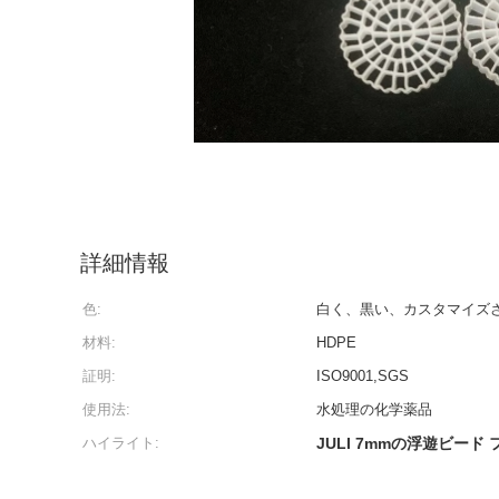
詳細情報
色:
白く、黒い、カスタマイズ
材料:
HDPE
証明:
ISO9001,SGS
使用法:
水処理の化学薬品
ハイライト:
JULI 7mmの浮遊ビード