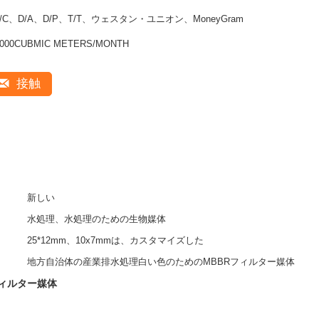
L/C、D/A、D/P、T/T、ウェスタン・ユニオン、MoneyGram
1000CUBMIC METERS/MONTH
接触
新しい
水処理、水処理のための生物媒体
25*12mm、10x7mmは、カスタマイズした
地方自治体の産業排水処理白い色のためのMBBRフィルター媒体
フィルター媒体