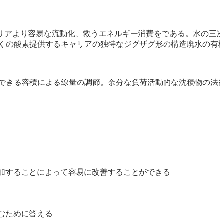
は、キャリアより容易な流動化、救うエネルギー消費をである。水
くの酸素提供するキャリアの独特なジグザグ形の構造廃水の有
できる容積による線量の調節。余分な負荷活動的な沈積物の法
に増加することによって容易に改善することができる
積むために答える