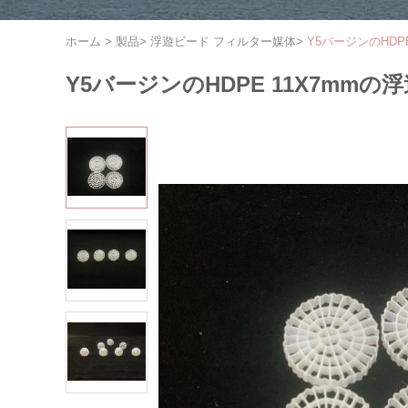
ホーム
>
製品
>
浮遊ビード フィルター媒体
>
Y5バージンのHDP
Y5バージンのHDPE 11X7mm