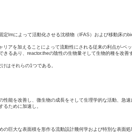
た固定lmによって活動化させる沈積物（IFAS）および移動床のbi
キャリアを加えることによって流動性にされる従来の利点が-ベ
るあり、reactor.theの陰性の生物量そして生物的種を
だけはそれらの1つである。
の性能を改善し、微生物の成長をそして生理学的な活動、急速
するために加速し。
めの巨大な表面積を形作る流動設計幾何学および特別な表面処