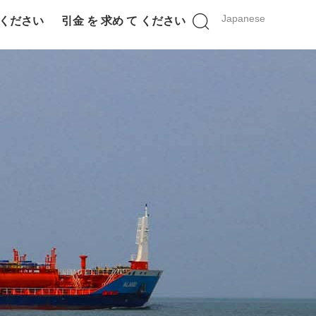
Japanese
 ください
引金 を 求め て ください