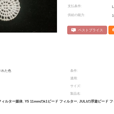
支払条件:
供給の能力:
ベストプライス
された色
条件:
適用:
サイズ:
製品名:
 フィルター媒体
Y5 11mmのk1ビード フィルター
JULIの浮遊ビード 
,
,