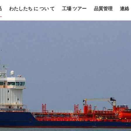
品
わたしたち に つい て
工場 ツアー
品質管理
連絡