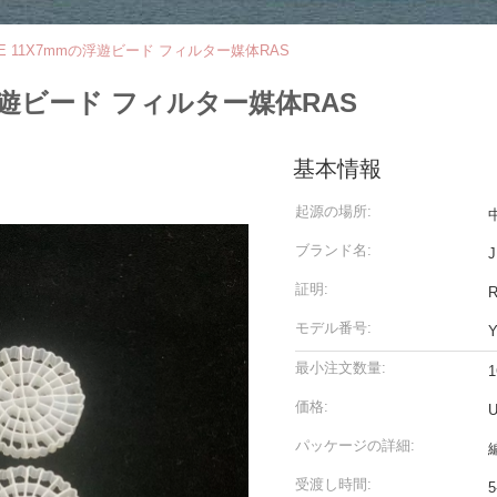
E 11X7mmの浮遊ビード フィルター媒体RAS
の浮遊ビード フィルター媒体RAS
基本情報
起源の場所:
ブランド名:
J
証明:
モデル番号:
Y
最小注文数量:
1
価格:
U
パッケージの詳細:
受渡し時間: