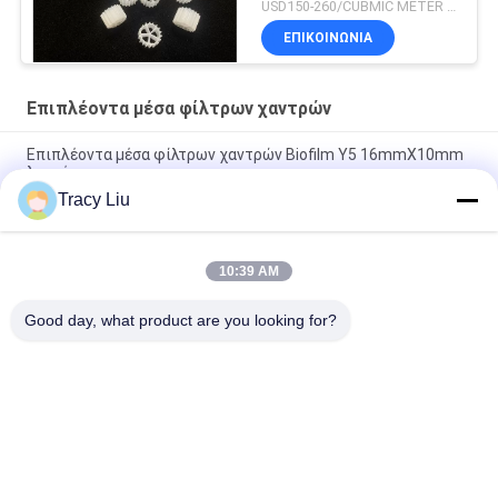
USD150-260/CUBMIC METER MOQ:1CubmicMeter
ΕΠΙΚΟΙΝΩΝΙΑ
Επιπλέοντα μέσα φίλτρων χαντρών
Επιπλέοντα μέσα φίλτρων χαντρών Biofilm Y5 16mmX10mm
λευκό
Tracy Liu
Άσπρα 0.96g/Cm3 κινούμενα μέσα φίλτρων κρεβατιών βιο για
το σύστημα Ras
10:39 AM
Καλλιεργήστε τα επιπλέοντα μέσα φίλτρων χαντρών Biofilm
PE05 900m2/m3
Good day, what product are you looking for?
Λαϊκή κατηγορία
Όλα
Mbbr Biofilter Μέσα
Mbbr Βιο Μέσα
Mbbr Μέσα 