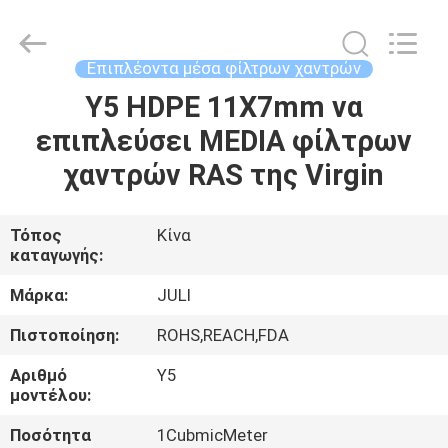
LuoX
Plastic
CO.,LTD.
All
Rights
Επιπλέοντα μέσα φίλτρων χαντρών
Reserved.
Developed
by
Y5 HDPE 11X7mm να
ΣΠΊΤΙ
ECER
επιπλεύσει MEDIA φίλτρων
ΠΡΟΪΌΝΤΑ
χαντρών RAS της Virgin
ΣΧΕΤΙΚΆ
Τόπος
Κίνα
καταγωγής:
ΜΕ
ΕΜΆΣ
Μάρκα:
JULI
Πιστοποίηση:
ROHS,REACH,FDA
ΕΠΙΣΚΕΨΉ
Αριθμό
Y5
ΕΡΓΟΣΤΑΣΊΟΥ
μοντέλου:
Ποσότητα
1CubmicMeter