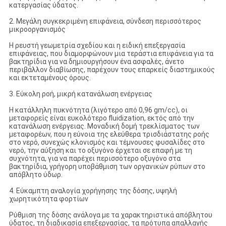
κατεργασίας ύδατος.
2. Μεγάλη συγκεκριμένη επιφάνεια, σύνδεση περισσότερος
μικροοργανισμός
Η ρευστή γεωμετρία σχεδίου και η ειδική επεξεργασία
επιφάνειας, που διαμορφώνουν μια τεράστια επιφάνεια για τα
βακτηρίδια για να δημιουργήσουν ένα ασφαλές, άνετο
περιβάλλον διαβίωσης, παρέχουν τους επαρκείς διαστημικούς
και εκτεταμένους όρους.
3. Εύκολη ροή, μικρή κατανάλωση ενέργειας
Η κατάλληλη πυκνότητα (λιγότερο από 0,96 gm/cc), οι
μεταφορείς είναι ευκολότερο fluidization, εκτός από την
κατανάλωση ενέργειας. Μοναδική δομή τρεκλίσματος των
μεταφορέων, που η εύνοια της ελεύθερα τρισδιάστατης ροής
στο νερό, συνεχώς κλονισμός και τέμνουσες φυσαλίδες στο
νερό, την αύξηση και το οξυγόνο έρχεται σε επαφή με τη
συχνότητα, για να παρέχει περισσότερο οξυγόνο στα
βακτηρίδια, γρήγορη υποβάθμιση των οργανικών ρύπων στο
απόβλητο ύδωρ.
4. Εύκαμπτη αναλογία χορήγησης της δόσης, υψηλή
χωρητικότητα φορτίων
Ρύθμιση της δόσης ανάλογα με τα χαρακτηριστικά απόβλητου
ύδατος, τη διαδικασία επεξεργασίας, τα πρότυπα απαλλαγής