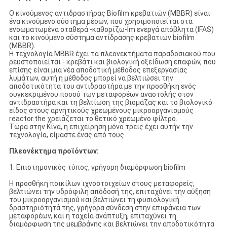
Ο κινούμενος αντιδραστήρας Biofilm κρεβατιών (MBBR) είναι
ένα κινούμενο σύστημα μέσων, που χρησιμοποιείται στα
ενσωματωμένα σταθερά -καθορίζω-lm ενεργά απόβλητα (IFAS)
και το κινούμενο σύστημα αντίδρασης κρεβατιών biofilm
(MBBR).
Η τεχνολογία MBBR έχει τα πλεονεκτήματα παραδοσιακού που
ρευστοποιείται - κρεβάτι και βιολογική οξείδωση επαφών, που
επίσης είναι μια νέα αποδοτική μέθοδος επεξεργασίας
λυμάτων, αυτή η μέθοδος μπορεί να βελτιώσει την
αποδοτικότητα του αντιδραστήρα με την προσθήκη ενός
συγκεκριμένου ποσού των μεταφορέων αναστολής στον
αντιδραστήρα και τη βελτίωση της βιομάζας και το βιολογικό
είδος στους αρνητικούς χρεωμένους μικροοργανισμούς
reactor.the χρειάζεται το θετικό χρεωμένο φίλτρο.
Τώρα στην Κίνα, η επιχείρηση μόνο τρεις έχει αυτήν την
τεχνολογία, είμαστε ένας από τους.
Πλεονέκτημα προϊόντων:
1. Επιστημονικός τύπος, γρήγορη διαμόρφωση biofilm
Η προσθήκη ποικίλων ιχνοστοιχείων στους μεταφορείς,
βελτιώνει την υδρόφιλη απόδοσή της, επιταχύνει την αύξηση
του μικροοργανισμού και βελτιώνει τη φυσιολογική
δραστηριότητά της, γρήγορα σύνδεση στην επιφάνεια των
μεταφορέων, και η ταχεία ανάπτυξη, επιταχύνει τη
διαμόρφωση της μεμβράνης και βελτιώνει την αποδοτικότητα