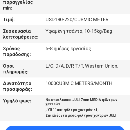
παραγγελίας
ΈΛΕΓΧΟΣ
min:
ΠΟΙΌΤΗΤΑΣ
Τιμή:
USD180-220/CUBMIC METER
ΕΠΙΚΟΙΝΩΝΉΣΤΕ
Συσκευασία
Υφαμένη τσάντα, 10-15kg/Bag
λεπτομέρειες:
ΜΑΖΊ
Χρόνος
5-8 ημέρες εργασίας
ΜΑΣ
παράδοσης:
Όροι
L/C, D/A, D/P, T/T, Western Union,
ΖΗΤΉΣΤΕ
πληρωμής:
ΜΙΑ
Δυνατότητα
1000CUBMIC METERS/MONTH
ΠΡΟΣΦΟΡΆ
προσφοράς:
Υψηλό φως:
Να επιπλεύσει JULI 7mm MEDIA φίλτρων
χαντρών
SITEMAP
,
,
Y5 11mm φίλτρο χαντρών k1
Επιπλέοντα μέσα φίλτρων χαντρών JULI
ΠΟΛΙΤΙΚΉ