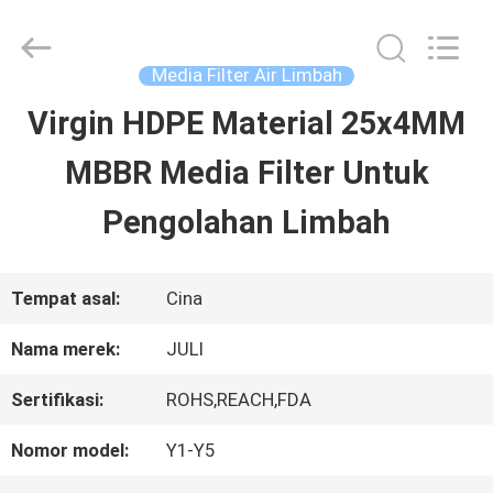
Tongxiang
LuoX
Plastic
CO.,LTD.
Media Filter Air Limbah
All
Rights
Virgin HDPE Material 25x4MM
RUMAH
Reserved.
Developed
by
MBBR Media Filter Untuk
ECER
PRODUK
Pengolahan Limbah
TENTANG
Tempat asal:
Cina
KAMI
Nama merek:
JULI
Sertifikasi:
ROHS,REACH,FDA
TUR
Nomor model:
Y1-Y5
PABRIK