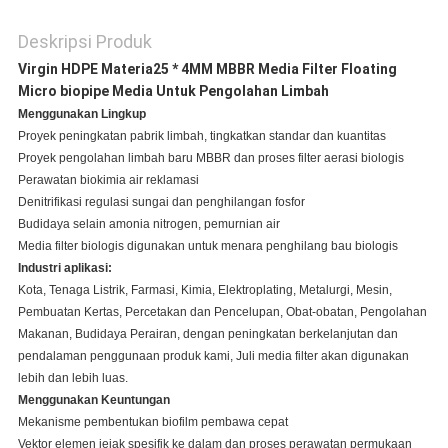
Deskripsi Produk
Virgin HDPE Materia25 * 4MM MBBR Media Filter Floating
Micro biopipe Media Untuk Pengolahan Limbah
Menggunakan Lingkup
Proyek peningkatan pabrik limbah, tingkatkan standar dan kuantitas
Proyek pengolahan limbah baru MBBR dan proses filter aerasi biologis
Perawatan biokimia air reklamasi
Denitrifikasi regulasi sungai dan penghilangan fosfor
Budidaya selain amonia nitrogen, pemurnian air
Media filter biologis digunakan untuk menara penghilang bau biologis
Industri aplikasi:
Kota, Tenaga Listrik, Farmasi, Kimia, Elektroplating, Metalurgi, Mesin,
Pembuatan Kertas, Percetakan dan Pencelupan, Obat-obatan, Pengolahan
Makanan, Budidaya Perairan, dengan peningkatan berkelanjutan dan
pendalaman penggunaan produk kami,
Juli
media filter akan digunakan
lebih dan lebih luas.
Menggunakan Keuntungan
Mekanisme pembentukan biofilm pembawa cepat
Vektor elemen jejak spesifik ke dalam dan proses perawatan permukaan