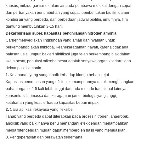
khusus, mikroorganisme dalam air pada pembawa melekat dengan cepat
dan perbanyakan pertumbuhan yang cepat, pembentukan biofilm dalam
kondisi air yang berbeda, dan perbedaan jadwal biofilm, umumnya, film
gantung membutuhkan 3-15 hari.
Dekarburisasi super, kapasitas penghilangan nitrogen amonia
Carrier menyediakan lingkungan yang aman dan nyaman untuk
perkembangbiakan mikroba, Keanekaragaman hayati, karena tidak ada
batasan usia lumpur, bakteri nitrifikasi juga telah berkembang biak dalam
skala besar, populasi mikroba besar adalah senyawa organik terlarut dan
dekomposisi amonia.
1.
Ketahanan yang sangat baik terhadap kinerja beban kejut
Kapasitas pemrosesan yang efisien, kemampuannya untuk menghilangkan
bahan organik 2-5 kali lebih tinggi daripada metode tradisional lainnya,
konsentrasi biomassa dan keragaman jamur biologis yang tinggi,
ketahanan yang kuat terhadap kapasitas beban impak
2.
Cara aplikasi rekayasa yang fleksibel
Tahap yang berbeda dapat diterapkan pada proses nitrogen, anaerobik,
anoksik yang baik, hanya perlu menangani efek dengan menambahkan
media filter dengan mudah dapat memperoleh hasil yang memuaskan.
3.
Pengoperasian dan perawatan sederhana