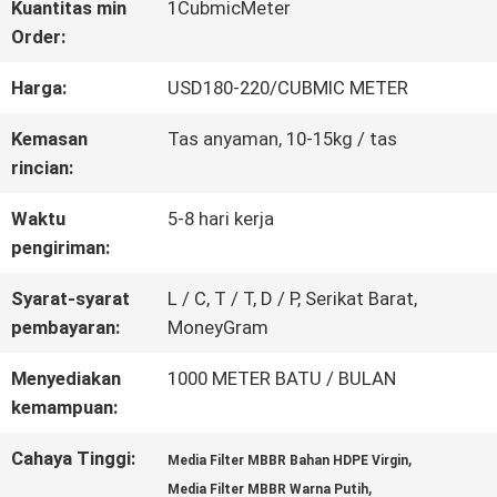
Kuantitas min
1CubmicMeter
Order:
KONTROL
Harga:
USD180-220/CUBMIC METER
KUALITAS
Kemasan
Tas anyaman, 10-15kg / tas
rincian:
HUBUNGI
Waktu
5-8 hari kerja
KAMI
pengiriman:
Syarat-syarat
L / C, T / T, D / P, Serikat Barat,
MINTA
pembayaran:
MoneyGram
KUTIPAN
Menyediakan
1000 METER BATU / BULAN
kemampuan:
SITEMAP
Cahaya Tinggi:
,
Media Filter MBBR Bahan HDPE Virgin
,
Media Filter MBBR Warna Putih