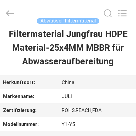
Tongxiang
LuoX
Plastic
CO.,LTD.
Abwasser-Filtermaterial
All
Rights
Filtermaterial Jungfrau HDPE
ZU
Reserved.
Developed
by
Material-25x4MM MBBR für
HAUSE
ECER
Abwasseraufbereitung
PRODUKTE
Herkunftsort:
China
ÜBER
Markenname:
JULI
UNS
Zertifizierung:
ROHS,REACH,FDA
Modellnummer:
Y1-Y5
WERKSBESICHTIGUNG