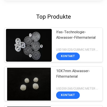
Top Produkte
Ifas-Technologie-
Abwasser-Filtermaterial
USD180-220/CUBMIC METER MOQ:1CubmicMeter
KONTAKT
10X7mm Abwasser-
Filtermaterial
USD200-260/CUBMIC METER MOQ:1CubmicMeter
KONTAKT