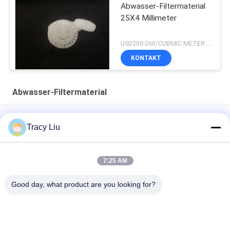
Abwasser-Filtermaterial
25X4 Millimeter
USD200-260/CUBMIC METER MOQ:1CubmicMeter
KONTAKT
Abwasser-Filtermaterial
HDPE 19 Abwasser-Filtermaterial der Raum-MBBR 25X10mm
Tracy Liu
1000 Plastikmedien M2/M3 für Abwasserbehandlungs-FAS
Ausrüstung
7:25 AM
Weißes 25X4mm Abwasser-Filtermaterial-
Good day, what product are you looking for?
Strangpressverfahren
Beliebte Kategorien
Alle