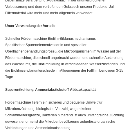
Lebensmittelverarbeitung, Aquakultur, mit der ununterbrochenen
Verbesserung und dem vertiefenden Gebrauch unserer Produkte,
Juli
Filtermaterial wird mehr und mehr allgemein verwendet.
Unter Verwendung der Vorteile
Schneller Fördermaschine Biofilm-Bildungsmechanismus
Spezifischer Spurenelementvektor in und spezieller
Oberflächenbehandlungsprozeß, die Mikroorganismen im Wasser auf der
Fördermaschine, die schnell angebracht werden und schneller Ausbreitung
des Wachstums, die Biofilmbildung in verschiedenen Wasserzuständen und
die Biofilmzeitplanunterschiede im Allgemeinen der Fallfilm benötigen 3-15
Tage.
Superentkohlung, Ammoniakstickstoff-Abbaukapazität
Fördermaschine liefern ein sicheres und bequeme Umwelt für
Mikrobenzüchtung, biologische Vielzahl, wegen keiner
SchlammAltersgrenze, Bakterien nitrierend ist auch umfangreiche Züchtung
gewesen, enorme ist die Mikrobenbevölkerung aufgelöste organische
Verbindungen und Ammoniakaufspaltung.