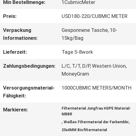
Min Bestellmenge:
1CubmicMeter
QUALITÄTSKONTROLLE
Preis:
USD180-220/CUBMIC METER
Verpackung
Gesponnene Tasche, 10-
KONTAKT
Informationen:
15kg/Bag
MIT
Lieferzeit:
Tage 5-8work
UNS
Zahlungsbedingungen:
L/C, T/T, D/P, Western Union,
MoneyGram
BITTE UM
Versorgungsmaterial-
1000CUBMIC METERS/MONTH
Fähigkeit:
EIN
Filtermaterial Jungfrau HDPE Material-
Markieren:
ANGEBOT
MBBR
,
,
Weißes Filtermaterial der Farbembbr
25x4MM Biofiltermaterial