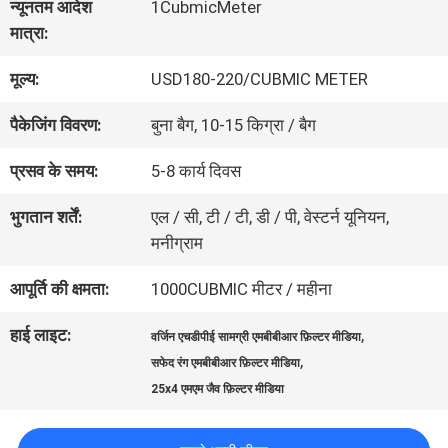
न्यूनतम आदेश
1CubmicMeter
का
मात्रा:
दौरा
मूल्य:
USD180-220/CUBMIC METER
पैकेजिंग विवरण:
बुना बैग, 10-15 किग्रा / बैग
गुणवत्ता
प्रसव के समय:
5-8 कार्य दिवस
नियंत्रण
भुगतान शर्तें:
एल / सी, टी / टी, डी / पी, वेस्टर्न यूनियन,
मनीग्राम
हमसे
आपूर्ति की क्षमता:
1000CUBMIC मीटर / महीना
संपर्क
हाई लाइट:
,
वर्जिन एचडीपीई सामग्री एमबीबीआर फ़िल्टर मीडिया
करें
,
सफेद रंग एमबीबीआर फ़िल्टर मीडिया
25x4 एमएम जैव फ़िल्टर मीडिया
बोली