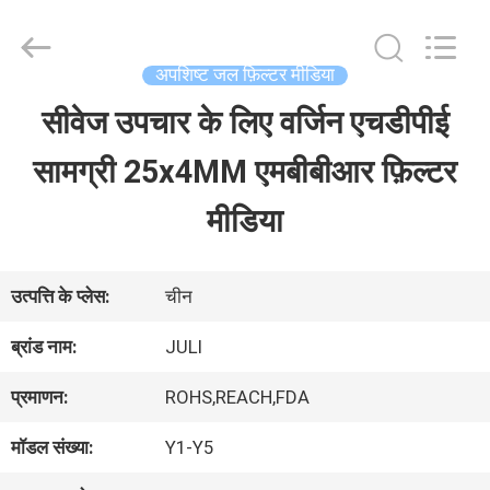
Tongxiang
LuoX
Plastic
CO.,LTD.
अपशिष्ट जल फ़िल्टर मीडिया
All
Rights
सीवेज उपचार के लिए वर्जिन एचडीपीई
घर
Reserved.
Developed
by
सामग्री 25x4MM एमबीबीआर फ़िल्टर
ECER
उत्पाद
मीडिया
हमारे
उत्पत्ति के प्लेस:
चीन
बारे
ब्रांड नाम:
JULI
में
प्रमाणन:
ROHS,REACH,FDA
मॉडल संख्या:
Y1-Y5
कारखाने