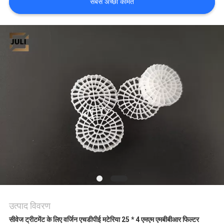
सबसे अच्छी कीमत
मांगें
साइटमैप
गोपनीयता
नीति
उत्पाद विवरण
सीवेज ट्रीटमेंट के लिए वर्जिन एचडीपीई मटेरिया 25 * 4 एमएम एमबीबीआर फिल्टर