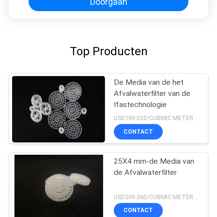
Doorgaan
Top Producten
De Media van de het
Afvalwaterfilter van de
Ifastechnologie
USD180-220/CUBMIC METER MOQ:1CubmicMeter
CONTACT
25X4 mm-de Media van
de Afvalwaterfilter
USD200-260/CUBMIC METER MOQ:1CubmicMeter
CONTACT