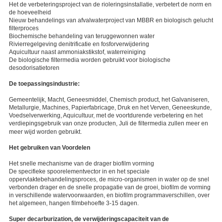
Het de verbeteringsproject van de rioleringsinstallatie, verbetert de norm en
de hoeveelheid
Nieuw behandelings van afvalwaterproject van MBBR en biologisch gelucht
filterproces
Biochemische behandeling van teruggewonnen water
Rivierregelgeving denitrificatie en fosforverwijdering
Aquicultuur naast ammoniakstikstof, waterreiniging
De biologische filtermedia worden gebruikt voor biologische
desodorisatietoren
De toepassingsindustrie:
Gemeentelijk, Macht, Geneesmiddel, Chemisch product, het Galvaniseren,
Metallurgie, Machines, Papierfabricage, Druk en het Verven, Geneeskunde,
Voedselverwerking, Aquicultuur, met de voortdurende verbetering en het
verdiepingsgebruik van onze producten,
Juli
de filtermedia zullen meer en
meer wijd worden gebruikt.
Het gebruiken van Voordelen
Het snelle mechanisme van de drager biofilm vorming
De specifieke spoorelementvector in en het speciale
oppervlaktebehandelingsproces, de micro-organismen in water op de snel
verbonden drager en de snelle propagatie van de groei, biofilm de vorming
in verschillende watervoorwaarden, en biofilm programmaverschillen, over
het algemeen, hangen filmbehoefte 3-15 dagen.
Super decarburization, de verwijderingscapaciteit van de