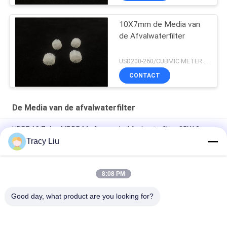
10X7mm de Media van
de Afvalwaterfilter
USD200-260/CUBMIC METER MOQ:1CubmicMeter
CONTACT
De Media van de afvalwaterfilter
HDPE 19 Zalen MBBR Media van de Afvalwaterfilter 25X10mm
Tracy Liu
1000 Plastic Media van M2/M3 voor
Waterzuiveringsinstallatiefas Materiaal
8:08 PM
Het witte 25X4mm de Media van de Afvalwaterfilter Uitdrijving
Vormen
Good day, what product are you looking for?
populaire categorieën
Alle