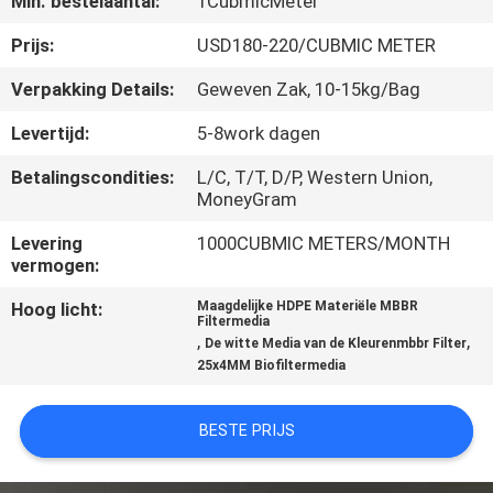
Min. bestelaantal:
1CubmicMeter
NEEM
CONTACT
Prijs:
USD180-220/CUBMIC METER
MET
Verpakking Details:
Geweven Zak, 10-15kg/Bag
ONS
Levertijd:
5-8work dagen
OP
Betalingscondities:
L/C, T/T, D/P, Western Union,
MoneyGram
VRAAG
Levering
1000CUBMIC METERS/MONTH
EEN
vermogen:
OFFERTE
Hoog licht:
Maagdelijke HDPE Materiële MBBR
Filtermedia
,
,
De witte Media van de Kleurenmbbr Filter
25x4MM Biofiltermedia
SITEMAP
BESTE PRIJS
PRIVACYBELEID