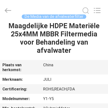
LuoX
Plastic
CO.,LTD.
All
Rights
De Media van de afvalwaterfilter
Reserved.
Developed
by
Maagdelijke HDPE Materiële
THUIS
ECER
25x4MM MBBR Filtermedia
PRODUCTEN
voor Behandeling van
afvalwater
OVER
ONS
Plaats van
China
herkomst:
FABRIEKSTOCHT
Merknaam:
JULI
Certificering:
ROHS,REACH,FDA
KWALITEITSCONTROLE
Modelnummer:
Y1-Y5