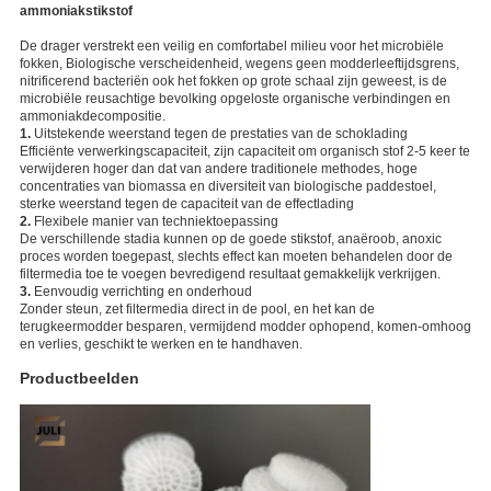
ammoniakstikstof
De drager verstrekt een veilig en comfortabel milieu voor het microbiële
fokken, Biologische verscheidenheid, wegens geen modderleeftijdsgrens,
nitrificerend bacteriën ook het fokken op grote schaal zijn geweest, is de
microbiële reusachtige bevolking opgeloste organische verbindingen en
ammoniakdecompositie.
1.
Uitstekende weerstand tegen de prestaties van de schoklading
Efficiënte verwerkingscapaciteit, zijn capaciteit om organisch stof 2-5 keer te
verwijderen hoger dan dat van andere traditionele methodes, hoge
concentraties van biomassa en diversiteit van biologische paddestoel,
sterke weerstand tegen de capaciteit van de effectlading
2.
Flexibele manier van techniektoepassing
De verschillende stadia kunnen op de goede stikstof, anaëroob, anoxic
proces worden toegepast, slechts effect kan moeten behandelen door de
filtermedia toe te voegen bevredigend resultaat gemakkelijk verkrijgen.
3.
Eenvoudig verrichting en onderhoud
Zonder steun, zet filtermedia direct in de pool, en het kan de
terugkeermodder besparen, vermijdend modder ophopend, komen-omhoog
en verlies, geschikt te werken en te handhaven.
Productbeelden