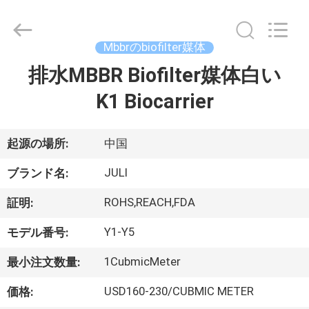
2021
-
2026
Tongxiang
LuoX
Mbbrのbiofilter媒体
Plastic
CO.,LTD.
All
排水MBBR Biofilter媒体白い
家
Rights
Reserved.
Developed
K1 Biocarrier
へ
by
ECER
起源の場所:
中国
製
JULI
品
ブランド名:
ROHS,REACH,FDA
証明:
わ
Y1-Y5
モデル番号:
た
1CubmicMeter
最小注文数量:
し
USD160-230/CUBMIC METER
価格: