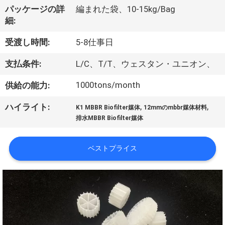
た
パッケージの詳
編まれた袋、10-15kg/Bag
ち
細:
に
受渡し時間:
5-8仕事日
つ
支払条件:
L/C、T/T、ウェスタン・ユニオン、
い
1000tons/month
供給の能力:
て
,
,
ハイライト:
K1 MBBR Biofilter媒体
12mmのmbbr媒体材料
排水MBBR Biofilter媒体
工
ベストプライス
場
ツ
ア
ー