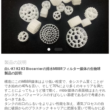
品
質
管
理
連
製品の説明
絡
白いK1 K2 K3 Biocarrierの排水MBBRフィルター媒体の生物球
製品の説明:
く
構造にこのMBBR媒体はより低い程度で、全システム置くことが
でき始めの40%を言い、そして70%により多くのキャリアを満た
だ
すことによってちょうど後で動く。mbbr媒体の表面積はまたそれ
がシステム パフォーマンスのすばらしい基礎であるので考慮され
さ
るべきである。
タンクの出口のふるいをよりよい性能を加え、通気プロセスの自
い
由に破損からのプラスチック キャリアに把握を置いて明らかに必