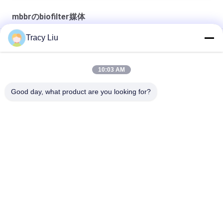
mbbrのbiofilter媒体
Tracy Liu
16x10mm 6つの部屋MBBR Biofilter媒体の廃水のクリーニング
25X4mmの水産養殖生物フィルター池の表面積
10:03 AM
極度の脱炭MBBR Biofilter媒体のバージンのHDPE
Good day, what product are you looking for?
人気カテゴリ
すべて
Mbbrのbiofilter媒体
Mbbrの生物媒体
Mbbrフィルター媒体
Mbbrのキャリア媒体
HDPEフィルター媒
廃水フィルター媒体
体