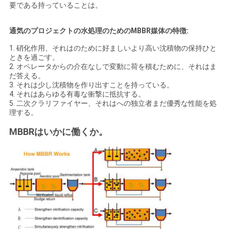
要である持っていることは。
引
通気のプロジェクトの水処理のためのMBBR媒体の特徴:
1. 硝化作用、それはのために好ましいより高い沈積物の保持ひと
金
ときを過ごす。
2. オペレータからの介在なしで変動に荷を積むために、それはま
を
だ答える。
3. それは少し沈積物を作り出すことを持っている。
求
4. それはあらゆる有毒な衝撃に抵抗する。
5. 二次クラリファイヤー、それはへの独立者まだ優秀な性能を処
め
理する。
て
MBBRはいかに働くか。
く
だ
さ
い