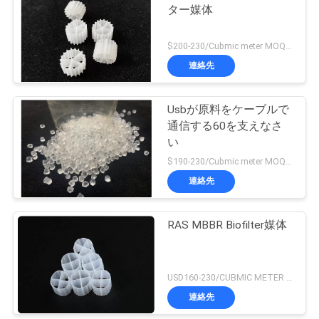
ター媒体
シ
ー
$200-230/Cubmic meter MOQ:1CubmicMeter
連絡先
Usbが原料をケーブルで
通信する60を支えなさ
い
$190-230/Cubmic meter MOQ:1CubmicMeter
連絡先
RAS MBBR Biofilter媒体
USD160-230/CUBMIC METER MOQ:1CubmicMeter
連絡先