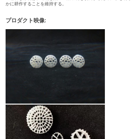
かに耕作することを維持する。
地
プロダクト映像:
図
プ
ラ
イ
バ
シ
ー
ポ
リ