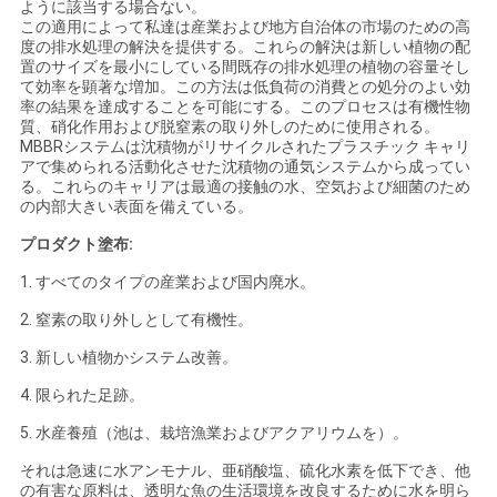
ように該当する場合ない。
この適用によって私達は産業および地方自治体の市場のための高
度の排水処理の解決を提供する。これらの解決は新しい植物の配
引
置のサイズを最小にしている間既存の排水処理の植物の容量そし
て効率を顕著な増加。この方法は低負荷の消費との処分のよい効
金
率の結果を達成することを可能にする。このプロセスは有機性物
質、硝化作用および脱窒素の取り外しのために使用される。
MBBRシステムは沈積物がリサイクルされたプラスチック キャリ
を
アで集められる活動化させた沈積物の通気システムから成ってい
る。これらのキャリアは最適の接触の水、空気および細菌のため
求
の内部大きい表面を備えている。
め
プロダクト塗布:
1. すべてのタイプの産業および国内廃水。
て
2. 窒素の取り外しとして有機性。
く
3. 新しい植物かシステム改善。
だ
4. 限られた足跡。
さ
5. 水産養殖（池は、栽培漁業およびアクアリウムを）。
い
それは急速に水アンモナル、亜硝酸塩、硫化水素を低下でき、他
の有害な原料は、透明な魚の生活環境を改良するために水を明ら