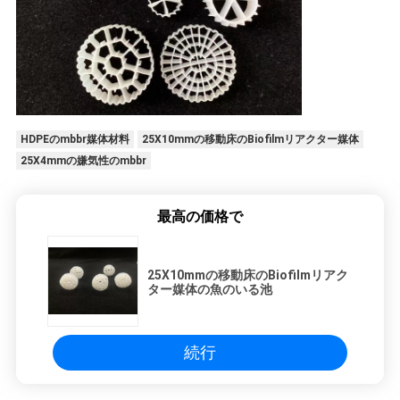
シ
ー
HDPEのmbbr媒体材料
25X10mmの移動床のBiofilmリアクター媒体
25X4mmの嫌気性のmbbr
最高の価格で
25X10mmの移動床のBiofilmリアク
ター媒体の魚のいる池
続行