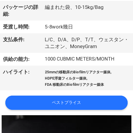
た
パッケージの詳
編まれた袋、10-15kg/Bag
ち
細:
に
受渡し時間:
5-8work幾日
つ
支払条件:
L/C、D/A、D/P、T/T、ウェスタン・
い
ユニオン、MoneyGram
て
1000 CUBMIC METERS/MONTH
供給の能力:
,
ハイライト:
25mmの移動床のBiofilmリアクター媒体
,
工
HDPE浮遊フィルター媒体
FDA 移動床のBiofilmリアクター媒体
場
ツ
ベストプライス
ア
ー