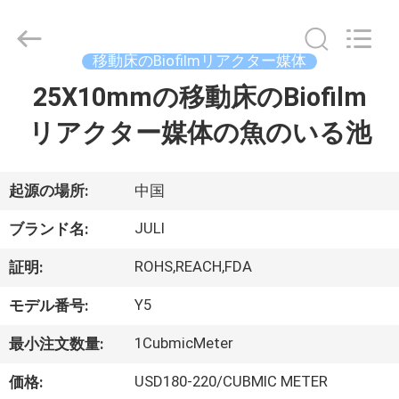
2021
-
2026
Tongxiang
LuoX
移動床のBiofilmリアクター媒体
Plastic
CO.,LTD.
All
25X10mmの移動床のBiofilm
家
Rights
Reserved.
Developed
リアクター媒体の魚のいる池
へ
by
ECER
製
起源の場所:
中国
品
JULI
ブランド名:
ROHS,REACH,FDA
証明:
わ
Y5
モデル番号:
た
1CubmicMeter
最小注文数量:
し
USD180-220/CUBMIC METER
価格: