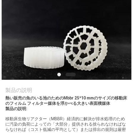
品
質
管
理
連
絡
製品の説明
く
熱い販売の魚のいる池のためのMbbr 25*10 mmのサイズの移動床
のフィルム フィルター媒体を浮かべる大きい表面積媒体
だ
製品の説明:
さ
移動床生物リアクター（MBBR）経済的に解決が排水処理のため
に汚染の負荷によっての「大部分」提供される捨られなければな
い
らなければ（コスト低減の平均として）または排出の規則は厳密