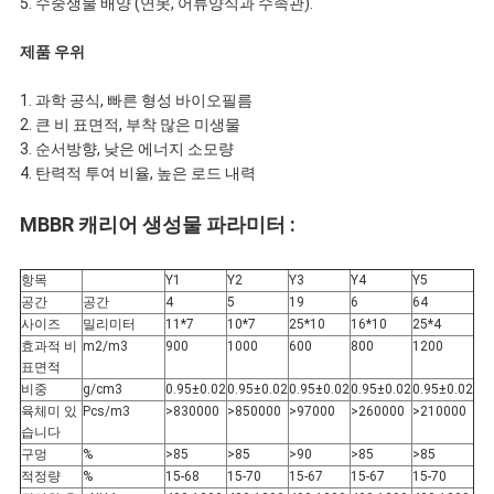
5. 수중생물 배양 (연못, 어류양식과 수족관).
트
제품 우위
맵
1. 과학 공식, 빠른 형성 바이오필름
2. 큰 비 표면적, 부착 많은 미생물
개
3. 순서방향, 낮은 에너지 소모량
4. 탄력적 투여 비율, 높은 로드 내력
인
MBBR 캐리어 생성물 파라미터 :
정
항목
Y1
Y2
Y3
Y4
Y5
보
공간
공간
4
5
19
6
64
사이즈
밀리미터
11*7
10*7
25*10
16*10
25*4
보
효과적 비
m2/m3
900
1000
600
800
1200
표면적
호
비중
g/cm3
0.95±0.02
0.95±0.02
0.95±0.02
0.95±0.02
0.95±0.02
육체미 있
Pcs/m3
>830000
>850000
>97000
>260000
>210000
습니다
정
구멍
%
>85
>85
>90
>85
>85
적정량
%
15-68
15-70
15-67
15-67
15-70