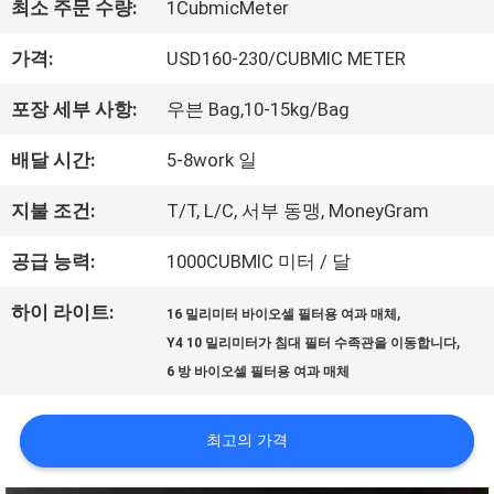
최소 주문 수량:
1CubmicMeter
한
가격:
USD160-230/CUBMIC METER
것
포장 세부 사항:
우븐 Bag,10-15kg/Bag
배달 시간:
5-8work 일
공
지불 조건:
T/T, L/C, 서부 동맹, MoneyGram
장
공급 능력:
1000CUBMIC 미터 / 달
투
하이 라이트:
,
어
16 밀리미터 바이오셀 필터용 여과 매체
,
Y4 10 밀리미터가 침대 필터 수족관을 이동합니다
6 방 바이오셀 필터용 여과 매체
품
최고의 가격
질