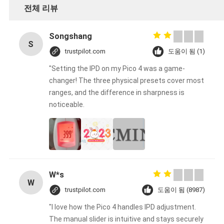
전체 리뷰
Songshang
S
trustpilot.com
도움이 됨 (1)
"Setting the IPD on my Pico 4 was a game-
changer! The three physical presets cover most
ranges, and the difference in sharpness is
noticeable.
W*s
W
trustpilot.com
도움이 됨 (8987)
"I love how the Pico 4 handles IPD adjustment.
The manual slider is intuitive and stays securely