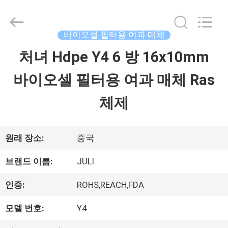
Copyright
©
2021
-
바이오셀 필터용 여과 매체
2025
Tongxiang
처녀 Hdpe Y4 6 방 16x10mm
집
LuoX
Plastic
바이오셀 필터용 여과 매체 Ras
CO.,LTD.
All
제
Rights
체제
Reserved.
Developed
품
by
ECER
원래 장소:
중국
우
브랜드 이름:
JULI
리
인증:
ROHS,REACH,FDA
에
모델 번호:
Y4
관