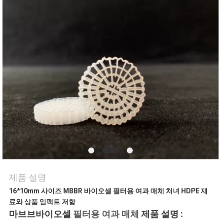
관
리
저
희
와
연
락
제품 설명
인
16*10mm 사이즈 MBBR 바이오셀 필터용 여과 매체 처녀 HDPE 재
료와 상품 임팩트 저항
용
마브브바이오셀
필터용 여과 매체
제품 설명 :