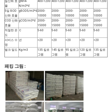
책
질산화 효
gNH4-
400-1200
400-1200
400-1200
400-1200
400-1200
율
N/m3*d
5일 BOD
gBOD5/m3*d
2000-
2000-
2000-
2000-
2000-
산화 효율
10000
10000
10000
10000
10000
COD 산화
gCOD/m3*d
2000-
2000-
2000-
2000-
2000-
효율
15000
15000
15000
15000
15000
적절한 온
Ｃ
5-60
5-60
5-60
5-60
5-60
도
서비스 수
년
>20
>20
>20
>20
>20
명
벌크 밀도
Kg/m3
135 킬로
145 킬로
95 킬로그
120 킬로
135 킬로
그램
그램
램
그램
그램
패킹 그림 :