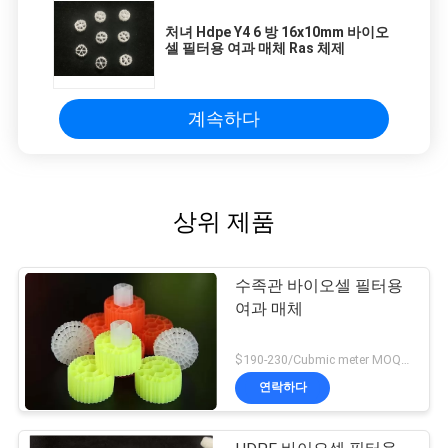
처녀 Hdpe Y4 6 방 16x10mm 바이오
셀 필터용 여과 매체 Ras 체제
계속하다
상위 제품
수족관 바이오셀 필터용
여과 매체
$190-230/Cubmic meter MOQ:1CubmicMeter
연락하다