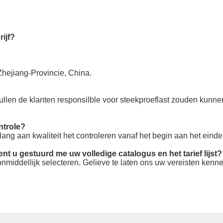
rijf?
Zhejiang-Provincie, China.
ullen de klanten responsilble voor steekproeflast zouden kunn
ntrole?
 belang aan kwaliteit het controleren vanaf het begin aan het einde
ent u gestuurd me uw volledige catalogus en het tarief lijst?
middellijk selecteren. Gelieve te laten ons uw vereisten kennen