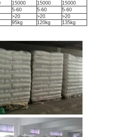
0
15000
15000
15000
5-60
5-60
5-60
>20
>20
>20
g
95kg
120kg
135kg