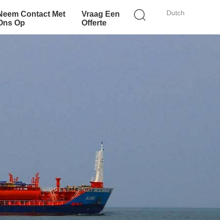
Dutch
Neem Contact Met
Vraag Een
Ons Op
Offerte