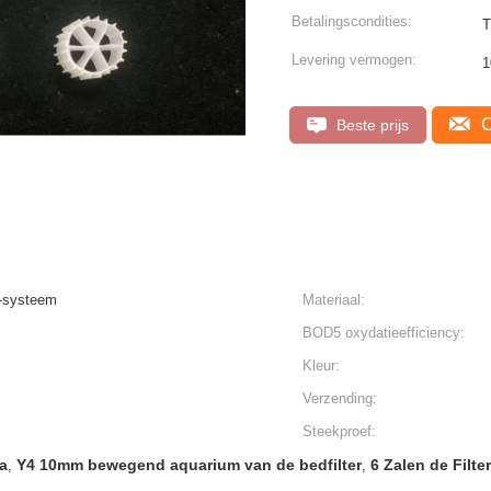
Betalingscondities:
T
Levering vermogen:
C
Beste prijs
-systeem
Materiaal:
BOD5 oxydatieefficiency:
Kleur:
Verzending:
Steekproef:
a
Y4 10mm bewegend aquarium van de bedfilter
6 Zalen de Filte
,
,