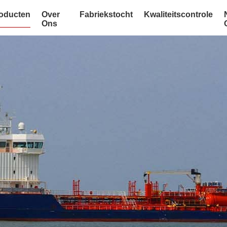
oducten
Over
Fabriekstocht
Kwaliteitscontrole
Ons