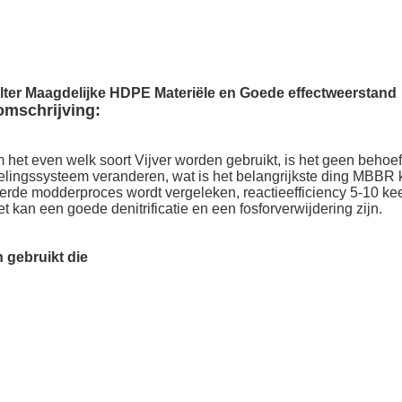
lter Maagdelijke HDPE Materiële en Goede effectweerstand
mschrijving:
et even welk soort Vijver worden gebruikt, is het geen behoefte
ingssysteem veranderen, wat is het belangrijkste ding MBBR kan
eerde modderproces wordt vergeleken, reactieefficiency 5-10 kee
 het kan een goede denitrificatie en een fosforverwijdering zijn.
 gebruikt die