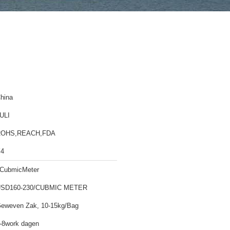
hina
ULI
ROHS,REACH,FDA
4
CubmicMeter
SD160-230/CUBMIC METER
eweven Zak, 10-15kg/Bag
-8work dagen