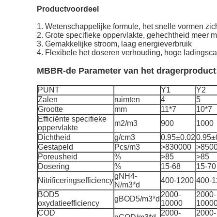
Productvoordeel
1. Wetenschappelijke formule, het snelle vormen zich
2. Grote specifieke oppervlakte, gehechtheid meer 
3. Gemakkelijke stroom, laag energieverbruik
4. Flexibele het doseren verhouding, hoge ladingsca
MBBR-de Parameter van het dragerproduct
PUNT
Y1
Y2
Zalen
ruimten
4
5
Grootte
mm
11*7
10*7
Efficiënte specifieke
m2/m3
900
1000
oppervlakte
Dichtheid
g/cm3
0.95±0.02
0.95±
Gestapeld
Pcs/m3
>830000
>850
Poreusheid
%
>85
>85
Dosering
%
15-68
15-70
gNH4-
Nitrificeringsefficiency
400-1200
400-1
N/m3*d
BOD5
2000-
2000-
gBOD5/m3*d
oxydatieefficiency
10000
1000
COD
2000-
2000-