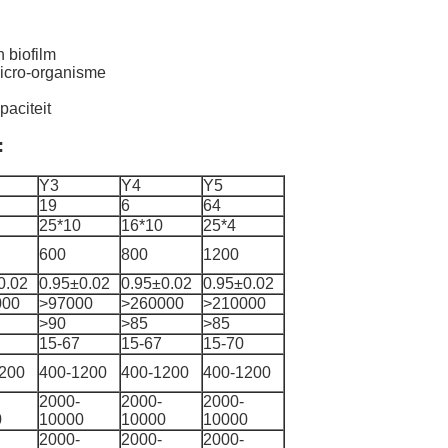
 biofilm
micro-organisme
paciteit
:
Y3
Y4
Y5
19
6
64
25*10
16*10
25*4
600
800
1200
0.02
0.95±0.02
0.95±0.02
0.95±0.02
000
>97000
>260000
>210000
>90
>85
>85
15-67
15-67
15-70
200
400-1200
400-1200
400-1200
2000-
2000-
2000-
0
10000
10000
10000
2000-
2000-
2000-