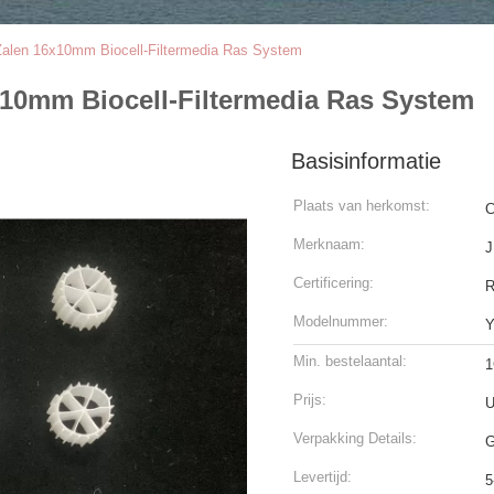
Zalen 16x10mm Biocell-Filtermedia Ras System
x10mm Biocell-Filtermedia Ras System
Basisinformatie
Plaats van herkomst:
C
Merknaam:
J
Certificering:
Modelnummer:
Y
Min. bestelaantal:
1
Prijs:
U
Verpakking Details:
G
Levertijd:
5