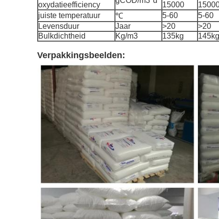
gCOD/m3*d
oxydatieefficiency
15000
1500
juiste temperatuur
5-60
5-60
℃
Levensduur
Jaar
>20
>20
Bulkdichtheid
Kg/m3
135kg
145k
Verpakkingsbeelden: