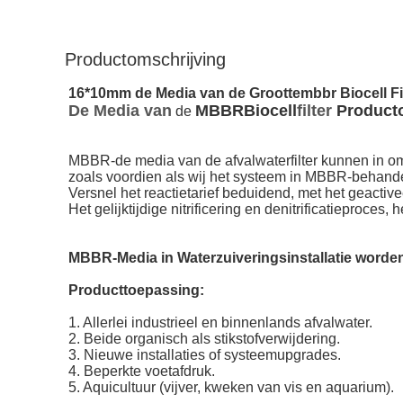
Productomschrijving
16*10mm de Media van de Groottembbr Biocell Fi
De Media van
MBBRBiocell
filter
Producto
de
MBBR-de media van de afvalwaterfilter kunnen in om h
zoals voordien als wij het systeem in MBBR-behandel
Versnel het reactietarief beduidend, met het geactiv
Het gelijktijdige nitrificering en denitrificatieproces,
MBBR-Media in Waterzuiveringsinstallatie worden
Producttoepassing:
1. Allerlei industrieel en binnenlands afvalwater.
2. Beide organisch als stikstofverwijdering.
3. Nieuwe installaties of systeemupgrades.
4. Beperkte voetafdruk.
5. Aquicultuur (vijver, kweken van vis en aquarium).