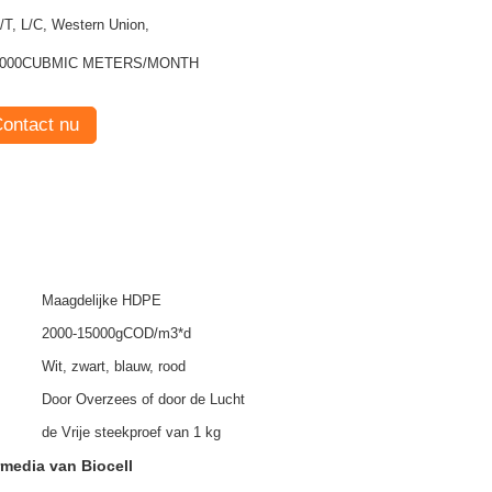
/T, L/C, Western Union,
1000CUBMIC METERS/MONTH
ontact nu
Maagdelijke HDPE
2000-15000gCOD/m3*d
Wit, zwart, blauw, rood
Door Overzees of door de Lucht
de Vrije steekproef van 1 kg
rmedia van Biocell