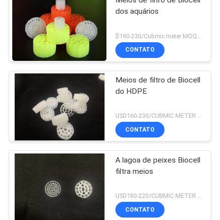
dos aquários
$190-230/Cubmic meter MOQ:1CubmicMeter
CONTATO
Meios de filtro de Biocell
do HDPE
USD160-230/CUBMIC METER MOQ:1CubmicMeter
CONTATO
A lagoa de peixes Biocell
filtra meios
USD180-220/CUBMIC METER MOQ:1CubmicMeter
CONTATO