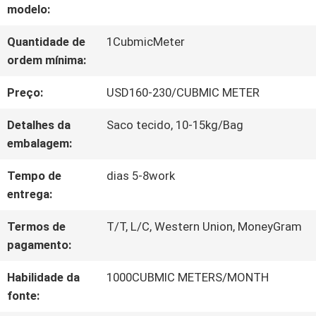
modelo:
À
Quantidade de
1CubmicMeter
FÁBRICA
ordem mínima:
Preço:
USD160-230/CUBMIC METER
CONTROLE
Detalhes da
Saco tecido, 10-15kg/Bag
DE
embalagem:
QUALIDADE
Tempo de
dias 5-8work
entrega:
CONTACTE-
Termos de
T/T, L/C, Western Union, MoneyGram
NOS
pagamento:
Habilidade da
1000CUBMIC METERS/MONTH
fonte:
SOLICITE UM