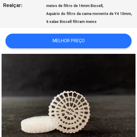
Realçar:
,
ORÇAMENTO
meios de filtro de 16mm Biocell
,
Aquário do filtro da cama movente de Y4 10mm
6 salas Biocell filtram meios
MAPA
MELHOR PREÇO
DO
SITE
POLÍTICA
DE
PRIVACIDADE