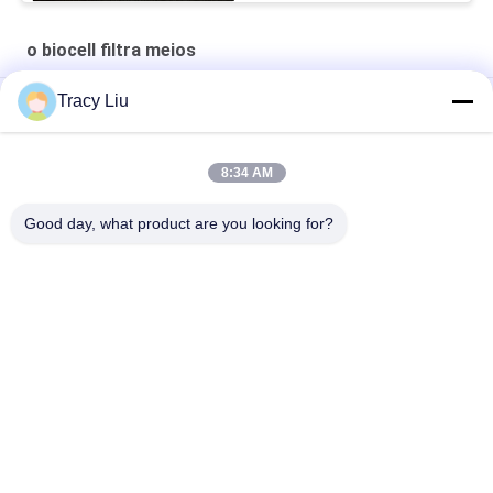
o biocell filtra meios
Tracy Liu
meios de filtro Ras Fishery Aquaculture de 25X4mm Biocell
Aquário biológico FDA do filtro da lagoa de peixes Y5 25X4mm
8:34 AM
Y3 K1 25X10mm fluidificou o filtro RAS System da cama
Good day, what product are you looking for?
movente
Categorias populares
Todos
Meios Do Biofilter 
Bio Meios Do Mbbr
Do Mbbr
Meios De Filtro De 
Meios Do Portador 
Mbbr
Do Mbbr