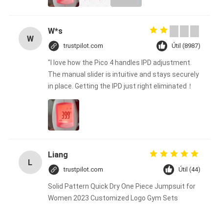
W*s
W
trustpilot.com
Útil (8987)
"I love how the Pico 4 handles IPD adjustment.
The manual slider is intuitive and stays securely
in place. Getting the IPD just right eliminated！
Liang
L
trustpilot.com
Útil (44)
Solid Pattern Quick Dry One Piece Jumpsuit for
Women 2023 Customized Logo Gym Sets