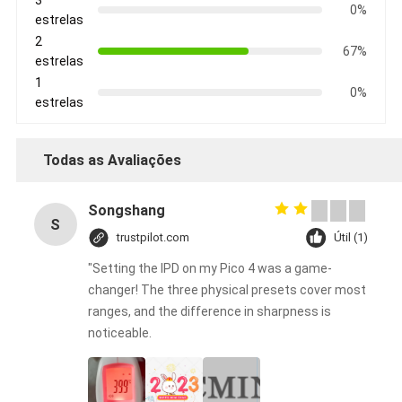
3
0%
estrelas
2
67%
estrelas
1
0%
estrelas
Todas as Avaliações
Songshang
S
trustpilot.com
Útil (1)
"Setting the IPD on my Pico 4 was a game-
changer! The three physical presets cover most
ranges, and the difference in sharpness is
noticeable.