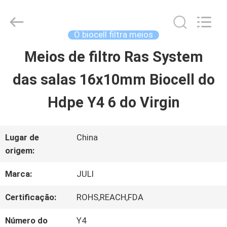
2025
Tongxiang
LuoX
Plastic
O biocell filtra meios
CO.,LTD.
All
Meios de filtro Ras System
PARA
Rights
Reserved.
Developed
das salas 16x10mm Biocell do
CASA
by
ECER
Hdpe Y4 6 do Virgin
PRODUTOS
Lugar de
China
origem:
SOBRE
Marca:
JULI
NÓS
Certificação:
ROHS,REACH,FDA
VISITA
Número do
Y4