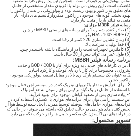
تماس بیولوژیکی برخوردار است ، همچنین این یک روش کارآمد تصفیه
فاضلاب است ، این روش می تواند با افزودن مقدار مشخصی از حامل
های تعلیق به راکتور و بهبود زیست توده و بیولوژیکی ، راندمان راکتور را
بهبود بخشد. گونه های موجود در راکتور. میکروارگانیسم های دارای بار
منفی به فیلتر باردار مثبت نیاز دارند.
رسانه فیلتر MBBR
مزایای:
(1) صادر کننده شماره 1 برای رسانه های زیستی MBBR در چین.
(2) FDA ، 100٪ HDPE بکر
(3) زمان غشایی سازی 20٪ کمتر از رقبا است
(4) خط تولید با سرعت بالا.
(5) کاملترین تجهیزات تست را در آزمایشگاه داشته باشید.در چین.
(6) طول عمر می تواند بیش از 20 سال باشد.
برنامه رسانه فیلتر MBBR:
1. برای کارخانه های جدید ، به ویژه برای کار با BOD / COD و حذف
نیتروژن ، مخصوصاً برای کار با رد پای کوچک و کارکرد آسان.
2. به عنوان یک سیستم بارگذاری بالا در مقابل تصفیه بیولوژیکی موجود -
راکتور خشن.
3- برای افزایش مقدار باکتریهای نیتریک کننده در سیستم لجن فعال موجود
با استفاده از حامل در یک گیاه ترکیبی برای رسیدن به حد آمونیاک.
4- پیاده سازی پس از تصفیه گیاهان موجود برای بهبود فرآیند.
این سیستم را می توان برای فرآیندهای هوازی یا اکسیژن استفاده کرد.در
فرآیندهای هوازی حامل های بیوفیلم توسط همزنی ایجاد شده توسط هوا از
پخش کننده های هوادهی در حالت تعلیق نگه داشته می شوند ، در حالی که
در فرآیندهای بی اکسیژن یک میکسر حامل ها را در حرکت نگه می دارد.
تصویر محصول: