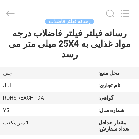
LuoX
Plastic
CO.,LTD.
All
Rights
رسانه فیلتر فاضلاب
Reserved.
Developed
by
رسانه فیلتر فیلتر فاضلاب درجه
خونه
ECER
مواد غذایی به 25X4 میلی متر می
محصولات
رسد
درباره
محل منبع:
چین
ما
نام تجاری:
JULI
گواهی:
ROHS,REACH,FDA
تور
شماره مدل:
Y5
کارخانه
مقدار حداقل
1 متر مکعب
تعداد سفارش:
کنترل