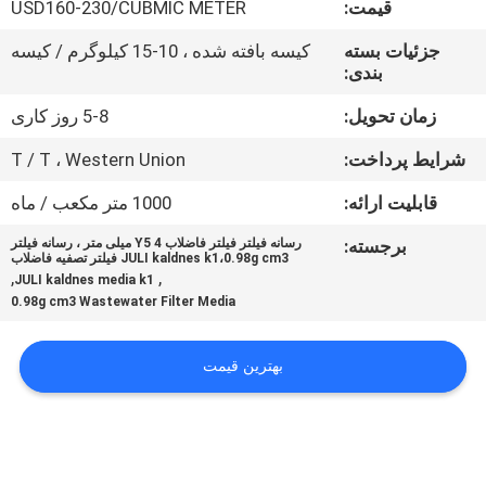
قیمت:
USD160-230/CUBMIC METER
کیفیت
جزئیات بسته
کیسه بافته شده ، 10-15 کیلوگرم / کیسه
بندی:
با
ما
زمان تحویل:
5-8 روز کاری
تماس
شرایط پرداخت:
T / T ، Western Union
بگیرید
قابلیت ارائه:
1000 متر مکعب / ماه
برجسته:
رسانه فیلتر فیلتر فاضلاب Y5 4 میلی متر ، رسانه فیلتر
درخواست
JULI kaldnes k1،0.98g cm3 فیلتر تصفیه فاضلاب
,
,
JULI kaldnes media k1
نقل قول
0.98g cm3 Wastewater Filter Media
نقشه
بهترین قیمت
سایت
سیاست