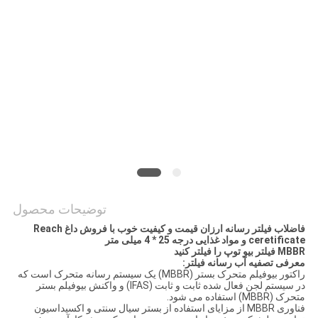
حفظ
حریم
خصوصی
توضیحات محصول
فاضلاب فیلتر رسانه ارزان قیمت و کیفیت خوب با فروش داغ Reach
ceretificate و مواد غذایی درجه 25 * 4 میلی متر
MBBR
فیلتر بیو توپ را فیلتر کنید
معرفی تصفیه آب رسانه فیلتر:
راکتور بیوفیلم متحرک بستر (MBBR) یک سیستم رسانه متحرک است که
در سیستم لجن فعال شده ثابت و ثابت (IFAS) و واکنش بیوفیلم بستر
متحرک (MBBR) استفاده می شود.
فناوری MBBR از مزایای استفاده از بستر سیال سنتی و اکسیداسیون