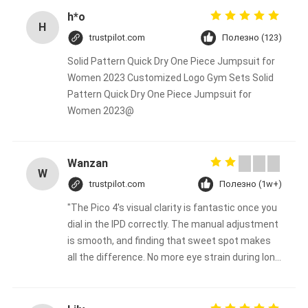
h*o
H
trustpilot.com
Полезно (123)
Solid Pattern Quick Dry One Piece Jumpsuit for
Women 2023 Customized Logo Gym Sets Solid
Pattern Quick Dry One Piece Jumpsuit for
Women 2023@
Wanzan
W
trustpilot.com
Полезно (1w+)
"The Pico 4's visual clarity is fantastic once you
dial in the IPD correctly. The manual adjustment
is smooth, and finding that sweet spot makes
all the difference. No more eye strain during long
sessions. Highly recommend taking the time to
set it up properly!""The Pico 4's visual clarity is
fantastic once you dial in the IPD correctly. The