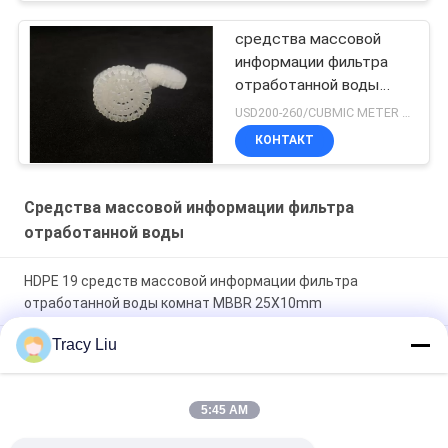
средства массовой
информации фильтра
отработанной воды
25X4 mm
USD200-260/CUBMIC METER MOQ:1CubmicMeter
КОНТАКТ
Средства массовой информации фильтра
отработанной воды
HDPE 19 средств массовой информации фильтра
отработанной воды комнат MBBR 25X10mm
Tracy Liu
1000 пластиковых средств массовой информации M2/M3
для обработки сточных вод оборудования FAS
5:45 AM
Белая прессформа штранг-прессования средств
массовой информации фильтра отработанной воды