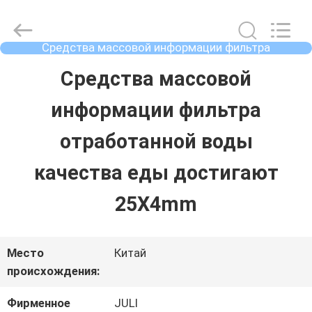
2025
Tongxiang
LuoX
Plastic
Средства массовой информации фильтра
CO.,LTD.
отработанной воды
All
ДОМОЙ
Средства массовой
Rights
Reserved.
Developed
информации фильтра
by
ECER
ПРОДУКТЫ
отработанной воды
качества еды достигают
О
25X4mm
НАС
Место
Китай
ЭКСКУРСИЯ
происхождения:
ПО
Фирменное
JULI