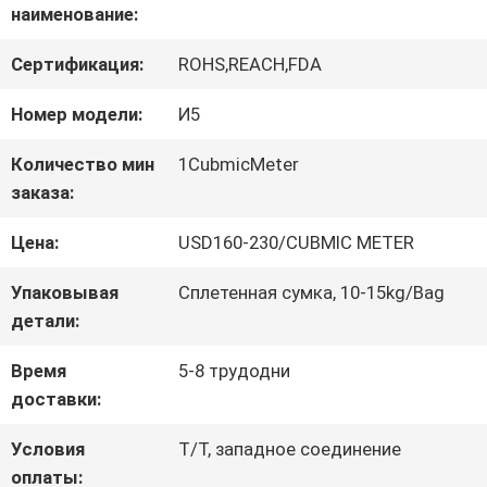
наименование:
ЗАВОДУ
Сертификация:
ROHS,REACH,FDA
КОНТРОЛЬ
Номер модели:
И5
КАЧЕСТВА
Количество мин
1CubmicMeter
заказа:
СВЯЖИТЕСЬ
Цена:
USD160-230/CUBMIC METER
С
Упаковывая
Сплетенная сумка, 10-15kg/Bag
детали:
НАМИ
Время
5-8 трудодни
доставки:
ЗАПРОСИТЕ
Условия
T/T, западное соединение
ЦИТАТУ
оплаты: